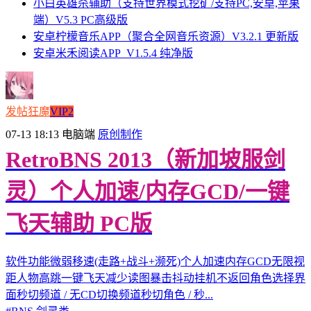
小白英雄杀辅助（支持世界模式挖矿/支持PC,安卓,苹果
端）V5.3 PC高级版
安卓柠檬音乐APP（聚合全网音乐资源）V3.2.1 更新版
安卓米禾阅读APP_V1.5.4 纯净版
发帖狂魔
VIP2
07-13 18:13
电脑端
原创制作
RetroBNS 2013（新加坡服剑
灵）个人加速/内存GCD/一键
飞天辅助 PC版
软件功能微弱移速(走路+战斗+濒死)个人加速内存GCD无限视
距人物高跳一键飞天减少读图暴击抖动挂机不返回角色选择界
面秒切频道 / 无CD切换频道秒切角色 / 秒...