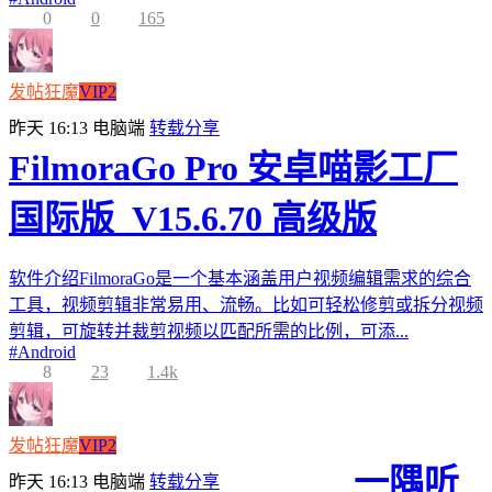
0
0
165
发帖狂魔
VIP2
昨天 16:13
电脑端
转载分享
FilmoraGo Pro 安卓喵影工厂
国际版_V15.6.70 高级版
软件介绍FilmoraGo是一个基本涵盖用户视频编辑需求的综合
工具，视频剪辑非常易用、流畅。比如可轻松修剪或拆分视频
剪辑，可旋转并裁剪视频以匹配所需的比例，可添...
#
Android
8
23
1.4k
发帖狂魔
VIP2
一隅听
昨天 16:13
电脑端
转载分享