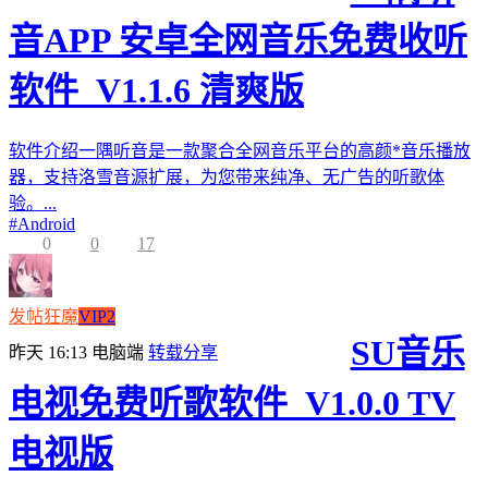
音APP 安卓全网音乐免费收听
软件_V1.1.6 清爽版
软件介绍一隅听音是一款聚合全网音乐平台的高颜*音乐播放
器，支持洛雪音源扩展，为您带来纯净、无广告的听歌体
验。...
#
Android
0
0
17
发帖狂魔
VIP2
SU音乐
昨天 16:13
电脑端
转载分享
电视免费听歌软件_V1.0.0 TV
电视版