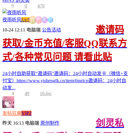
#
BNS 剑灵类
0
0
470
员
人
夜雨听风
Lv.9
方
官
邀请码
10-24 12:11
电脑端
公告活动
获取/金币充值/客服QQ联系方
式/各种常见问题 请看此贴
24小时自助获取“邀请码”邀请码：24小时自动发卡（微信+支
付宝）https://www.yishengfk.cn/item/6mrlcp邀请码：24小时自
动发...
4
49
16.6w
发帖狂魔
VIP2
剑灵私
昨天 16:13
电脑端
原创制作