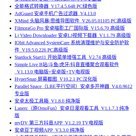
全能格式转换器_V17.4.5.648 PC绿色版
AdGuard 安卓手机广告过滤器_V4.13.0
XMind 头脑风暴/思维导图软件_V26.05.01105 PC高级版
FilmoraGo Pro 安卓喵影工厂国际版_V15.6.70 高级版
Lj Video Downloader 安卓LJ视频下载器_V1.1.79 高级版
IObit Advanced SystemCare 系统清理维护与安全防护软
件_V19.5.0.226 PC高级版
Stardock Start11 开始菜单增强工具_V2.74 高级版
Simple Live B站/斗鱼/虎牙/抖音直播聚合观看软件
_V1.13.0 电脑版+安卓版+TV电视版
HyperSnap 屏幕截图_V10.2.1 PC汉化版
Parallel Space（LBE平行空间）安卓多开神器_V4.0.9612
专业版
安卓太极工具箱_V1.8.0 纯净版
Lanerc（原OmoFun）安卓日漫观看工具_V1.1.7.3 纯净
版
myDV 第三方抖音APP_V1.2.19 TV电视版
安卓豆丁视频APP_V3.3.0 纯净版