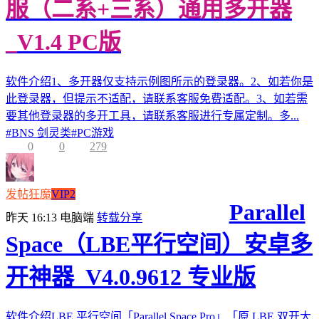
服（二系+三系）通用多开器
_V1.4 PC版
软件介绍1、多开器仅支持示例图所示的登录器。2、如若你是
此登录器，但提示不适配，请联系客服免费适配。3、如若需
要其他登录器的多开工具，请联系客服进行专属定制。多...
#
BNS 剑灵类
#
PC游戏
0
0
279
发帖狂魔
VIP2
Parallel
昨天 16:13
电脑端
转载分享
Space（LBE平行空间）安卓多
开神器_V4.0.9612 专业版
软件介绍LBE 平行空间「Parallel Space Pro」「原 LBE 双开大