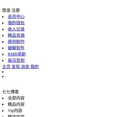
登录
注册
会员中心
我的钱包
收入记录
精品资源
原创制作
破解软件
RMB求助
每日签到
主页
发现
消息
我的
七七博客
全部内容
精品内容
Vip内容
精华内容