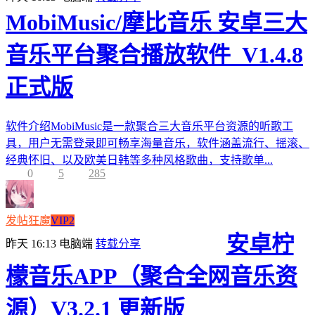
MobiMusic/摩比音乐 安卓三大
音乐平台聚合播放软件_V1.4.8
正式版
软件介绍MobiMusic是一款聚合三大音乐平台资源的听歌工
具，用户无需登录即可畅享海量音乐，软件涵盖流行、摇滚、
经典怀旧、以及欧美日韩等多种风格歌曲，支持歌单...
0
5
285
发帖狂魔
VIP2
安卓柠
昨天 16:13
电脑端
转载分享
檬音乐APP（聚合全网音乐资
源）V3.2.1 更新版