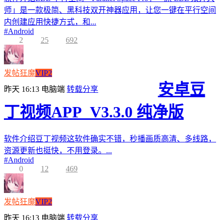
师」是一款极简、黑科技双开神器应用，让您一键在平行空间
内创建应用快捷方式，和...
#
Android
2
25
692
发帖狂魔
VIP2
安卓豆
昨天 16:13
电脑端
转载分享
丁视频APP_V3.3.0 纯净版
软件介绍豆丁视频这软件确实不错，秒播画质高清、多线路，
资源更新也挺快，不用登录。...
#
Android
0
12
469
发帖狂魔
VIP2
昨天 16:13
电脑端
转载分享