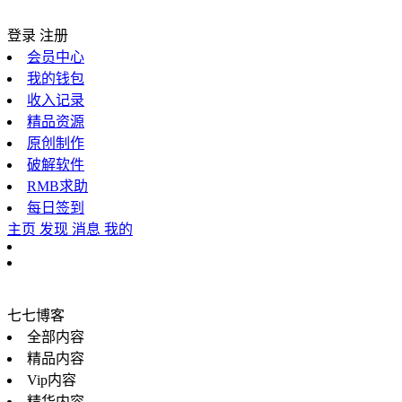
登录
注册
会员中心
我的钱包
收入记录
精品资源
原创制作
破解软件
RMB求助
每日签到
主页
发现
消息
我的
七七博客
全部内容
精品内容
Vip内容
精华内容