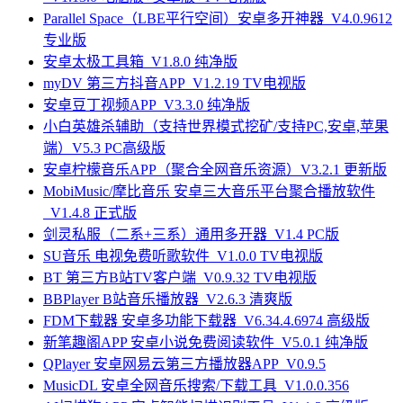
Parallel Space（LBE平行空间）安卓多开神器_V4.0.9612
专业版
安卓太极工具箱_V1.8.0 纯净版
myDV 第三方抖音APP_V1.2.19 TV电视版
安卓豆丁视频APP_V3.3.0 纯净版
小白英雄杀辅助（支持世界模式挖矿/支持PC,安卓,苹果
端）V5.3 PC高级版
安卓柠檬音乐APP（聚合全网音乐资源）V3.2.1 更新版
MobiMusic/摩比音乐 安卓三大音乐平台聚合播放软件
_V1.4.8 正式版
剑灵私服（二系+三系）通用多开器_V1.4 PC版
SU音乐 电视免费听歌软件_V1.0.0 TV电视版
BT 第三方B站TV客户端_V0.9.32 TV电视版
BBPlayer B站音乐播放器_V2.6.3 清爽版
FDM下载器 安卓多功能下载器_V6.34.4.6974 高级版
新笔趣阁APP 安卓小说免费阅读软件_V5.0.1 纯净版
QPlayer 安卓网易云第三方播放器APP_V0.9.5
MusicDL 安卓全网音乐搜索/下载工具_V1.0.0.356