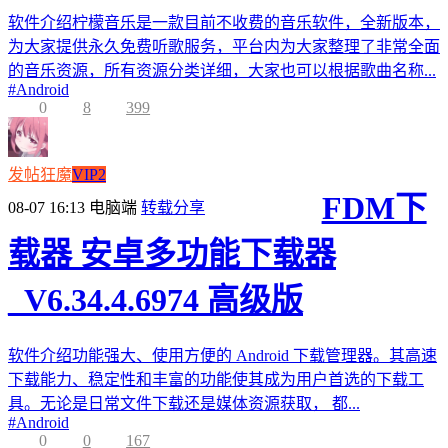
软件介绍柠檬音乐是一款目前不收费的音乐软件，全新版本，
为大家提供永久免费听歌服务，平台内为大家整理了非常全面
的音乐资源，所有资源分类详细，大家也可以根据歌曲名称...
#
Android
0
8
399
发帖狂魔
VIP2
FDM下
08-07 16:13
电脑端
转载分享
载器 安卓多功能下载器
_V6.34.4.6974 高级版
软件介绍功能强大、使用方便的 Android 下载管理器。其高速
下载能力、稳定性和丰富的功能使其成为用户首选的下载工
具。无论是日常文件下载还是媒体资源获取， 都...
#
Android
0
0
167