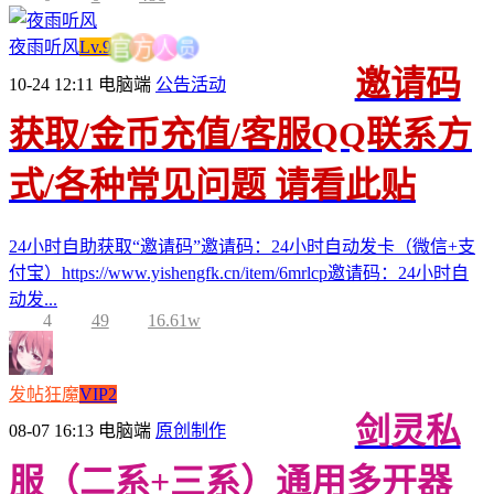
员
人
夜雨听风
Lv.9
方
官
邀请码
10-24 12:11
电脑端
公告活动
获取/金币充值/客服QQ联系方
式/各种常见问题 请看此贴
24小时自助获取“邀请码”邀请码：24小时自动发卡（微信+支
付宝）https://www.yishengfk.cn/item/6mrlcp邀请码：24小时自
动发...
4
49
16.61w
发帖狂魔
VIP2
剑灵私
08-07 16:13
电脑端
原创制作
服（二系+三系）通用多开器