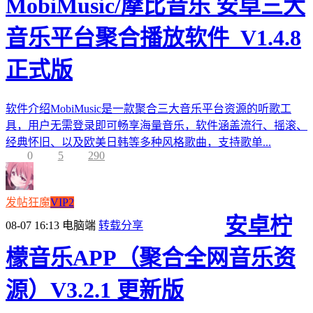
MobiMusic/摩比音乐 安卓三大
音乐平台聚合播放软件_V1.4.8
正式版
软件介绍MobiMusic是一款聚合三大音乐平台资源的听歌工
具，用户无需登录即可畅享海量音乐，软件涵盖流行、摇滚、
经典怀旧、以及欧美日韩等多种风格歌曲，支持歌单...
0
5
290
发帖狂魔
VIP2
安卓柠
08-07 16:13
电脑端
转载分享
檬音乐APP（聚合全网音乐资
源）V3.2.1 更新版