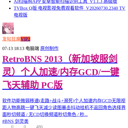
AI扫描狗APP 安卓智能扫描识别工具_V1.1.3 高级版
TVBox Q版 电视影视免费观看软件_V20260730.2340 TV
电视版
发帖狂魔
VIP2
07-13 18:13
电脑端
原创制作
RetroBNS 2013（新加坡服剑
灵）个人加速/内存GCD/一键
飞天辅助 PC版
软件功能微弱移速(走路+战斗+濒死)个人加速内存GCD无限视
距人物高跳一键飞天减少读图暴击抖动挂机不返回角色选择界
面秒切频道 / 无CD切换频道秒切角色 / 秒...
#
BNS 剑灵类
0
0
486