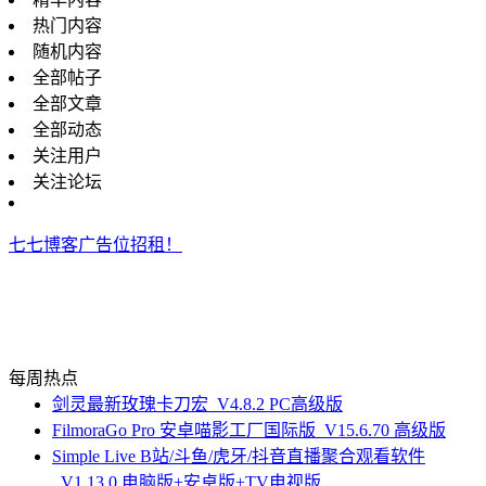
热门内容
随机内容
全部帖子
全部文章
全部动态
关注用户
关注论坛
七七博客广告位招租！
每周热点
剑灵最新玫瑰卡刀宏_V4.8.2 PC高级版
FilmoraGo Pro 安卓喵影工厂国际版_V15.6.70 高级版
Simple Live B站/斗鱼/虎牙/抖音直播聚合观看软件
_V1.13.0 电脑版+安卓版+TV电视版