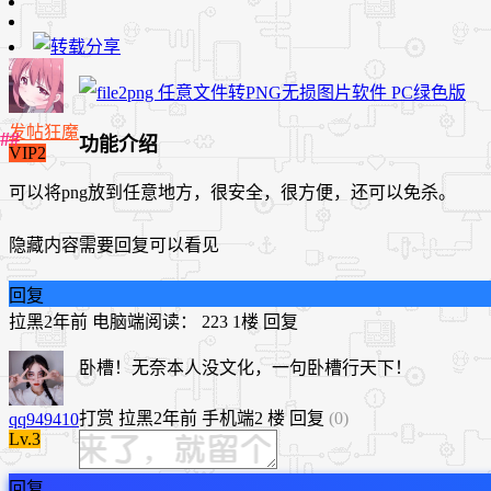
发帖狂魔
功能介绍
VIP2
可以将png放到任意地方，很安全，很方便，还可以免杀。
隐藏内容需要回复可以看见
回复
拉黑
2年前
电脑端
阅读： 223
1楼
回复
卧槽！无奈本人没文化，一句卧槽行天下！
打赏
拉黑
2年前
手机端
2 楼
回复
(0)
qq949410
Lv.3
回复