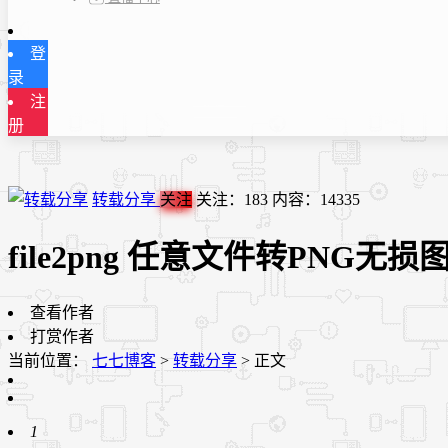
登
录
注
册
转载分享
关注
关注：
183
内容：
14335
file2png 任意文件转PNG无
查看作者
打赏作者
当前位置：
七七博客
>
转载分享
>
正文
1