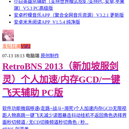
小白英雄杀辅助（支持世界模式挖矿/支持PC,安卓,苹果
端）V5.3 PC高级版
安卓柠檬音乐APP（聚合全网音乐资源）V3.2.1 更新版
安卓米禾阅读APP_V1.5.4 纯净版
发帖狂魔
VIP2
07-13 18:13
电脑端
原创制作
RetroBNS 2013（新加坡服剑
灵）个人加速/内存GCD/一键
飞天辅助 PC版
软件功能微弱移速(走路+战斗+濒死)个人加速内存GCD无限视
距人物高跳一键飞天减少读图暴击抖动挂机不返回角色选择界
面秒切频道 / 无CD切换频道秒切角色 / 秒...