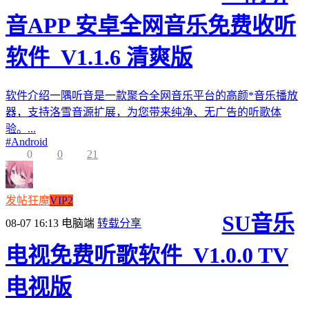
音APP 安卓全网音乐免费收听
软件_V1.1.6 清爽版
软件介绍一隅听音是一款聚合全网音乐平台的高颜*音乐播放
器，支持洛雪音源扩展，为您带来纯净、无广告的听歌体
验。...
#
Android
0
0
21
发帖狂魔
VIP2
SU音乐
08-07 16:13
电脑端
转载分享
电视免费听歌软件_V1.0.0 TV
电视版