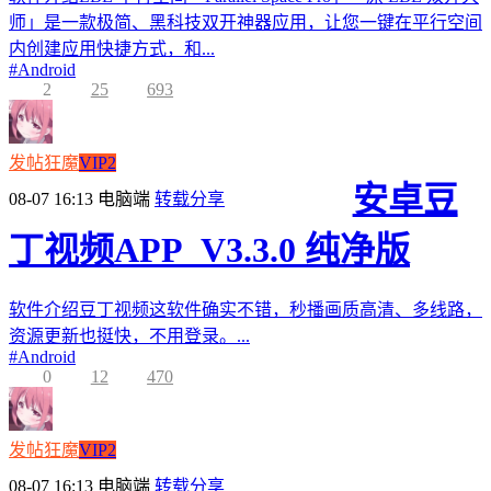
师」是一款极简、黑科技双开神器应用，让您一键在平行空间
内创建应用快捷方式，和...
#
Android
2
25
693
发帖狂魔
VIP2
安卓豆
08-07 16:13
电脑端
转载分享
丁视频APP_V3.3.0 纯净版
软件介绍豆丁视频这软件确实不错，秒播画质高清、多线路，
资源更新也挺快，不用登录。...
#
Android
0
12
470
发帖狂魔
VIP2
08-07 16:13
电脑端
转载分享