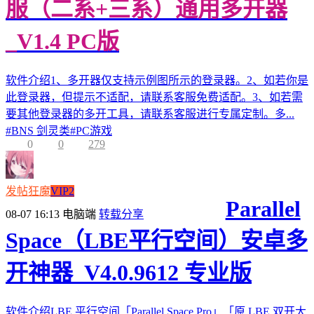
服（二系+三系）通用多开器
_V1.4 PC版
软件介绍1、多开器仅支持示例图所示的登录器。2、如若你是
此登录器，但提示不适配，请联系客服免费适配。3、如若需
要其他登录器的多开工具，请联系客服进行专属定制。多...
#
BNS 剑灵类
#
PC游戏
0
0
279
发帖狂魔
VIP2
Parallel
08-07 16:13
电脑端
转载分享
Space（LBE平行空间）安卓多
开神器_V4.0.9612 专业版
软件介绍LBE 平行空间「Parallel Space Pro」「原 LBE 双开大