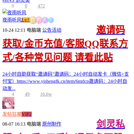
#
BNS 剑灵类
0
0
472
员
人
夜雨听风
Lv.9
方
官
邀请码
10-24 12:11
电脑端
公告活动
获取/金币充值/客服QQ联系方
式/各种常见问题 请看此贴
24小时自助获取“邀请码”邀请码：24小时自动发卡（微信+支
付宝）https://www.yishengfk.cn/item/6mrlcp邀请码：24小时自
动发...
4
49
16.6w
发帖狂魔
VIP2
剑灵私
08-07 16:13
电脑端
原创制作