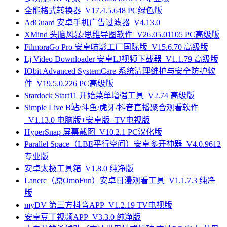
全能格式转换器_V17.4.5.648 PC绿色版
AdGuard 安卓手机广告过滤器_V4.13.0
XMind 头脑风暴/思维导图软件_V26.05.01105 PC高级版
FilmoraGo Pro 安卓喵影工厂国际版_V15.6.70 高级版
Lj Video Downloader 安卓LJ视频下载器_V1.1.79 高级版
IObit Advanced SystemCare 系统清理维护与安全防护软
件_V19.5.0.226 PC高级版
Stardock Start11 开始菜单增强工具_V2.74 高级版
Simple Live B站/斗鱼/虎牙/抖音直播聚合观看软件
_V1.13.0 电脑版+安卓版+TV电视版
HyperSnap 屏幕截图_V10.2.1 PC汉化版
Parallel Space（LBE平行空间）安卓多开神器_V4.0.9612
专业版
安卓太极工具箱_V1.8.0 纯净版
Lanerc（原OmoFun）安卓日漫观看工具_V1.1.7.3 纯净
版
myDV 第三方抖音APP_V1.2.19 TV电视版
安卓豆丁视频APP_V3.3.0 纯净版