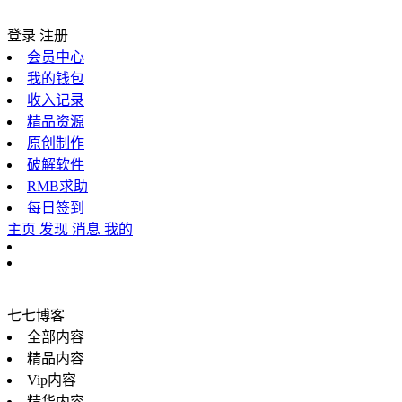
登录
注册
会员中心
我的钱包
收入记录
精品资源
原创制作
破解软件
RMB求助
每日签到
主页
发现
消息
我的
七七博客
全部内容
精品内容
Vip内容
精华内容