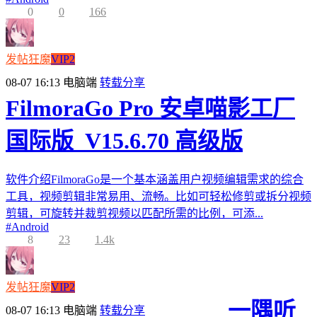
0
0
166
发帖狂魔
VIP2
08-07 16:13
电脑端
转载分享
FilmoraGo Pro 安卓喵影工厂
国际版_V15.6.70 高级版
软件介绍FilmoraGo是一个基本涵盖用户视频编辑需求的综合
工具，视频剪辑非常易用、流畅。比如可轻松修剪或拆分视频
剪辑，可旋转并裁剪视频以匹配所需的比例，可添...
#
Android
8
23
1.4k
发帖狂魔
VIP2
一隅听
08-07 16:13
电脑端
转载分享