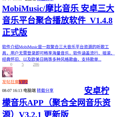
MobiMusic/摩比音乐 安卓三大
音乐平台聚合播放软件_V1.4.8
正式版
软件介绍MobiMusic是一款聚合三大音乐平台资源的听歌工
具，用户无需登录即可畅享海量音乐，软件涵盖流行、摇滚、
经典怀旧、以及欧美日韩等多种风格歌曲，支持歌单...
0
5
286
发帖狂魔
VIP2
安卓柠
08-07 16:13
电脑端
转载分享
檬音乐APP（聚合全网音乐资
源）V3.2.1 更新版