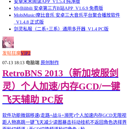
安卓米禾阅读APP_V1.5.4 纯净版
MyBilibili 安卓第三方B站APP_V1.6.9 免费版
MobiMusic/摩比音乐 安卓三大音乐平台聚合播放软件
_V1.4.8 正式版
剑灵私服（二系+三系）通用多开器_V1.4 PC版
发帖狂魔
VIP2
07-13 18:13
电脑端
原创制作
RetroBNS 2013（新加坡服剑
灵）个人加速/内存GCD/一键
飞天辅助 PC版
软件功能微弱移速(走路+战斗+濒死)个人加速内存GCD无限视
距人物高跳一键飞天减少读图暴击抖动挂机不返回角色选择界