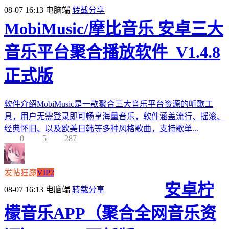
08-07 16:13
电脑端
转载分享
MobiMusic/摩比音乐 安卓三大
音乐平台聚合播放软件_V1.4.8
正式版
软件介绍MobiMusic是一款聚合三大音乐平台资源的听歌工
具，用户无需登录即可畅享海量音乐，软件涵盖流行、摇滚、
经典怀旧、以及欧美日韩等多种风格歌曲，支持歌单...
0
5
287
发帖狂魔
VIP2
安卓柠
08-07 16:13
电脑端
转载分享
檬音乐APP（聚合全网音乐资