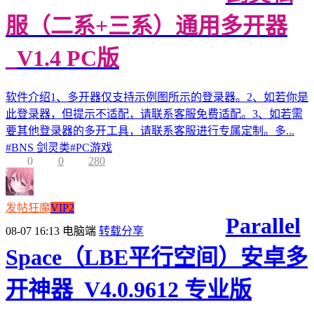
服（二系+三系）通用多开器
_V1.4 PC版
软件介绍1、多开器仅支持示例图所示的登录器。2、如若你是
此登录器，但提示不适配，请联系客服免费适配。3、如若需
要其他登录器的多开工具，请联系客服进行专属定制。多...
#
BNS 剑灵类
#
PC游戏
0
0
280
发帖狂魔
VIP2
Parallel
08-07 16:13
电脑端
转载分享
Space（LBE平行空间）安卓多
开神器_V4.0.9612 专业版