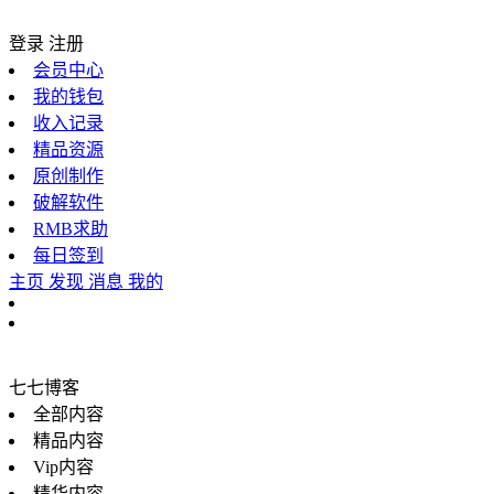
登录
注册
会员中心
我的钱包
收入记录
精品资源
原创制作
破解软件
RMB求助
每日签到
主页
发现
消息
我的
七七博客
全部内容
精品内容
Vip内容
精华内容