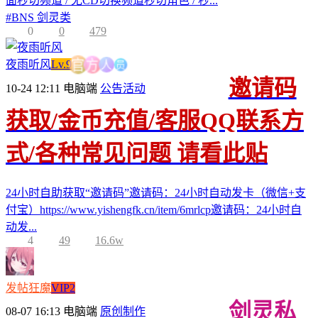
面秒切频道 / 无CD切换频道秒切角色 / 秒...
#
BNS 剑灵类
0
0
479
员
人
夜雨听风
Lv.9
方
官
邀请码
10-24 12:11
电脑端
公告活动
获取/金币充值/客服QQ联系方
式/各种常见问题 请看此贴
24小时自助获取“邀请码”邀请码：24小时自动发卡（微信+支
付宝）https://www.yishengfk.cn/item/6mrlcp邀请码：24小时自
动发...
4
49
16.6w
发帖狂魔
VIP2
剑灵私
08-07 16:13
电脑端
原创制作