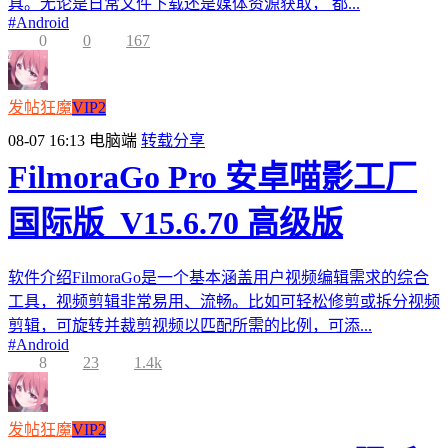
具。无论是日常文件下载还是媒体资源获取， 都...
#
Android
0
0
167
发帖狂魔
VIP2
08-07 16:13
电脑端
转载分享
FilmoraGo Pro 安卓喵影工厂
国际版_V15.6.70 高级版
软件介绍FilmoraGo是一个基本涵盖用户视频编辑需求的综合
工具，视频剪辑非常易用、流畅。比如可轻松修剪或拆分视频
剪辑，可旋转并裁剪视频以匹配所需的比例，可添...
#
Android
8
23
1.4k
发帖狂魔
VIP2