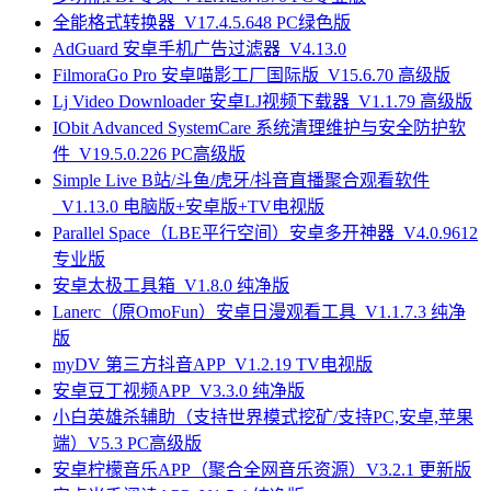
全能格式转换器_V17.4.5.648 PC绿色版
AdGuard 安卓手机广告过滤器_V4.13.0
FilmoraGo Pro 安卓喵影工厂国际版_V15.6.70 高级版
Lj Video Downloader 安卓LJ视频下载器_V1.1.79 高级版
IObit Advanced SystemCare 系统清理维护与安全防护软
件_V19.5.0.226 PC高级版
Simple Live B站/斗鱼/虎牙/抖音直播聚合观看软件
_V1.13.0 电脑版+安卓版+TV电视版
Parallel Space（LBE平行空间）安卓多开神器_V4.0.9612
专业版
安卓太极工具箱_V1.8.0 纯净版
Lanerc（原OmoFun）安卓日漫观看工具_V1.1.7.3 纯净
版
myDV 第三方抖音APP_V1.2.19 TV电视版
安卓豆丁视频APP_V3.3.0 纯净版
小白英雄杀辅助（支持世界模式挖矿/支持PC,安卓,苹果
端）V5.3 PC高级版
安卓柠檬音乐APP（聚合全网音乐资源）V3.2.1 更新版