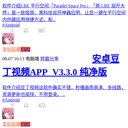
软件介绍LBE 平行空间「Parallel Space Pro」「原 LBE 双开大
师」是一款极简、黑科技双开神器应用，让您一键在平行空间
内创建应用快捷方式，和...
#
Android
2
25
697
发帖狂魔
VIP2
安卓豆
08-07 16:13
电脑端
转载分享
丁视频APP_V3.3.0 纯净版
软件介绍豆丁视频这软件确实不错，秒播画质高清、多线路，
资源更新也挺快，不用登录。...
#
Android
0
12
472
发帖狂魔
VIP2