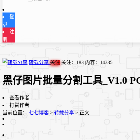
登
录
注
册
转载分享
关注
关注：
183
内容：
14335
黑仔图片批量分割工具_V1.0 
查看作者
打赏作者
当前位置：
七七博客
>
转载分享
>
正文