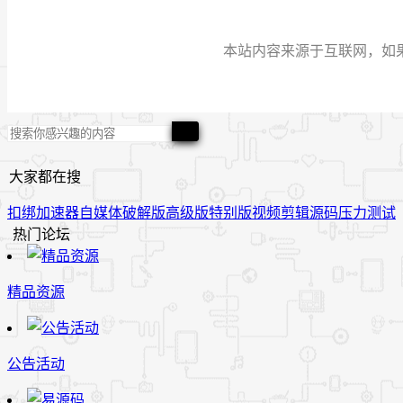
本站内容来源于互联网，如果有侵
大家都在搜
扣绑
加速器
自媒体
破解版
高级版
特别版
视频
剪辑
源码
压力测试
热门论坛
精品资源
公告活动