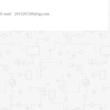
915297289@qq.com