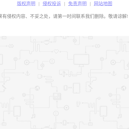
版权声明
|
侵权投诉
|
免责声明
|
网站地图
权内容、不妥之处，请第一时间联系我们删除。敬请谅解! E-mail：2