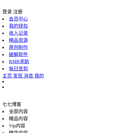
登录
注册
会员中心
我的钱包
收入记录
精品资源
原创制作
破解软件
RMB求助
每日签到
主页
发现
消息
我的
七七博客
全部内容
精品内容
Vip内容
精华内容