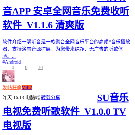
音APP 安卓全网音乐免费收听
软件_V1.1.6 清爽版
软件介绍一隅听音是一款聚合全网音乐平台的高颜*音乐播放
器，支持洛雪音源扩展，为您带来纯净、无广告的听歌体
验。...
#
Android
0
0
10
发帖狂魔
VIP2
SU音乐
昨天 16:13
电脑端
转载分享
电视免费听歌软件_V1.0.0 TV
电视版