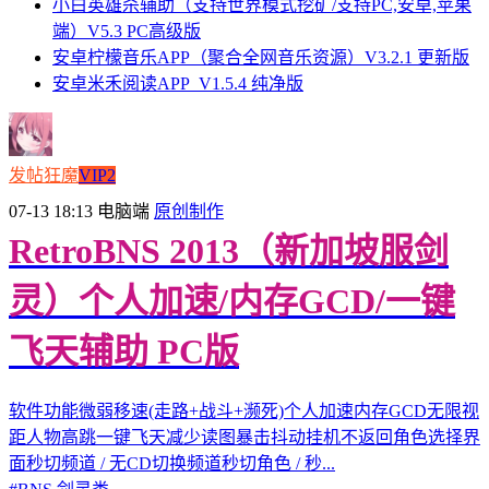
小白英雄杀辅助（支持世界模式挖矿/支持PC,安卓,苹果
端）V5.3 PC高级版
安卓柠檬音乐APP（聚合全网音乐资源）V3.2.1 更新版
安卓米禾阅读APP_V1.5.4 纯净版
发帖狂魔
VIP2
07-13 18:13
电脑端
原创制作
RetroBNS 2013（新加坡服剑
灵）个人加速/内存GCD/一键
飞天辅助 PC版
软件功能微弱移速(走路+战斗+濒死)个人加速内存GCD无限视
距人物高跳一键飞天减少读图暴击抖动挂机不返回角色选择界
面秒切频道 / 无CD切换频道秒切角色 / 秒...