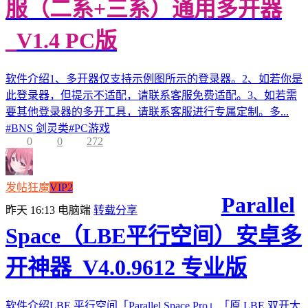
服（二系+三系）通用多开器
_V1.4 PC版
软件介绍1、多开器仅支持示例图所示的登录器。2、如若你是
此登录器，但提示不适配，请联系客服免费适配。3、如若需
要其他登录器的多开工具，请联系客服进行专属定制。多...
#
BNS 剑灵类
#
PC游戏
0
0
272
发帖狂魔
VIP2
Parallel
昨天 16:13
电脑端
转载分享
Space（LBE平行空间）安卓多
开神器_V4.0.9612 专业版
软件介绍LBE 平行空间「Parallel Space Pro」「原 LBE 双开大