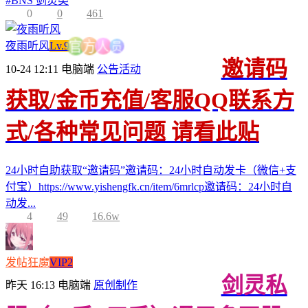
#
BNS 剑灵类
0
0
461
员
夜雨听风
Lv.9
人
方
官
邀请码
10-24 12:11
电脑端
公告活动
获取/金币充值/客服QQ联系方
式/各种常见问题 请看此贴
24小时自助获取“邀请码”邀请码：24小时自动发卡（微信+支
付宝）https://www.yishengfk.cn/item/6mrlcp邀请码：24小时自
动发...
4
49
16.6w
发帖狂魔
VIP2
剑灵私
昨天 16:13
电脑端
原创制作