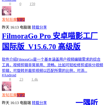
0
0
159
发帖狂魔
VIP2
昨天 16:13
电脑端
转载分享
FilmoraGo Pro 安卓喵影工厂
国际版_V15.6.70 高级版
软件介绍FilmoraGo是一个基本涵盖用户视频编辑需求的综合
工具，视频剪辑非常易用、流畅。比如可轻松修剪或拆分视频
剪辑，可旋转并裁剪视频以匹配所需的比例，可添...
#
Android
8
23
1.4k
发帖狂魔
VIP2
一隅听
昨天 16:13
电脑端
转载分享