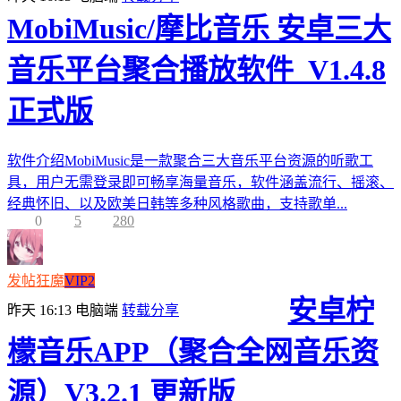
MobiMusic/摩比音乐 安卓三大
音乐平台聚合播放软件_V1.4.8
正式版
软件介绍MobiMusic是一款聚合三大音乐平台资源的听歌工
具，用户无需登录即可畅享海量音乐，软件涵盖流行、摇滚、
经典怀旧、以及欧美日韩等多种风格歌曲，支持歌单...
0
5
280
发帖狂魔
VIP2
安卓柠
昨天 16:13
电脑端
转载分享
檬音乐APP（聚合全网音乐资
源）V3.2.1 更新版