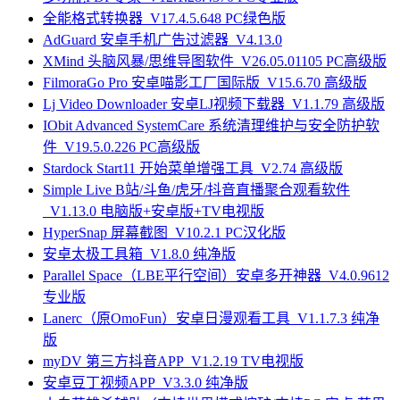
全能格式转换器_V17.4.5.648 PC绿色版
AdGuard 安卓手机广告过滤器_V4.13.0
XMind 头脑风暴/思维导图软件_V26.05.01105 PC高级版
FilmoraGo Pro 安卓喵影工厂国际版_V15.6.70 高级版
Lj Video Downloader 安卓LJ视频下载器_V1.1.79 高级版
IObit Advanced SystemCare 系统清理维护与安全防护软
件_V19.5.0.226 PC高级版
Stardock Start11 开始菜单增强工具_V2.74 高级版
Simple Live B站/斗鱼/虎牙/抖音直播聚合观看软件
_V1.13.0 电脑版+安卓版+TV电视版
HyperSnap 屏幕截图_V10.2.1 PC汉化版
安卓太极工具箱_V1.8.0 纯净版
Parallel Space（LBE平行空间）安卓多开神器_V4.0.9612
专业版
Lanerc（原OmoFun）安卓日漫观看工具_V1.1.7.3 纯净
版
myDV 第三方抖音APP_V1.2.19 TV电视版
安卓豆丁视频APP_V3.3.0 纯净版