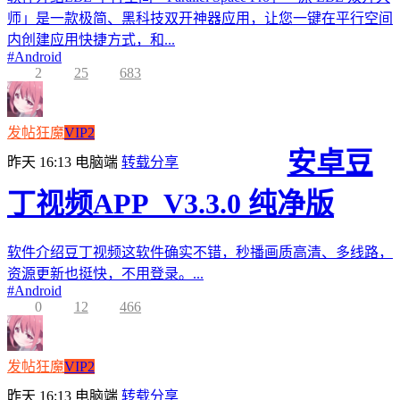
师」是一款极简、黑科技双开神器应用，让您一键在平行空间
内创建应用快捷方式，和...
#
Android
2
25
683
发帖狂魔
VIP2
安卓豆
昨天 16:13
电脑端
转载分享
丁视频APP_V3.3.0 纯净版
软件介绍豆丁视频这软件确实不错，秒播画质高清、多线路，
资源更新也挺快，不用登录。...
#
Android
0
12
466
发帖狂魔
VIP2
昨天 16:13
电脑端
转载分享