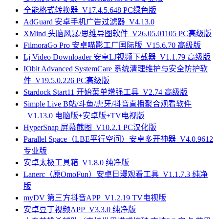
全能格式转换器_V17.4.5.648 PC绿色版
AdGuard 安卓手机广告过滤器_V4.13.0
XMind 头脑风暴/思维导图软件_V26.05.01105 PC高级版
FilmoraGo Pro 安卓喵影工厂国际版_V15.6.70 高级版
Lj Video Downloader 安卓LJ视频下载器_V1.1.79 高级版
IObit Advanced SystemCare 系统清理维护与安全防护软
件_V19.5.0.226 PC高级版
Stardock Start11 开始菜单增强工具_V2.74 高级版
Simple Live B站/斗鱼/虎牙/抖音直播聚合观看软件
_V1.13.0 电脑版+安卓版+TV电视版
HyperSnap 屏幕截图_V10.2.1 PC汉化版
Parallel Space（LBE平行空间）安卓多开神器_V4.0.9612
专业版
安卓太极工具箱_V1.8.0 纯净版
Lanerc（原OmoFun）安卓日漫观看工具_V1.1.7.3 纯净
版
myDV 第三方抖音APP_V1.2.19 TV电视版
安卓豆丁视频APP_V3.3.0 纯净版