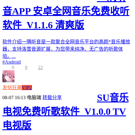
音APP 安卓全网音乐免费收听
软件_V1.1.6 清爽版
软件介绍一隅听音是一款聚合全网音乐平台的高颜*音乐播放
器，支持洛雪音源扩展，为您带来纯净、无广告的听歌体
验。...
#
Android
0
0
22
发帖狂魔
VIP2
SU音乐
08-07 16:13
电脑端
转载分享
电视免费听歌软件_V1.0.0 TV
电视版