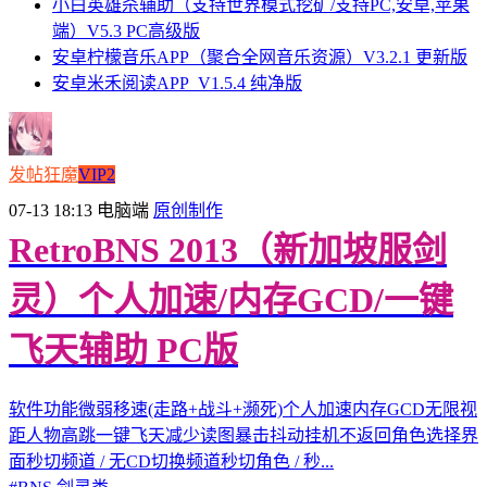
小白英雄杀辅助（支持世界模式挖矿/支持PC,安卓,苹果
端）V5.3 PC高级版
安卓柠檬音乐APP（聚合全网音乐资源）V3.2.1 更新版
安卓米禾阅读APP_V1.5.4 纯净版
发帖狂魔
VIP2
07-13 18:13
电脑端
原创制作
RetroBNS 2013（新加坡服剑
灵）个人加速/内存GCD/一键
飞天辅助 PC版
软件功能微弱移速(走路+战斗+濒死)个人加速内存GCD无限视
距人物高跳一键飞天减少读图暴击抖动挂机不返回角色选择界
面秒切频道 / 无CD切换频道秒切角色 / 秒...