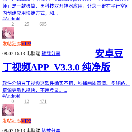
师」是一款极简、黑科技双开神器应用，让您一键在平行空间
内创建应用快捷方式，和...
#
Android
2
25
695
发帖狂魔
VIP2
安卓豆
08-07 16:13
电脑端
转载分享
丁视频APP_V3.3.0 纯净版
软件介绍豆丁视频这软件确实不错，秒播画质高清、多线路，
资源更新也挺快，不用登录。...
#
Android
0
12
471
发帖狂魔
VIP2
08-07 16:13
电脑端
转载分享