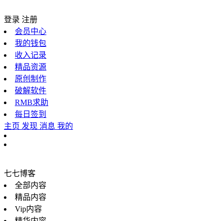
登录
注册
会员中心
我的钱包
收入记录
精品资源
原创制作
破解软件
RMB求助
每日签到
主页
发现
消息
我的
七七博客
全部内容
精品内容
Vip内容
精华内容