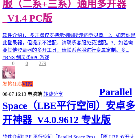
服（二系+三系）通用多开器
_V1.4 PC版
软件介绍1、多开器仅支持示例图所示的登录器。2、如若你是
此登录器，但提示不适配，请联系客服免费适配。3、如若需
要其他登录器的多开工具，请联系客服进行专属定制。多...
#
BNS 剑灵类
#
PC游戏
0
0
279
发帖狂魔
VIP2
Parallel
08-07 16:13
电脑端
转载分享
Space（LBE平行空间）安卓多
开神器_V4.0.9612 专业版
软件介绍LBE 平行空间「Parallel Space Pro」「原 LBE 双开大