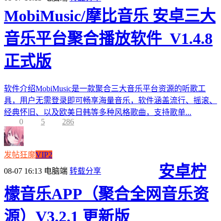
MobiMusic/摩比音乐 安卓三大
音乐平台聚合播放软件_V1.4.8
正式版
软件介绍MobiMusic是一款聚合三大音乐平台资源的听歌工
具，用户无需登录即可畅享海量音乐，软件涵盖流行、摇滚、
经典怀旧、以及欧美日韩等多种风格歌曲，支持歌单...
0
5
286
发帖狂魔
VIP2
安卓柠
08-07 16:13
电脑端
转载分享
檬音乐APP（聚合全网音乐资
源）V3.2.1 更新版