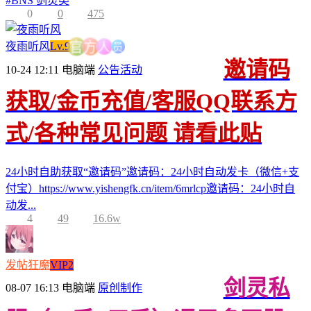
#
BNS 剑灵类
0
0
475
员
人
夜雨听风
Lv.9
方
官
邀请码
10-24 12:11
电脑端
公告活动
获取/金币充值/客服QQ联系方
式/各种常见问题 请看此贴
24小时自助获取“邀请码”邀请码：24小时自动发卡（微信+支
付宝）https://www.yishengfk.cn/item/6mrlcp邀请码：24小时自
动发...
4
49
16.6w
发帖狂魔
VIP2
剑灵私
08-07 16:13
电脑端
原创制作