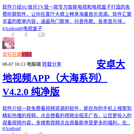
软件介绍SU音乐TV是一款专为智能电视和电视盒子打造的免
费听歌软件，让你在客厅大屏上畅享海量音乐资源。软件汇聚
丰富的歌单内容，涵盖热门歌单、抖音热歌、各类音乐排...
#
Android
#
电视盒子
0
0
138
发帖狂魔
VIP2
安卓大
08-07 16:13
电脑端
转载分享
地视频APP（大海系列）
V4.2.0 纯净版
软件介绍一款免费看视频资源的软件，能在你的手机上搜索到
精彩热播的视频，点击想看的视频全程无广告，让您更投入的
观看视频内容，多搜索视频点击观看能享受更多的福利，在...
#
Android
0
0
18