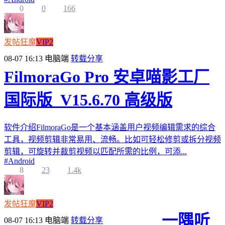
0
0
166
发帖狂魔
VIP2
08-07 16:13
电脑端
转载分享
FilmoraGo Pro 安卓喵影工厂
国际版_V15.6.70 高级版
软件介绍FilmoraGo是一个基本涵盖用户视频编辑需求的综合
工具，视频剪辑非常易用、流畅。比如可轻松修剪或拆分视频
剪辑，可旋转并裁剪视频以匹配所需的比例，可添...
#
Android
8
23
1.4k
发帖狂魔
VIP2
一隅听
08-07 16:13
电脑端
转载分享