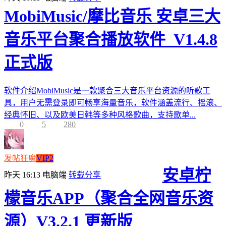
MobiMusic/摩比音乐 安卓三大
音乐平台聚合播放软件_V1.4.8
正式版
软件介绍MobiMusic是一款聚合三大音乐平台资源的听歌工
具，用户无需登录即可畅享海量音乐，软件涵盖流行、摇滚、
经典怀旧、以及欧美日韩等多种风格歌曲，支持歌单...
0
5
280
发帖狂魔
VIP2
安卓柠
昨天 16:13
电脑端
转载分享
檬音乐APP（聚合全网音乐资
源）V3.2.1 更新版