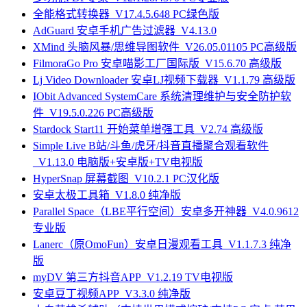
全能格式转换器_V17.4.5.648 PC绿色版
AdGuard 安卓手机广告过滤器_V4.13.0
XMind 头脑风暴/思维导图软件_V26.05.01105 PC高级版
FilmoraGo Pro 安卓喵影工厂国际版_V15.6.70 高级版
Lj Video Downloader 安卓LJ视频下载器_V1.1.79 高级版
IObit Advanced SystemCare 系统清理维护与安全防护软
件_V19.5.0.226 PC高级版
Stardock Start11 开始菜单增强工具_V2.74 高级版
Simple Live B站/斗鱼/虎牙/抖音直播聚合观看软件
_V1.13.0 电脑版+安卓版+TV电视版
HyperSnap 屏幕截图_V10.2.1 PC汉化版
安卓太极工具箱_V1.8.0 纯净版
Parallel Space（LBE平行空间）安卓多开神器_V4.0.9612
专业版
Lanerc（原OmoFun）安卓日漫观看工具_V1.1.7.3 纯净
版
myDV 第三方抖音APP_V1.2.19 TV电视版
安卓豆丁视频APP_V3.3.0 纯净版