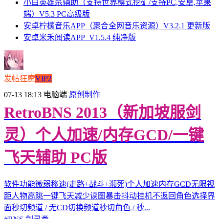
小白英雄杀辅助（支持世界模式挖矿/支持PC,安卓,苹果
端）V5.3 PC高级版
安卓柠檬音乐APP（聚合全网音乐资源）V3.2.1 更新版
安卓米禾阅读APP_V1.5.4 纯净版
发帖狂魔
VIP2
07-13 18:13
电脑端
原创制作
RetroBNS 2013（新加坡服剑
灵）个人加速/内存GCD/一键
飞天辅助 PC版
软件功能微弱移速(走路+战斗+濒死)个人加速内存GCD无限视
距人物高跳一键飞天减少读图暴击抖动挂机不返回角色选择界
面秒切频道 / 无CD切换频道秒切角色 / 秒...