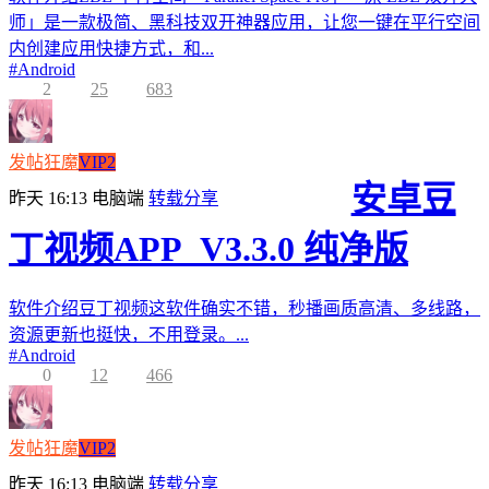
师」是一款极简、黑科技双开神器应用，让您一键在平行空间
内创建应用快捷方式，和...
#
Android
2
25
683
发帖狂魔
VIP2
安卓豆
昨天 16:13
电脑端
转载分享
丁视频APP_V3.3.0 纯净版
软件介绍豆丁视频这软件确实不错，秒播画质高清、多线路，
资源更新也挺快，不用登录。...
#
Android
0
12
466
发帖狂魔
VIP2
昨天 16:13
电脑端
转载分享