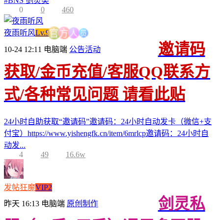
#
BNS 剑灵类
0
0
460
人
员
方
夜雨听风
Lv.9
官
邀请码
10-24 12:11
电脑端
公告活动
获取/金币充值/客服QQ联系方
式/各种常见问题 请看此贴
24小时自助获取“邀请码”邀请码：24小时自动发卡（微信+支
付宝）https://www.yishengfk.cn/item/6mrlcp邀请码：24小时自
动发...
4
49
16.6w
发帖狂魔
VIP2
剑灵私
昨天 16:13
电脑端
原创制作