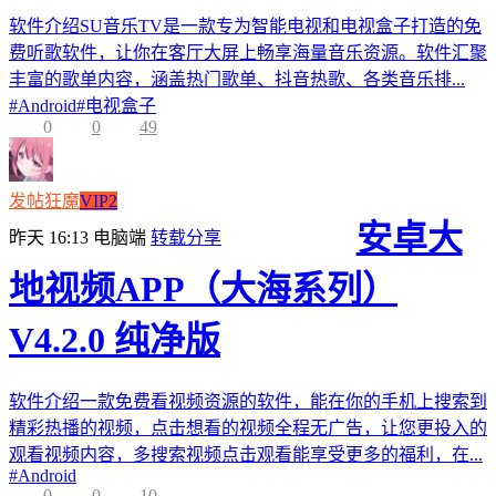
软件介绍SU音乐TV是一款专为智能电视和电视盒子打造的免
费听歌软件，让你在客厅大屏上畅享海量音乐资源。软件汇聚
丰富的歌单内容，涵盖热门歌单、抖音热歌、各类音乐排...
#
Android
#
电视盒子
0
0
49
发帖狂魔
VIP2
安卓大
昨天 16:13
电脑端
转载分享
地视频APP（大海系列）
V4.2.0 纯净版
软件介绍一款免费看视频资源的软件，能在你的手机上搜索到
精彩热播的视频，点击想看的视频全程无广告，让您更投入的
观看视频内容，多搜索视频点击观看能享受更多的福利，在...
#
Android
0
0
10