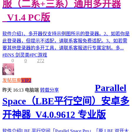
服（二系+三系）通用多开器
_V1.4 PC版
软件介绍1、多开器仅支持示例图所示的登录器。2、如若你是
此登录器，但提示不适配，请联系客服免费适配。3、如若需
要其他登录器的多开工具，请联系客服进行专属定制。多...
#
BNS 剑灵类
#
PC游戏
0
0
272
发帖狂魔
VIP2
Parallel
昨天 16:13
电脑端
转载分享
Space（LBE平行空间）安卓多
开神器_V4.0.9612 专业版
软件介绍LBE 平行空间「Parallel Space Pro」「原 LBE 双开大