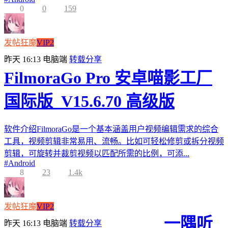
0
0
159
发帖狂魔
VIP2
昨天 16:13
电脑端
转载分享
FilmoraGo Pro 安卓喵影工厂
国际版_V15.6.70 高级版
软件介绍FilmoraGo是一个基本涵盖用户视频编辑需求的综合
工具，视频剪辑非常易用、流畅。比如可轻松修剪或拆分视频
剪辑，可旋转并裁剪视频以匹配所需的比例，可添...
#
Android
8
23
1.4k
发帖狂魔
VIP2
一隅听
昨天 16:13
电脑端
转载分享