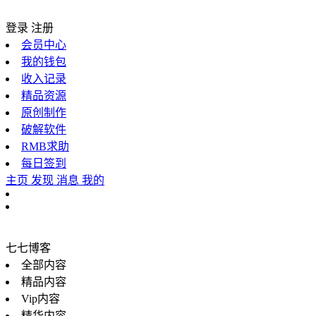
登录
注册
会员中心
我的钱包
收入记录
精品资源
原创制作
破解软件
RMB求助
每日签到
主页
发现
消息
我的
七七博客
全部内容
精品内容
Vip内容
精华内容