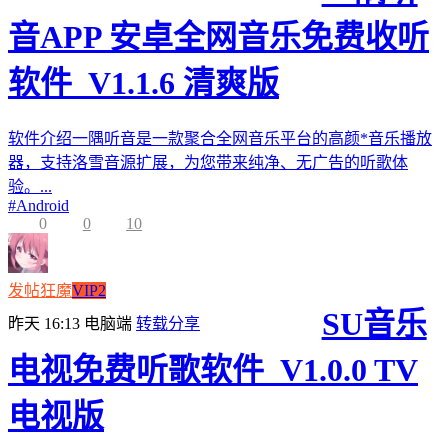
音APP 安卓全网音乐免费收听
软件_V1.1.6 清爽版
软件介绍一隅听音是一款聚合全网音乐平台的高颜*音乐播放
器，支持洛雪音源扩展，为您带来纯净、无广告的听歌体
验。...
#
Android
0
0
10
发帖狂魔
VIP2
SU音乐
昨天 16:13
电脑端
转载分享
电视免费听歌软件_V1.0.0 TV
电视版