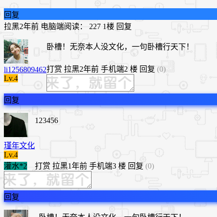
回复
拉黑
2年前
电脑端
阅读： 227
1楼
回复
卧槽！无奈本人没文化，一句卧槽行天下！
打赏
拉黑
2年前
手机端
2 楼
回复
(0)
li1256809462
Lv.4
回复
123456
瑾年文化
Lv.4
灌水*2
打赏
拉黑
1年前
手机端
3 楼
回复
(0)
回复