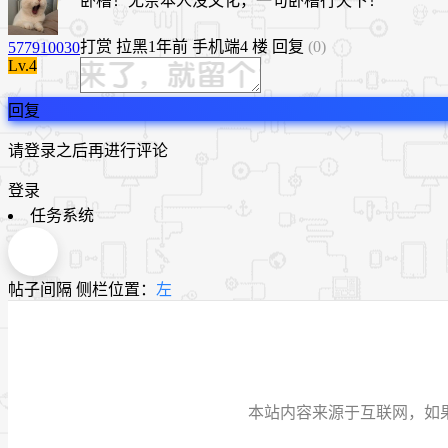
卧槽！无奈本人没文化，一句卧槽行天下！
打赏
拉黑
1年前
手机端
4 楼
回复
(0)
577910030
Lv.4
回复
请登录之后再进行评论
登录
任务系统
帖子间隔
侧栏位置：
左
本站内容来源于互联网，如果有侵