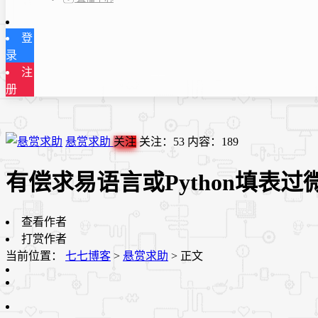
登
录
注
册
悬赏求助
关注
关注：
53
内容：
189
有偿求易语言或Python填表
查看作者
打赏作者
当前位置：
七七博客
>
悬赏求助
>
正文