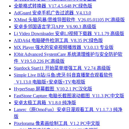
全能格式转换器_V17.4.5.648 PC绿色版
AdGuard 安卓手机广告过滤器_V4.13.0
XMind 头脑风暴/思维导图软件_V26.05.01105 PC高级版
安卓多邻国语言学习APP_V6.90.3 高级版
Lj Video Downloader 安卓LJ视频下载器_V1.1.79 高级版
AIDA64 电脑硬件检测工具_V8.35 PC绿色版
MX Player 强大的安卓视频播放器_V3.0.13 专业版
IObit Advanced SystemCare 系统清理维护与安全防护软
件_V19.5.0.226 PC高级版
Stardock Start11 开始菜单增强工具_V2.74 高级版
Simple Live B站/斗鱼/虎牙/抖音直播聚合观看软件
_V1.13.0 电脑版+安卓版+TV电视版
HyperSnap 屏幕截图_V10.2.1 PC汉化版
FastStone Capture 电脑长截图滚动截图_V11.3 PC中文版
安卓太极工具箱_V1.8.0 纯净版
Lanerc（原OmoFun）安卓日漫观看工具_V1.1.7.3 纯净
版
Pixelorama 像素画绘制工具_V1.2 PC中文版