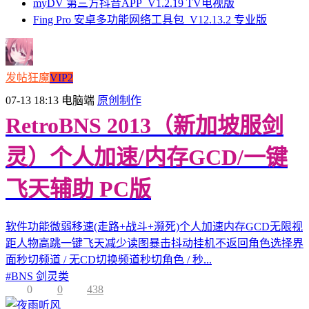
myDV 第三方抖音APP_V1.2.19 TV电视版
Fing Pro 安卓多功能网络工具包_V12.13.2 专业版
发帖狂魔
VIP2
07-13 18:13
电脑端
原创制作
RetroBNS 2013（新加坡服剑
灵）个人加速/内存GCD/一键
飞天辅助 PC版
软件功能微弱移速(走路+战斗+濒死)个人加速内存GCD无限视
距人物高跳一键飞天减少读图暴击抖动挂机不返回角色选择界
面秒切频道 / 无CD切换频道秒切角色 / 秒...
#
BNS 剑灵类
0
0
438