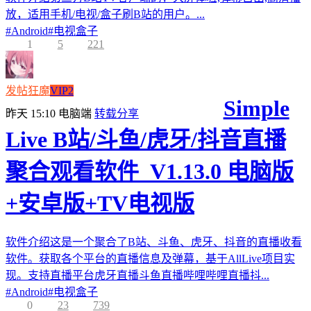
放，适用手机/电视/盒子刷B站的用户。...
#
Android
#
电视盒子
1
5
221
发帖狂魔
VIP2
Simple
昨天 15:10
电脑端
转载分享
Live B站/斗鱼/虎牙/抖音直播
聚合观看软件_V1.13.0 电脑版
+安卓版+TV电视版
软件介绍这是一个聚合了B站、斗鱼、虎牙、抖音的直播收看
软件。获取各个平台的直播信息及弹幕，基于AllLive项目实
现。支持直播平台虎牙直播斗鱼直播哔哩哔哩直播抖...
#
Android
#
电视盒子
0
23
739