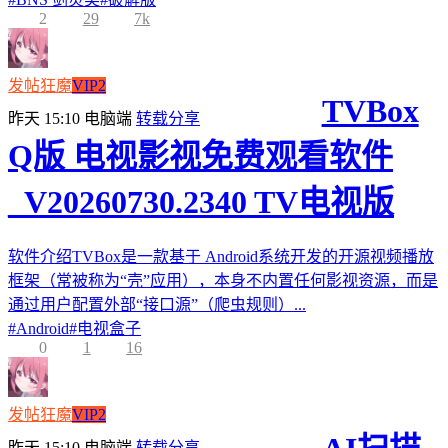
2
29
7k
发帖狂魔
VIP2
TVBox
昨天 15:10
电脑端
转载分享
Q版 电视影视免费观看软件
_V20260730.2340 TV电视版
软件介绍TVBox是一款基于 Android系统开发的开源视频播放
框架（常被称为“壳”应用），本身不内置任何影视资源，而是
通过用户配置外部“接口源”（爬虫规则）...
#
Android
#
电视盒子
0
1
16
发帖狂魔
VIP2
昨天 15:10
电脑端
转载分享