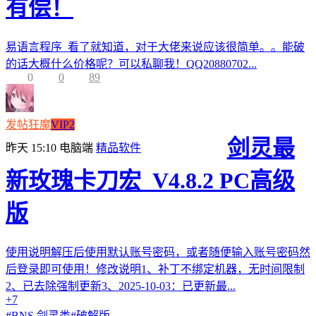
有偿！
易语言程序 看了就知道，对于大佬来说应该很简单。。能破
的话大概什么价格呢？可以私聊我！QQ20880702...
0
0
89
发帖狂魔
VIP2
剑灵最
昨天 15:10
电脑端
精品软件
新玫瑰卡刀宏_V4.8.2 PC高级
版
使用说明解压后使用默认账号密码，或者随便输入账号密码然
后登录即可使用！修改说明1、补丁不绑定机器，无时间限制
2、已去除强制更新3、2025-10-03：已更新最...
+7
#
BNS 剑灵类
#
破解版