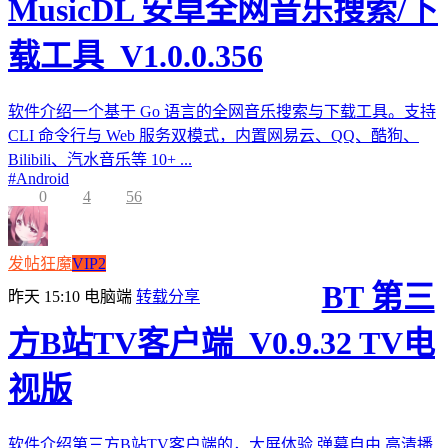
MusicDL 安卓全网音乐搜索/下
载工具_V1.0.0.356
软件介绍一个基于 Go 语言的全网音乐搜索与下载工具。支持
CLI 命令行与 Web 服务双模式，内置网易云、QQ、酷狗、
Bilibili、汽水音乐等 10+ ...
#
Android
0
4
56
发帖狂魔
VIP2
BT 第三
昨天 15:10
电脑端
转载分享
方B站TV客户端_V0.9.32 TV电
视版
软件介绍第三方B站TV客户端的，大屏体验,弹幕自由,高清播