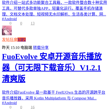
软件介绍一站式多功能聚合工具箱，一款软件整合数十种实用
工具，可替代多款单独APP，轻量化运行。覆盖手机存储清
理、文档文本处理、短视频无水印解析、生活各类计算、网...
#
Android
0
0
13
发帖狂魔
VIP2
昨天 15:10
电脑端
转载分享
FuoEvolve 安卓开源音乐播放
器（可无限下载音乐）V1.2.1
清爽版
软件介绍FuoEvolve 是一款基于 FeelUOwn 生态的开源跨平台
音乐播放器，采用 Kotlin Multiplatform 与 Compose Mul...
#
Android
0
0
16