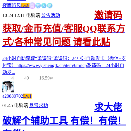
方
人
官
员
夜雨听风
Lv.9
邀请码
10-24 12:11
电脑端
公告活动
获取/金币充值/客服QQ联系方
式/各种常见问题 请看此贴
24小时自助获取“邀请码”邀请码：24小时自动发卡（微信+支
付宝）https://www.yishengfk.cn/item/6mrlcp邀请码：24小时自
动发...
4
49
16.59w
a20880702
Lv.1
求大佬
01:45
电脑端
悬赏求助
破解个辅助工具 有偿！有偿！