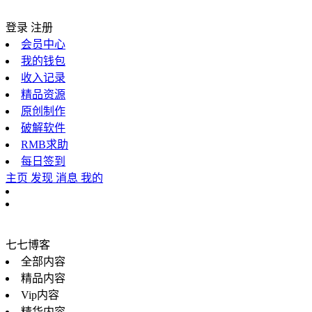
登录
注册
会员中心
我的钱包
收入记录
精品资源
原创制作
破解软件
RMB求助
每日签到
主页
发现
消息
我的
七七博客
全部内容
精品内容
Vip内容
精华内容