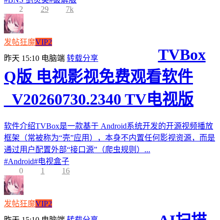
2
29
7k
发帖狂魔
VIP2
TVBox
昨天 15:10
电脑端
转载分享
Q版 电视影视免费观看软件
_V20260730.2340 TV电视版
软件介绍TVBox是一款基于 Android系统开发的开源视频播放
框架（常被称为“壳”应用），本身不内置任何影视资源，而是
通过用户配置外部“接口源”（爬虫规则）...
#
Android
#
电视盒子
0
1
16
发帖狂魔
VIP2
昨天 15:10
电脑端
转载分享