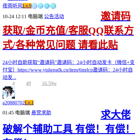
官
方
人
员
夜雨听风
Lv.9
邀请码
10-24 12:11
电脑端
公告活动
获取/金币充值/客服QQ联系方
式/各种常见问题 请看此贴
24小时自助获取“邀请码”邀请码：24小时自动发卡（微信+支
付宝）https://www.yishengfk.cn/item/6mrlcp邀请码：24小时自
动发...
4
49
16.59w
a20880702
Lv.1
求大佬
01:45
电脑端
悬赏求助
破解个辅助工具 有偿！有偿！