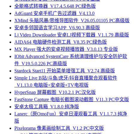
全能格式转换器_V17.4.5.648 PC绿色版
AdGuard 安卓手机广告过滤器_V4.13.0
XMind 头脑风暴/思维导图软件_V26.05.01105 PC高级版
安卓多邻国语言学习APP_V6.90.3 高级版
Lj Video Downloader 安卓LJ视频下载器_V1.1.79 高级版
AIDA64 电脑硬件检测工具_V8.35 PC绿色版
MX Player 强大的安卓视频播放器_V3.0.13 专业版
IObit Advanced SystemCare 系统清理维护与安全防护软
件_V19.5.0.226 PC高级版
Stardock Start11 开始菜单增强工具_V2.74 高级版
Simple Live B站/斗鱼/虎牙/抖音直播聚合观看软件
_V1.13.0 电脑版+安卓版+TV电视版
HyperSnap 屏幕截图_V10.2.1 PC汉化版
FastStone Capture 电脑长截图滚动截图_V11.3 PC中文版
安卓太极工具箱_V1.8.0 纯净版
Lanerc（原OmoFun）安卓日漫观看工具_V1.1.7.3 纯净
版
Pixelorama 像素画绘制工具_V1.2 PC中文版