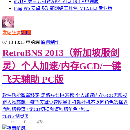
myDV 第三方抖音APP_V1.2.19 TV电视版
Fing Pro 安卓多功能网络工具包_V12.13.2 专业版
发帖狂魔
VIP2
07-13 18:13
电脑端
原创制作
RetroBNS 2013（新加坡服剑
灵）个人加速/内存GCD/一键
飞天辅助 PC版
软件功能微弱移速(走路+战斗+濒死)个人加速内存GCD无限视
距人物高跳一键飞天减少读图暴击抖动挂机不返回角色选择界
面秒切频道 / 无CD切换频道秒切角色 / 秒...
#
BNS 剑灵类
0
0
438