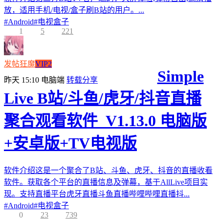
放，适用手机/电视/盒子刷B站的用户。...
#
Android
#
电视盒子
1
5
221
发帖狂魔
VIP2
Simple
昨天 15:10
电脑端
转载分享
Live B站/斗鱼/虎牙/抖音直播
聚合观看软件_V1.13.0 电脑版
+安卓版+TV电视版
软件介绍这是一个聚合了B站、斗鱼、虎牙、抖音的直播收看
软件。获取各个平台的直播信息及弹幕，基于AllLive项目实
现。支持直播平台虎牙直播斗鱼直播哔哩哔哩直播抖...
#
Android
#
电视盒子
0
23
739