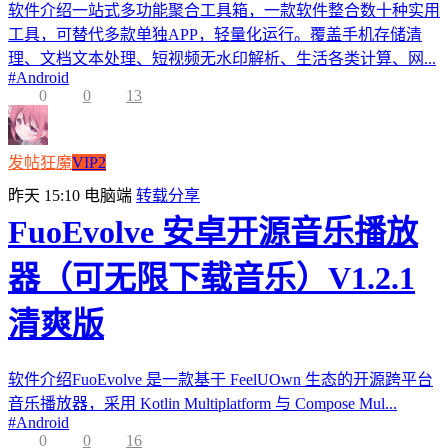
软件介绍一站式多功能聚合工具箱，一款软件整合数十种实用
工具，可替代多款单独APP，轻量化运行。覆盖手机存储清
理、文档文本处理、短视频无水印解析、生活各类计算、网...
#
Android
0
0
13
发帖狂魔
VIP2
昨天 15:10
电脑端
转载分享
FuoEvolve 安卓开源音乐播放
器（可无限下载音乐）V1.2.1
清爽版
软件介绍FuoEvolve 是一款基于 FeelUOwn 生态的开源跨平台
音乐播放器，采用 Kotlin Multiplatform 与 Compose Mul...
#
Android
0
0
16