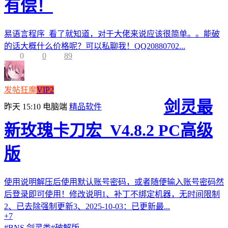
有偿！
易语言程序 看了就知道，对于大佬来说应该很简单。。能破
的话大概什么价格呢？可以私聊我！QQ20880702...
0
0
89
发帖狂魔
VIP2
剑灵最
昨天 15:10
电脑端
精品软件
新玫瑰卡刀宏_V4.8.2 PC高级
版
使用说明解压后使用默认账号密码，或者随便输入账号密码然
后登录即可使用！修改说明1、补丁不绑定机器，无时间限制
2、已去除强制更新3、2025-10-03：已更新最...
+7
#
BNS 剑灵类
#
破解版