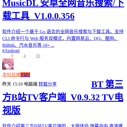
MusicDL 安卓全网音乐搜索/下
载工具_V1.0.0.356
软件介绍一个基于 Go 语言的全网音乐搜索与下载工具。支持
CLI 命令行与 Web 服务双模式，内置网易云、QQ、酷狗、
Bilibili、汽水音乐等 10+ ...
#
Android
0
4
56
发帖狂魔
VIP2
BT 第三
昨天 15:10
电脑端
转载分享
方B站TV客户端_V0.9.32 TV电
视版
软件介绍第三方B站TV客户端的，大屏体验,弹幕自由,高清播