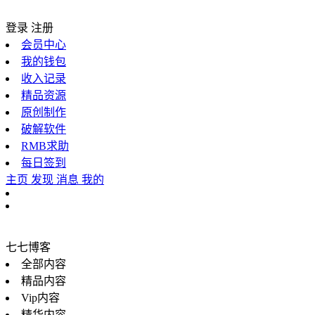
登录
注册
会员中心
我的钱包
收入记录
精品资源
原创制作
破解软件
RMB求助
每日签到
主页
发现
消息
我的
七七博客
全部内容
精品内容
Vip内容
精华内容