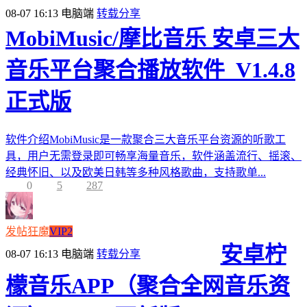
08-07 16:13
电脑端
转载分享
MobiMusic/摩比音乐 安卓三大
音乐平台聚合播放软件_V1.4.8
正式版
软件介绍MobiMusic是一款聚合三大音乐平台资源的听歌工
具，用户无需登录即可畅享海量音乐，软件涵盖流行、摇滚、
经典怀旧、以及欧美日韩等多种风格歌曲，支持歌单...
0
5
287
发帖狂魔
VIP2
安卓柠
08-07 16:13
电脑端
转载分享
檬音乐APP（聚合全网音乐资