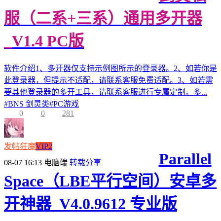
服（二系+三系）通用多开器
_V1.4 PC版
软件介绍1、多开器仅支持示例图所示的登录器。2、如若你是
此登录器，但提示不适配，请联系客服免费适配。3、如若需
要其他登录器的多开工具，请联系客服进行专属定制。多...
#
BNS 剑灵类
#
PC游戏
0
0
281
发帖狂魔
VIP2
Parallel
08-07 16:13
电脑端
转载分享
Space（LBE平行空间）安卓多
开神器_V4.0.9612 专业版