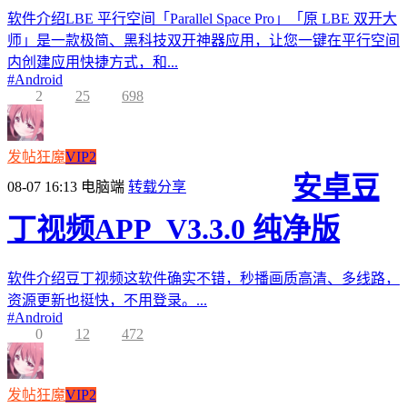
软件介绍LBE 平行空间「Parallel Space Pro」「原 LBE 双开大
师」是一款极简、黑科技双开神器应用，让您一键在平行空间
内创建应用快捷方式，和...
#
Android
2
25
698
发帖狂魔
VIP2
安卓豆
08-07 16:13
电脑端
转载分享
丁视频APP_V3.3.0 纯净版
软件介绍豆丁视频这软件确实不错，秒播画质高清、多线路，
资源更新也挺快，不用登录。...
#
Android
0
12
472
发帖狂魔
VIP2