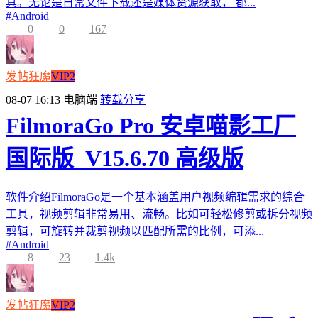
具。无论是日常文件下载还是媒体资源获取， 都...
#
Android
0
0
167
发帖狂魔
VIP2
08-07 16:13
电脑端
转载分享
FilmoraGo Pro 安卓喵影工厂
国际版_V15.6.70 高级版
软件介绍FilmoraGo是一个基本涵盖用户视频编辑需求的综合
工具，视频剪辑非常易用、流畅。比如可轻松修剪或拆分视频
剪辑，可旋转并裁剪视频以匹配所需的比例，可添...
#
Android
8
23
1.4k
发帖狂魔
VIP2