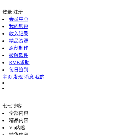
登录
注册
会员中心
我的钱包
收入记录
精品资源
原创制作
破解软件
RMB求助
每日签到
主页
发现
消息
我的
七七博客
全部内容
精品内容
Vip内容
精华内容