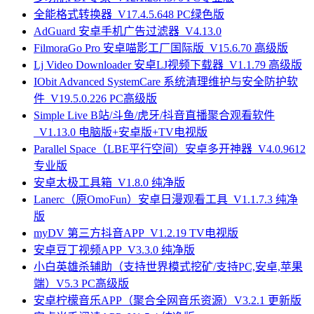
全能格式转换器_V17.4.5.648 PC绿色版
AdGuard 安卓手机广告过滤器_V4.13.0
FilmoraGo Pro 安卓喵影工厂国际版_V15.6.70 高级版
Lj Video Downloader 安卓LJ视频下载器_V1.1.79 高级版
IObit Advanced SystemCare 系统清理维护与安全防护软
件_V19.5.0.226 PC高级版
Simple Live B站/斗鱼/虎牙/抖音直播聚合观看软件
_V1.13.0 电脑版+安卓版+TV电视版
Parallel Space（LBE平行空间）安卓多开神器_V4.0.9612
专业版
安卓太极工具箱_V1.8.0 纯净版
Lanerc（原OmoFun）安卓日漫观看工具_V1.1.7.3 纯净
版
myDV 第三方抖音APP_V1.2.19 TV电视版
安卓豆丁视频APP_V3.3.0 纯净版
小白英雄杀辅助（支持世界模式挖矿/支持PC,安卓,苹果
端）V5.3 PC高级版
安卓柠檬音乐APP（聚合全网音乐资源）V3.2.1 更新版