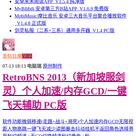
安卓米禾阅读APP_V1.5.4 纯净版
MyBilibili 安卓第三方B站APP_V1.6.9 免费版
MobiMusic/摩比音乐 安卓三大音乐平台聚合播放软件
_V1.4.8 正式版
剑灵私服（二系+三系）通用多开器_V1.4 PC版
发帖狂魔
VIP2
07-13 18:13
电脑端
原创制作
RetroBNS 2013（新加坡服剑
灵）个人加速/内存GCD/一键
飞天辅助 PC版
软件功能微弱移速(走路+战斗+濒死)个人加速内存GCD无限视
距人物高跳一键飞天减少读图暴击抖动挂机不返回角色选择界