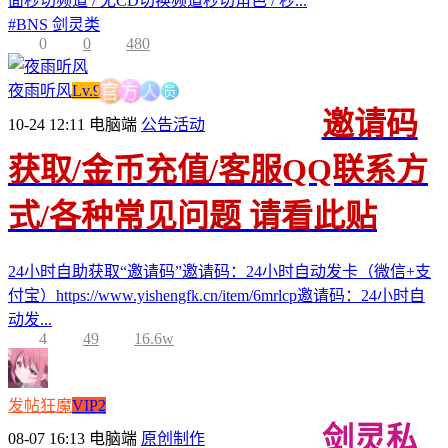
面秒切频道 / 无CD切换频道秒切角色 / 秒...
#
BNS 剑灵类
0
0
480
员
人
方
夜雨听风
Lv.9
官
邀请码
10-24 12:11
电脑端
公告活动
获取/金币充值/客服QQ联系方
式/各种常见问题 请看此贴
24小时自助获取“邀请码”邀请码：24小时自动发卡（微信+支
付宝）https://www.yishengfk.cn/item/6mrlcp邀请码：24小时自
动发...
4
49
16.6w
发帖狂魔
VIP2
剑灵私
08-07 16:13
电脑端
原创制作