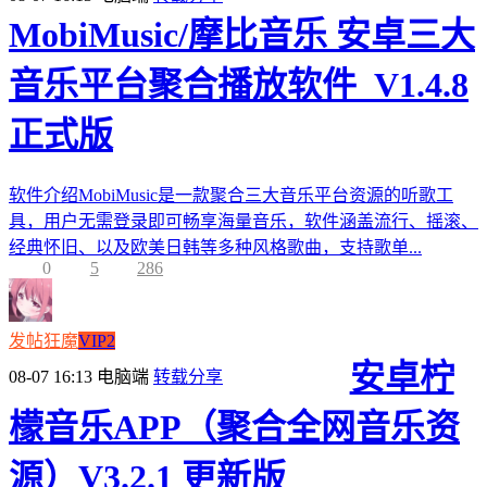
MobiMusic/摩比音乐 安卓三大
音乐平台聚合播放软件_V1.4.8
正式版
软件介绍MobiMusic是一款聚合三大音乐平台资源的听歌工
具，用户无需登录即可畅享海量音乐，软件涵盖流行、摇滚、
经典怀旧、以及欧美日韩等多种风格歌曲，支持歌单...
0
5
286
发帖狂魔
VIP2
安卓柠
08-07 16:13
电脑端
转载分享
檬音乐APP（聚合全网音乐资
源）V3.2.1 更新版