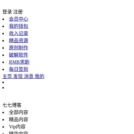
登录
注册
会员中心
我的钱包
收入记录
精品资源
原创制作
破解软件
RMB求助
每日签到
主页
发现
消息
我的
七七博客
全部内容
精品内容
Vip内容
精华内容