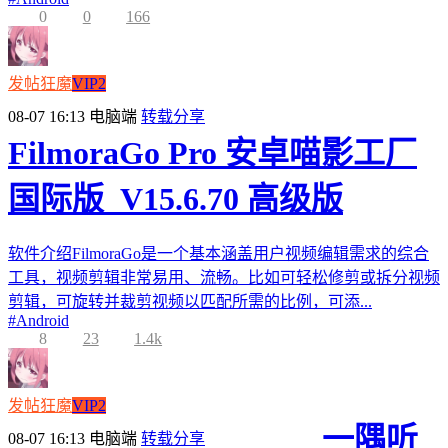
0
0
166
发帖狂魔
VIP2
08-07 16:13
电脑端
转载分享
FilmoraGo Pro 安卓喵影工厂
国际版_V15.6.70 高级版
软件介绍FilmoraGo是一个基本涵盖用户视频编辑需求的综合
工具，视频剪辑非常易用、流畅。比如可轻松修剪或拆分视频
剪辑，可旋转并裁剪视频以匹配所需的比例，可添...
#
Android
8
23
1.4k
发帖狂魔
VIP2
一隅听
08-07 16:13
电脑端
转载分享