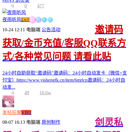
#
BNS 剑灵类
0
0
477
方
官
人
员
夜雨听风
Lv.9
邀请码
10-24 12:11
电脑端
公告活动
获取/金币充值/客服QQ联系方
式/各种常见问题 请看此贴
24小时自助获取“邀请码”邀请码：24小时自动发卡（微信+支
付宝）https://www.yishengfk.cn/item/6mrlcp邀请码：24小时自
动发...
4
49
16.6w
发帖狂魔
VIP2
剑灵私
08-07 16:13
电脑端
原创制作