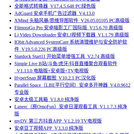
全能格式转换器_V17.4.5.648 PC绿色版
AdGuard 安卓手机广告过滤器_V4.13.0
XMind 头脑风暴/思维导图软件_V26.05.01105 PC高级版
FilmoraGo Pro 安卓喵影工厂国际版_V15.6.70 高级版
Lj Video Downloader 安卓LJ视频下载器_V1.1.79 高级版
IObit Advanced SystemCare 系统清理维护与安全防护软
件_V19.5.0.226 PC高级版
Stardock Start11 开始菜单增强工具_V2.74 高级版
Simple Live B站/斗鱼/虎牙/抖音直播聚合观看软件
_V1.13.0 电脑版+安卓版+TV电视版
HyperSnap 屏幕截图_V10.2.1 PC汉化版
Parallel Space（LBE平行空间）安卓多开神器_V4.0.9612
专业版
安卓太极工具箱_V1.8.0 纯净版
Lanerc（原OmoFun）安卓日漫观看工具_V1.1.7.3 纯净
版
myDV 第三方抖音APP_V1.2.19 TV电视版
安卓豆丁视频APP_V3.3.0 纯净版