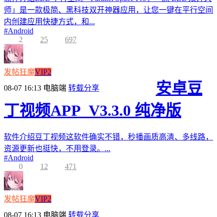
师」是一款极简、黑科技双开神器应用，让您一键在平行空间
内创建应用快捷方式，和...
#
Android
2
25
697
发帖狂魔
VIP2
安卓豆
08-07 16:13
电脑端
转载分享
丁视频APP_V3.3.0 纯净版
软件介绍豆丁视频这软件确实不错，秒播画质高清、多线路，
资源更新也挺快，不用登录。...
#
Android
0
12
471
发帖狂魔
VIP2
08-07 16:13
电脑端
转载分享