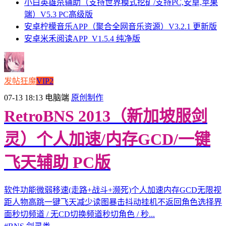
小白英雄杀辅助（支持世界模式挖矿/支持PC,安卓,苹果
端）V5.3 PC高级版
安卓柠檬音乐APP（聚合全网音乐资源）V3.2.1 更新版
安卓米禾阅读APP_V1.5.4 纯净版
发帖狂魔
VIP2
07-13 18:13
电脑端
原创制作
RetroBNS 2013（新加坡服剑
灵）个人加速/内存GCD/一键
飞天辅助 PC版
软件功能微弱移速(走路+战斗+濒死)个人加速内存GCD无限视
距人物高跳一键飞天减少读图暴击抖动挂机不返回角色选择界
面秒切频道 / 无CD切换频道秒切角色 / 秒...