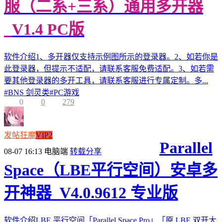
服（二系+三系）通用多开器
_V1.4 PC版
软件介绍1、多开器仅支持示例图所示的登录器。2、如若你是
此登录器，但提示不适配，请联系客服免费适配。3、如若需
要其他登录器的多开工具，请联系客服进行专属定制。多...
#
BNS 剑灵类
#
PC游戏
0
0
279
发帖狂魔
VIP2
Parallel
08-07 16:13
电脑端
转载分享
Space（LBE平行空间）安卓多
开神器_V4.0.9612 专业版
软件介绍LBE 平行空间「Parallel Space Pro」「原 LBE 双开大