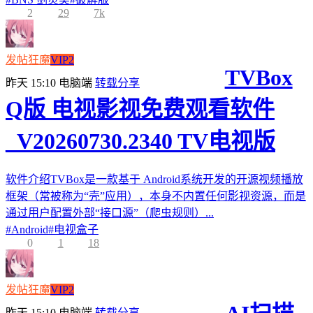
2
29
7k
发帖狂魔
VIP2
TVBox
昨天 15:10
电脑端
转载分享
Q版 电视影视免费观看软件
_V20260730.2340 TV电视版
软件介绍TVBox是一款基于 Android系统开发的开源视频播放
框架（常被称为“壳”应用），本身不内置任何影视资源，而是
通过用户配置外部“接口源”（爬虫规则）...
#
Android
#
电视盒子
0
1
18
发帖狂魔
VIP2
昨天 15:10
电脑端
转载分享