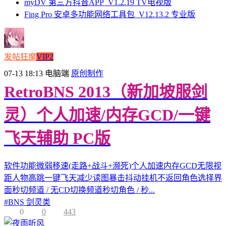
myDV 第三方抖音APP_V1.2.19 TV电视版
Fing Pro 安卓多功能网络工具包_V12.13.2 专业版
发帖狂魔
VIP2
07-13 18:13
电脑端
原创制作
RetroBNS 2013（新加坡服剑
灵）个人加速/内存GCD/一键
飞天辅助 PC版
软件功能微弱移速(走路+战斗+濒死)个人加速内存GCD无限视
距人物高跳一键飞天减少读图暴击抖动挂机不返回角色选择界
面秒切频道 / 无CD切换频道秒切角色 / 秒...
#
BNS 剑灵类
0
0
443