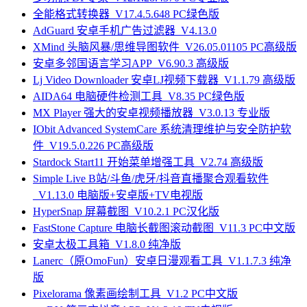
全能格式转换器_V17.4.5.648 PC绿色版
AdGuard 安卓手机广告过滤器_V4.13.0
XMind 头脑风暴/思维导图软件_V26.05.01105 PC高级版
安卓多邻国语言学习APP_V6.90.3 高级版
Lj Video Downloader 安卓LJ视频下载器_V1.1.79 高级版
AIDA64 电脑硬件检测工具_V8.35 PC绿色版
MX Player 强大的安卓视频播放器_V3.0.13 专业版
IObit Advanced SystemCare 系统清理维护与安全防护软
件_V19.5.0.226 PC高级版
Stardock Start11 开始菜单增强工具_V2.74 高级版
Simple Live B站/斗鱼/虎牙/抖音直播聚合观看软件
_V1.13.0 电脑版+安卓版+TV电视版
HyperSnap 屏幕截图_V10.2.1 PC汉化版
FastStone Capture 电脑长截图滚动截图_V11.3 PC中文版
安卓太极工具箱_V1.8.0 纯净版
Lanerc（原OmoFun）安卓日漫观看工具_V1.1.7.3 纯净
版
Pixelorama 像素画绘制工具_V1.2 PC中文版