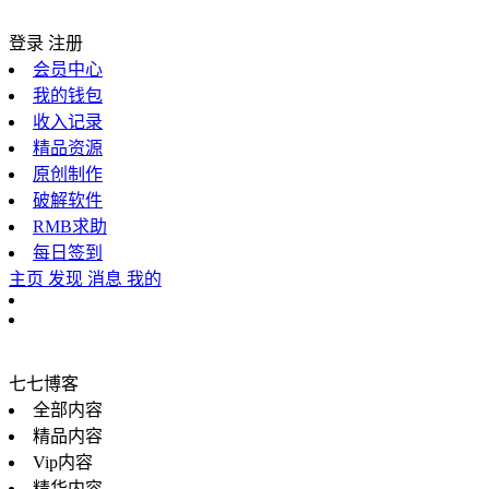
登录
注册
会员中心
我的钱包
收入记录
精品资源
原创制作
破解软件
RMB求助
每日签到
主页
发现
消息
我的
七七博客
全部内容
精品内容
Vip内容
精华内容