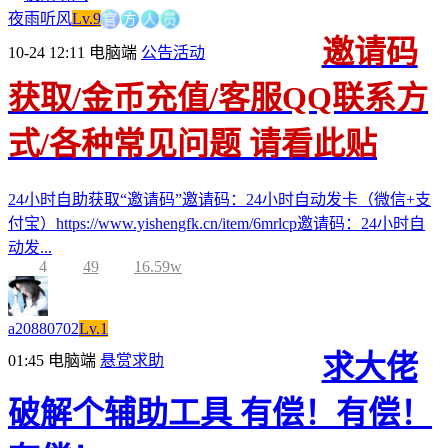
官
方
人
员
夜雨听风
Lv.9
邀请码
10-24 12:11
电脑端
公告活动
获取/金币充值/客服QQ联系方
式/各种常见问题 请看此贴
24小时自助获取“邀请码”邀请码：24小时自动发卡（微信+支
付宝）https://www.yishengfk.cn/item/6mrlcp邀请码：24小时自
动发...
4
49
16.59w
a20880702
Lv.1
求大佬
01:45
电脑端
悬赏求助
破解个辅助工具 有偿！有偿！