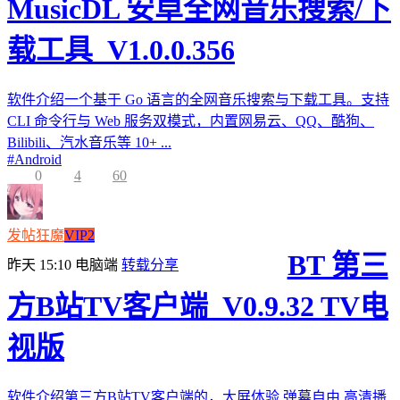
MusicDL 安卓全网音乐搜索/下
载工具_V1.0.0.356
软件介绍一个基于 Go 语言的全网音乐搜索与下载工具。支持
CLI 命令行与 Web 服务双模式，内置网易云、QQ、酷狗、
Bilibili、汽水音乐等 10+ ...
#
Android
0
4
60
发帖狂魔
VIP2
BT 第三
昨天 15:10
电脑端
转载分享
方B站TV客户端_V0.9.32 TV电
视版
软件介绍第三方B站TV客户端的，大屏体验,弹幕自由,高清播