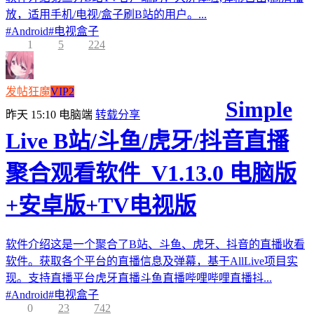
放，适用手机/电视/盒子刷B站的用户。...
#
Android
#
电视盒子
1
5
224
发帖狂魔
VIP2
Simple
昨天 15:10
电脑端
转载分享
Live B站/斗鱼/虎牙/抖音直播
聚合观看软件_V1.13.0 电脑版
+安卓版+TV电视版
软件介绍这是一个聚合了B站、斗鱼、虎牙、抖音的直播收看
软件。获取各个平台的直播信息及弹幕，基于AllLive项目实
现。支持直播平台虎牙直播斗鱼直播哔哩哔哩直播抖...
#
Android
#
电视盒子
0
23
742