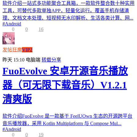
软件介绍一站式多功能聚合工具箱，一款软件整合数十种实用
工具，可替代多款单独APP，轻量化运行。覆盖手机存储清
理、文档文本处理、短视频无水印解析、生活各类计算、网...
#
Android
0
0
16
发帖狂魔
VIP2
昨天 15:10
电脑端
转载分享
FuoEvolve 安卓开源音乐播放
器（可无限下载音乐）V1.2.1
清爽版
软件介绍FuoEvolve 是一款基于 FeelUOwn 生态的开源跨平台
音乐播放器，采用 Kotlin Multiplatform 与 Compose Mul...
#
Android
0
0
19