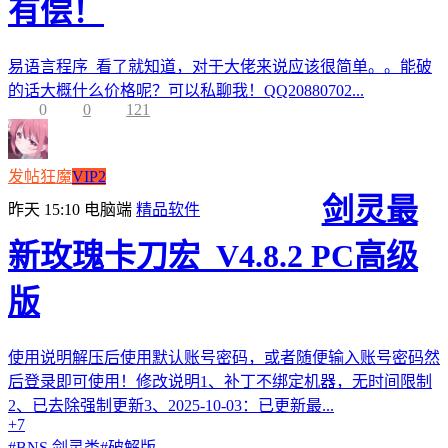
有偿！
易语言程序 看了就知道，对于大佬来说应该很简单。。能破
的话大概什么价格呢？可以私聊我！QQ20880702...
0
0
121
发帖狂魔
VIP2
剑灵最
昨天 15:10
电脑端
精品软件
新玫瑰卡刀宏_V4.8.2 PC高级
版
使用说明解压后使用默认账号密码，或者随便输入账号密码然
后登录即可使用！修改说明1、补丁不绑定机器，无时间限制
2、已去除强制更新3、2025-10-03：已更新最...
+7
#
BNS 剑灵类
#
破解版