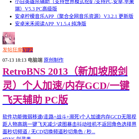
小白英雄杀辅助（支持世界模式挖矿/支持PC,安卓,苹果
端）V5.3 PC高级版
安卓柠檬音乐APP（聚合全网音乐资源）V3.2.1 更新版
安卓米禾阅读APP_V1.5.4 纯净版
发帖狂魔
VIP2
07-13 18:13
电脑端
原创制作
RetroBNS 2013（新加坡服剑
灵）个人加速/内存GCD/一键
飞天辅助 PC版
软件功能微弱移速(走路+战斗+濒死)个人加速内存GCD无限视
距人物高跳一键飞天减少读图暴击抖动挂机不返回角色选择界
面秒切频道 / 无CD切换频道秒切角色 / 秒...