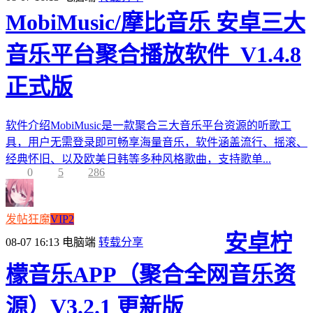
MobiMusic/摩比音乐 安卓三大
音乐平台聚合播放软件_V1.4.8
正式版
软件介绍MobiMusic是一款聚合三大音乐平台资源的听歌工
具，用户无需登录即可畅享海量音乐，软件涵盖流行、摇滚、
经典怀旧、以及欧美日韩等多种风格歌曲，支持歌单...
0
5
286
发帖狂魔
VIP2
安卓柠
08-07 16:13
电脑端
转载分享
檬音乐APP（聚合全网音乐资
源）V3.2.1 更新版