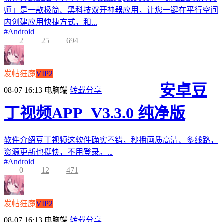
师」是一款极简、黑科技双开神器应用，让您一键在平行空间
内创建应用快捷方式，和...
#
Android
2
25
694
发帖狂魔
VIP2
安卓豆
08-07 16:13
电脑端
转载分享
丁视频APP_V3.3.0 纯净版
软件介绍豆丁视频这软件确实不错，秒播画质高清、多线路，
资源更新也挺快，不用登录。...
#
Android
0
12
471
发帖狂魔
VIP2
08-07 16:13
电脑端
转载分享