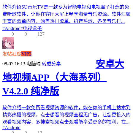
软件介绍SU音乐TV是一款专为智能电视和电视盒子打造的免
费听歌软件，让你在客厅大屏上畅享海量音乐资源。软件汇聚
丰富的歌单内容，涵盖热门歌单、抖音热歌、各类音乐排...
#
Android
#
电视盒子
0
0
127
发帖狂魔
VIP2
安卓大
08-07 16:13
电脑端
转载分享
地视频APP（大海系列）
V4.2.0 纯净版
软件介绍一款免费看视频资源的软件，能在你的手机上搜索到
精彩热播的视频，点击想看的视频全程无广告，让您更投入的
观看视频内容，多搜索视频点击观看能享受更多的福利，在...
#
Android
0
0
17