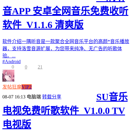
音APP 安卓全网音乐免费收听
软件_V1.1.6 清爽版
软件介绍一隅听音是一款聚合全网音乐平台的高颜*音乐播放
器，支持洛雪音源扩展，为您带来纯净、无广告的听歌体
验。...
#
Android
0
0
21
发帖狂魔
VIP2
SU音乐
08-07 16:13
电脑端
转载分享
电视免费听歌软件_V1.0.0 TV
电视版