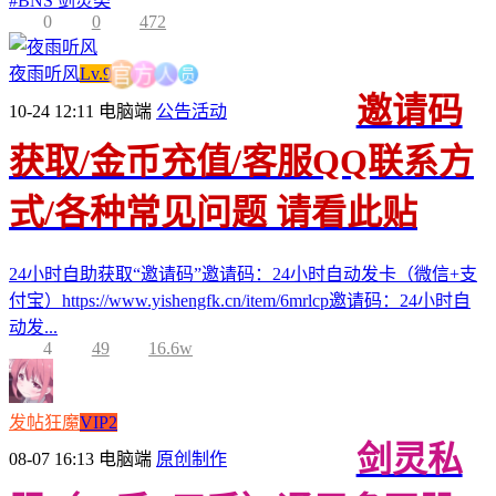
#
BNS 剑灵类
0
0
472
员
人
夜雨听风
Lv.9
方
官
邀请码
10-24 12:11
电脑端
公告活动
获取/金币充值/客服QQ联系方
式/各种常见问题 请看此贴
24小时自助获取“邀请码”邀请码：24小时自动发卡（微信+支
付宝）https://www.yishengfk.cn/item/6mrlcp邀请码：24小时自
动发...
4
49
16.6w
发帖狂魔
VIP2
剑灵私
08-07 16:13
电脑端
原创制作