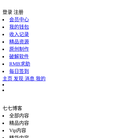
登录
注册
会员中心
我的钱包
收入记录
精品资源
原创制作
破解软件
RMB求助
每日签到
主页
发现
消息
我的
七七博客
全部内容
精品内容
Vip内容
精华内容