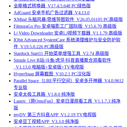
全能格式转换器_V17.4.5.648 PC绿色版
AdGuard 安卓手机广告过滤器_V4.13.0
XMind 头脑风暴/思维导图软件_V26.05.01105 PC高级版
FilmoraGo Pro 安卓喵影工厂国际版_V15.6.70 高级版
Lj Video Downloader 安卓LJ视频下载器_V1.1.79 高级版
IObit Advanced SystemCare 系统清理维护与安全防护软
件_V19.5.0.226 PC高级版
Stardock Start11 开始菜单增强工具_V2.74 高级版
Simple Live B站/斗鱼/虎牙/抖音直播聚合观看软件
_V1.13.0 电脑版+安卓版+TV电视版
HyperSnap 屏幕截图_V10.2.1 PC汉化版
Parallel Space（LBE平行空间）安卓多开神器_V4.0.9612
专业版
安卓太极工具箱_V1.8.0 纯净版
Lanerc（原OmoFun）安卓日漫观看工具_V1.1.7.3 纯净
版
myDV 第三方抖音APP_V1.2.19 TV电视版
安卓豆丁视频APP_V3.3.0 纯净版