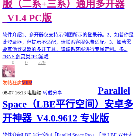
服（二系+三系）通用多开器
_V1.4 PC版
软件介绍1、多开器仅支持示例图所示的登录器。2、如若你是
此登录器，但提示不适配，请联系客服免费适配。3、如若需
要其他登录器的多开工具，请联系客服进行专属定制。多...
#
BNS 剑灵类
#
PC游戏
0
0
279
发帖狂魔
VIP2
Parallel
08-07 16:13
电脑端
转载分享
Space（LBE平行空间）安卓多
开神器_V4.0.9612 专业版
软件介绍LBE 平行空间「Parallel Space Pro」「原 LBE 双开大