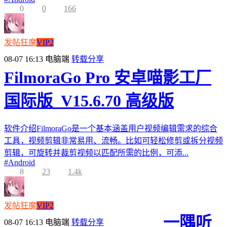
0
0
166
发帖狂魔
VIP2
08-07 16:13
电脑端
转载分享
FilmoraGo Pro 安卓喵影工厂
国际版_V15.6.70 高级版
软件介绍FilmoraGo是一个基本涵盖用户视频编辑需求的综合
工具，视频剪辑非常易用、流畅。比如可轻松修剪或拆分视频
剪辑，可旋转并裁剪视频以匹配所需的比例，可添...
#
Android
8
23
1.4k
发帖狂魔
VIP2
一隅听
08-07 16:13
电脑端
转载分享