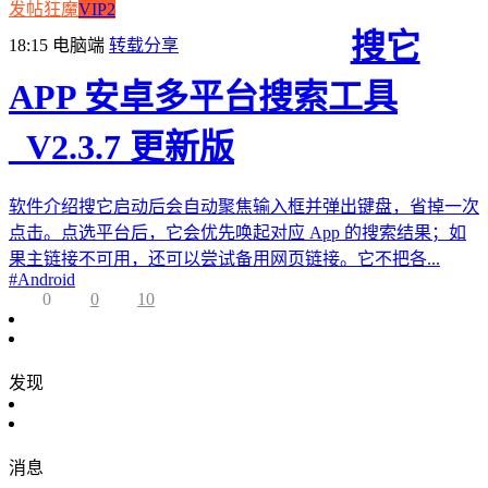
发帖狂魔
VIP2
搜它
18:15
电脑端
转载分享
APP 安卓多平台搜索工具
_V2.3.7 更新版
软件介绍搜它启动后会自动聚焦输入框并弹出键盘，省掉一次
点击。点选平台后，它会优先唤起对应 App 的搜索结果；如
果主链接不可用，还可以尝试备用网页链接。它不把各...
#
Android
0
0
10
发现
消息