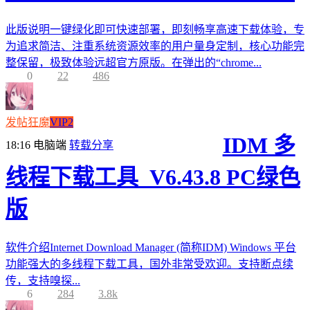
此版说明一键绿化即可快速部署，即刻畅享高速下载体验，专
为追求简洁、注重系统资源效率的用户量身定制，核心功能完
整保留，极致体验远超官方原版。在弹出的“chrome...
0
22
486
发帖狂魔
VIP2
IDM 多
18:16
电脑端
转载分享
线程下载工具_V6.43.8 PC绿色
版
软件介绍Internet Download Manager (简称IDM) Windows 平台
功能强大的多线程下载工具，国外非常受欢迎。支持断点续
传，支持嗅探...
6
284
3.8k