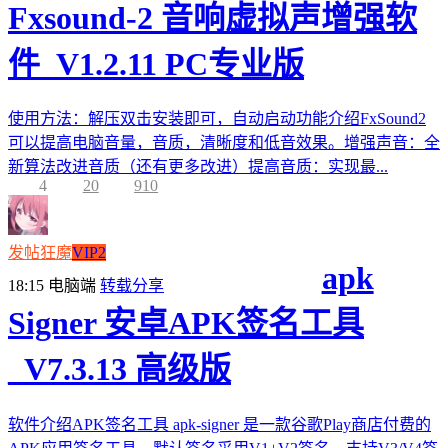
Fxsound-2 音响虚拟声增强软
件_V1.2.11 PC专业版
使用方法：解压双击安装即可，自动启动功能介绍FxSound2
可以提高电脑音量，音质，清晰度和低音效果。增强声音：全
新算法改进音质（还有更多改进）提高音质：实现最...
4
20
910
发帖狂魔
VIP2
apk
18:15
电脑端
转载分享
Signer 安卓APK签名工具
_V7.3.13 高级版
软件介绍APK签名工具 apk-signer 是一款谷歌Play商店付费的