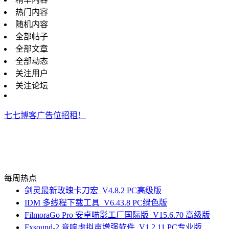
热门内容
随机内容
全部帖子
全部文章
全部动态
关注用户
关注论坛
七七博客广告位招租！
每周热点
剑灵最新玫瑰卡刀宏_V4.8.2 PC高级版
IDM 多线程下载工具_V6.43.8 PC绿色版
FilmoraGo Pro 安卓喵影工厂国际版_V15.6.70 高级版
Fxsound-2 音响虚拟声增强软件_V1.2.11 PC专业版