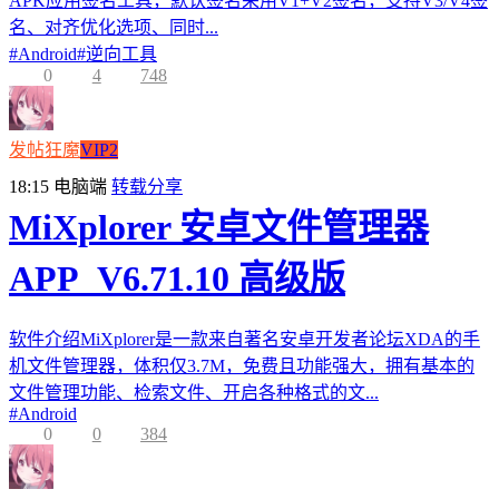
APK应用签名工具，默认签名采用V1+V2签名，支持V3/V4签
名、对齐优化选项、同时...
#
Android
#
逆向工具
0
4
748
发帖狂魔
VIP2
18:15
电脑端
转载分享
MiXplorer 安卓文件管理器
APP_V6.71.10 高级版
软件介绍MiXplorer是一款来自著名安卓开发者论坛XDA的手
机文件管理器，体积仅3.7M，免费且功能强大，拥有基本的
文件管理功能、检索文件、开启各种格式的文...
#
Android
0
0
384