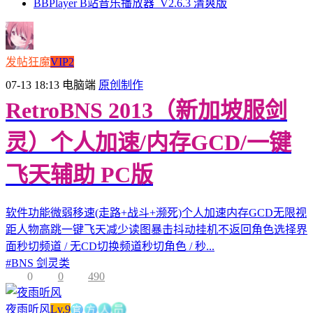
BBPlayer B站音乐播放器_V2.6.3 清爽版
发帖狂魔
VIP2
07-13 18:13
电脑端
原创制作
RetroBNS 2013（新加坡服剑
灵）个人加速/内存GCD/一键
飞天辅助 PC版
软件功能微弱移速(走路+战斗+濒死)个人加速内存GCD无限视
距人物高跳一键飞天减少读图暴击抖动挂机不返回角色选择界
面秒切频道 / 无CD切换频道秒切角色 / 秒...
#
BNS 剑灵类
0
0
490
官
方
人
夜雨听风
Lv.9
员