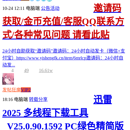
邀请码
10-24 12:11
电脑端
公告活动
获取/金币充值/客服QQ联系方
式/各种常见问题 请看此贴
24小时自助获取“邀请码”邀请码：24小时自动发卡（微信+支
付宝）https://www.yishengfk.cn/item/6mrlcp邀请码：24小时自
动发...
4
49
16.61w
发帖狂魔
VIP2
迅雷
18:16
电脑端
转载分享
2025 多线程下载工具
_V25.0.90.1592 PC绿色精简版