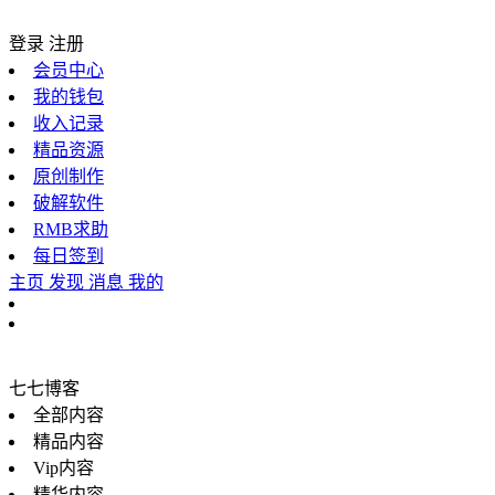
登录
注册
会员中心
我的钱包
收入记录
精品资源
原创制作
破解软件
RMB求助
每日签到
主页
发现
消息
我的
七七博客
全部内容
精品内容
Vip内容
精华内容