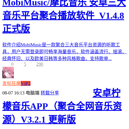
MobiMusic/摩比音乐 安卓三大
音乐平台聚合播放软件_V1.4.8
正式版
软件介绍MobiMusic是一款聚合三大音乐平台资源的听歌工
具，用户无需登录即可畅享海量音乐，软件涵盖流行、摇滚、
经典怀旧、以及欧美日韩等多种风格歌曲，支持歌单...
0
5
290
发帖狂魔
VIP2
安卓柠
08-07 16:13
电脑端
转载分享
檬音乐APP（聚合全网音乐资
源）V3.2.1 更新版