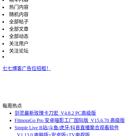
热门内容
随机内容
全部帖子
全部文章
全部动态
关注用户
关注论坛
七七博客广告位招租！
每周热点
剑灵最新玫瑰卡刀宏_V4.8.2 PC高级版
FilmoraGo Pro 安卓喵影工厂国际版_V15.6.70 高级版
Simple Live B站/斗鱼/虎牙/抖音直播聚合观看软件
_V1.13.0 电脑版+安卓版+TV电视版