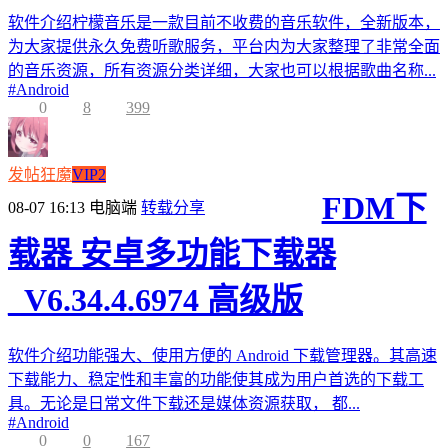
软件介绍柠檬音乐是一款目前不收费的音乐软件，全新版本，
为大家提供永久免费听歌服务，平台内为大家整理了非常全面
的音乐资源，所有资源分类详细，大家也可以根据歌曲名称...
#
Android
0
8
399
发帖狂魔
VIP2
FDM下
08-07 16:13
电脑端
转载分享
载器 安卓多功能下载器
_V6.34.4.6974 高级版
软件介绍功能强大、使用方便的 Android 下载管理器。其高速
下载能力、稳定性和丰富的功能使其成为用户首选的下载工
具。无论是日常文件下载还是媒体资源获取， 都...
#
Android
0
0
167