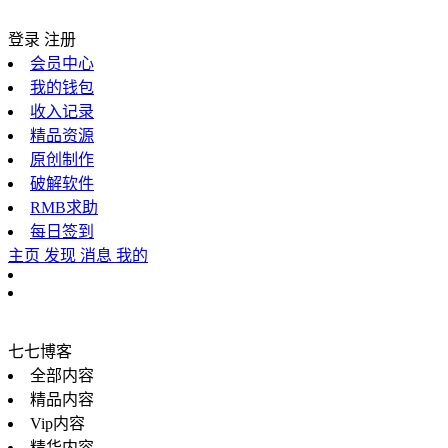
登录
注册
会员中心
我的钱包
收入记录
精品资源
原创制作
破解软件
RMB求助
每日签到
主页
发现
消息
我的
七七博客
全部内容
精品内容
Vip内容
精华内容