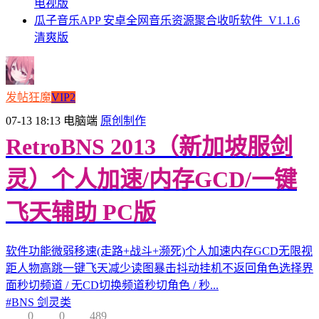
电视版
瓜子音乐APP 安卓全网音乐资源聚合收听软件_V1.1.6
清爽版
发帖狂魔
VIP2
07-13 18:13
电脑端
原创制作
RetroBNS 2013（新加坡服剑
灵）个人加速/内存GCD/一键
飞天辅助 PC版
软件功能微弱移速(走路+战斗+濒死)个人加速内存GCD无限视
距人物高跳一键飞天减少读图暴击抖动挂机不返回角色选择界
面秒切频道 / 无CD切换频道秒切角色 / 秒...
#
BNS 剑灵类
0
0
489