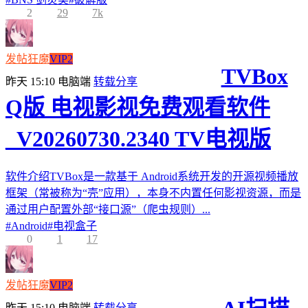
2
29
7k
发帖狂魔
VIP2
TVBox
昨天 15:10
电脑端
转载分享
Q版 电视影视免费观看软件
_V20260730.2340 TV电视版
软件介绍TVBox是一款基于 Android系统开发的开源视频播放
框架（常被称为“壳”应用），本身不内置任何影视资源，而是
通过用户配置外部“接口源”（爬虫规则）...
#
Android
#
电视盒子
0
1
17
发帖狂魔
VIP2
昨天 15:10
电脑端
转载分享