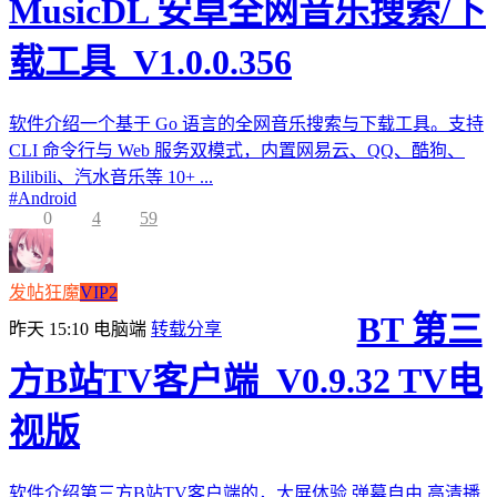
MusicDL 安卓全网音乐搜索/下
载工具_V1.0.0.356
软件介绍一个基于 Go 语言的全网音乐搜索与下载工具。支持
CLI 命令行与 Web 服务双模式，内置网易云、QQ、酷狗、
Bilibili、汽水音乐等 10+ ...
#
Android
0
4
59
发帖狂魔
VIP2
BT 第三
昨天 15:10
电脑端
转载分享
方B站TV客户端_V0.9.32 TV电
视版
软件介绍第三方B站TV客户端的，大屏体验,弹幕自由,高清播