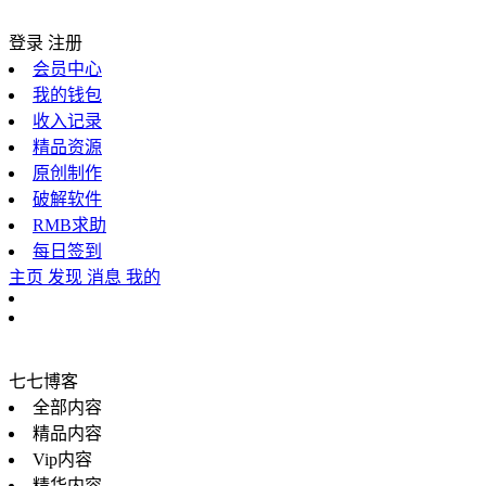
登录
注册
会员中心
我的钱包
收入记录
精品资源
原创制作
破解软件
RMB求助
每日签到
主页
发现
消息
我的
七七博客
全部内容
精品内容
Vip内容
精华内容