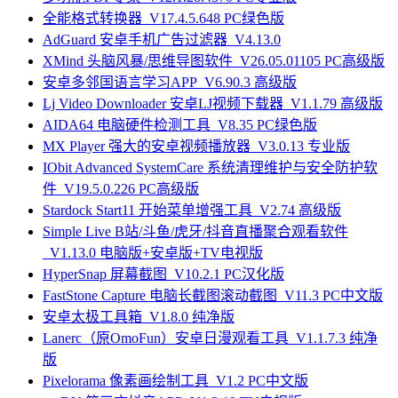
全能格式转换器_V17.4.5.648 PC绿色版
AdGuard 安卓手机广告过滤器_V4.13.0
XMind 头脑风暴/思维导图软件_V26.05.01105 PC高级版
安卓多邻国语言学习APP_V6.90.3 高级版
Lj Video Downloader 安卓LJ视频下载器_V1.1.79 高级版
AIDA64 电脑硬件检测工具_V8.35 PC绿色版
MX Player 强大的安卓视频播放器_V3.0.13 专业版
IObit Advanced SystemCare 系统清理维护与安全防护软
件_V19.5.0.226 PC高级版
Stardock Start11 开始菜单增强工具_V2.74 高级版
Simple Live B站/斗鱼/虎牙/抖音直播聚合观看软件
_V1.13.0 电脑版+安卓版+TV电视版
HyperSnap 屏幕截图_V10.2.1 PC汉化版
FastStone Capture 电脑长截图滚动截图_V11.3 PC中文版
安卓太极工具箱_V1.8.0 纯净版
Lanerc（原OmoFun）安卓日漫观看工具_V1.1.7.3 纯净
版
Pixelorama 像素画绘制工具_V1.2 PC中文版