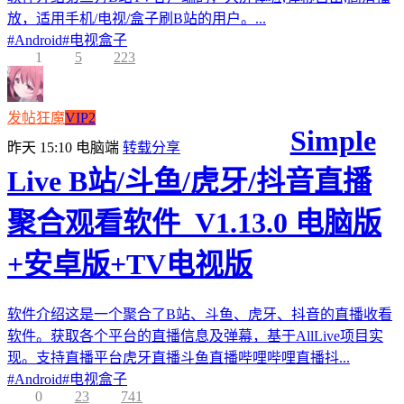
放，适用手机/电视/盒子刷B站的用户。...
#
Android
#
电视盒子
1
5
223
发帖狂魔
VIP2
Simple
昨天 15:10
电脑端
转载分享
Live B站/斗鱼/虎牙/抖音直播
聚合观看软件_V1.13.0 电脑版
+安卓版+TV电视版
软件介绍这是一个聚合了B站、斗鱼、虎牙、抖音的直播收看
软件。获取各个平台的直播信息及弹幕，基于AllLive项目实
现。支持直播平台虎牙直播斗鱼直播哔哩哔哩直播抖...
#
Android
#
电视盒子
0
23
741