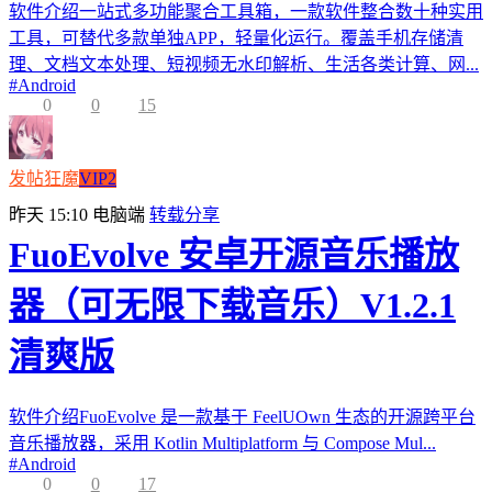
软件介绍一站式多功能聚合工具箱，一款软件整合数十种实用
工具，可替代多款单独APP，轻量化运行。覆盖手机存储清
理、文档文本处理、短视频无水印解析、生活各类计算、网...
#
Android
0
0
15
发帖狂魔
VIP2
昨天 15:10
电脑端
转载分享
FuoEvolve 安卓开源音乐播放
器（可无限下载音乐）V1.2.1
清爽版
软件介绍FuoEvolve 是一款基于 FeelUOwn 生态的开源跨平台
音乐播放器，采用 Kotlin Multiplatform 与 Compose Mul...
#
Android
0
0
17