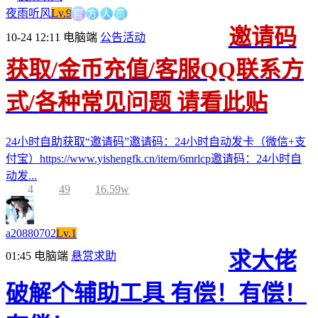
方
官
人
员
夜雨听风
Lv.9
邀请码
10-24 12:11
电脑端
公告活动
获取/金币充值/客服QQ联系方
式/各种常见问题 请看此贴
24小时自助获取“邀请码”邀请码：24小时自动发卡（微信+支
付宝）https://www.yishengfk.cn/item/6mrlcp邀请码：24小时自
动发...
4
49
16.59w
a20880702
Lv.1
求大佬
01:45
电脑端
悬赏求助
破解个辅助工具 有偿！有偿！