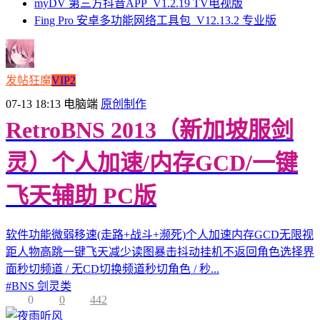
myDV 第三方抖音APP_V1.2.19 TV电视版
Fing Pro 安卓多功能网络工具包_V12.13.2 专业版
发帖狂魔
VIP2
07-13 18:13
电脑端
原创制作
RetroBNS 2013（新加坡服剑
灵）个人加速/内存GCD/一键
飞天辅助 PC版
软件功能微弱移速(走路+战斗+濒死)个人加速内存GCD无限视
距人物高跳一键飞天减少读图暴击抖动挂机不返回角色选择界
面秒切频道 / 无CD切换频道秒切角色 / 秒...
#
BNS 剑灵类
0
0
442