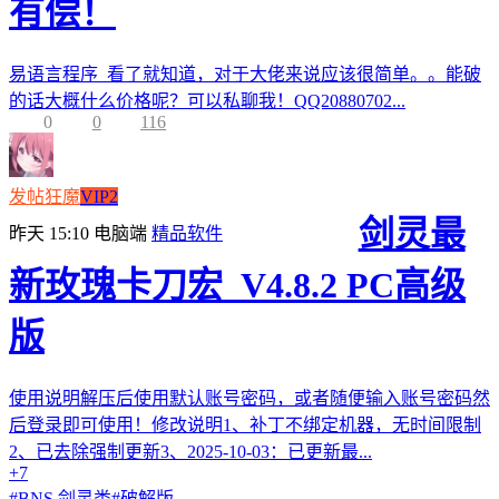
有偿！
易语言程序 看了就知道，对于大佬来说应该很简单。。能破
的话大概什么价格呢？可以私聊我！QQ20880702...
0
0
116
发帖狂魔
VIP2
剑灵最
昨天 15:10
电脑端
精品软件
新玫瑰卡刀宏_V4.8.2 PC高级
版
使用说明解压后使用默认账号密码，或者随便输入账号密码然
后登录即可使用！修改说明1、补丁不绑定机器，无时间限制
2、已去除强制更新3、2025-10-03：已更新最...
+7
#
BNS 剑灵类
#
破解版