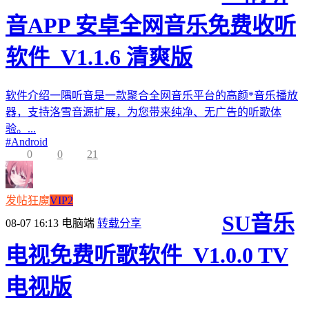
音APP 安卓全网音乐免费收听
软件_V1.1.6 清爽版
软件介绍一隅听音是一款聚合全网音乐平台的高颜*音乐播放
器，支持洛雪音源扩展，为您带来纯净、无广告的听歌体
验。...
#
Android
0
0
21
发帖狂魔
VIP2
SU音乐
08-07 16:13
电脑端
转载分享
电视免费听歌软件_V1.0.0 TV
电视版