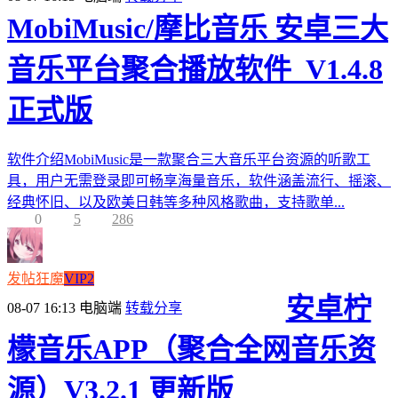
MobiMusic/摩比音乐 安卓三大
音乐平台聚合播放软件_V1.4.8
正式版
软件介绍MobiMusic是一款聚合三大音乐平台资源的听歌工
具，用户无需登录即可畅享海量音乐，软件涵盖流行、摇滚、
经典怀旧、以及欧美日韩等多种风格歌曲，支持歌单...
0
5
286
发帖狂魔
VIP2
安卓柠
08-07 16:13
电脑端
转载分享
檬音乐APP（聚合全网音乐资
源）V3.2.1 更新版