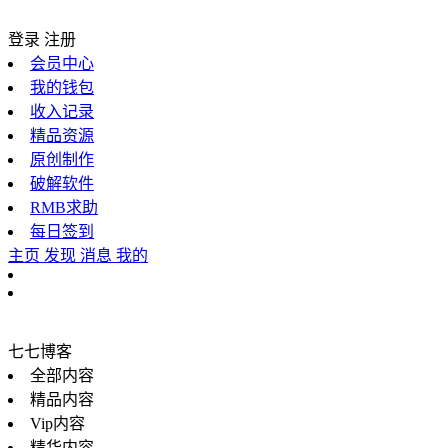
登录
注册
会员中心
我的钱包
收入记录
精品资源
原创制作
破解软件
RMB求助
每日签到
主页
发现
消息
我的
七七博客
全部内容
精品内容
Vip内容
精华内容