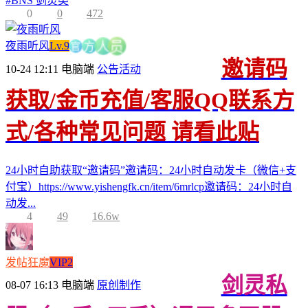
#
BNS 剑灵类
0
0
472
官
夜雨听风
Lv.9
方
员
人
邀请码
10-24 12:11
电脑端
公告活动
获取/金币充值/客服QQ联系方
式/各种常见问题 请看此贴
24小时自助获取“邀请码”邀请码：24小时自动发卡（微信+支
付宝）https://www.yishengfk.cn/item/6mrlcp邀请码：24小时自
动发...
4
49
16.6w
发帖狂魔
VIP2
剑灵私
08-07 16:13
电脑端
原创制作