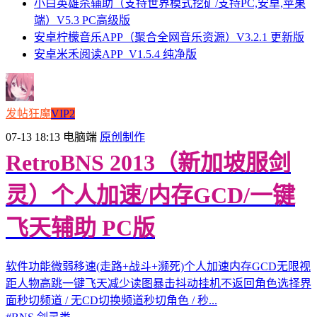
小白英雄杀辅助（支持世界模式挖矿/支持PC,安卓,苹果
端）V5.3 PC高级版
安卓柠檬音乐APP（聚合全网音乐资源）V3.2.1 更新版
安卓米禾阅读APP_V1.5.4 纯净版
发帖狂魔
VIP2
07-13 18:13
电脑端
原创制作
RetroBNS 2013（新加坡服剑
灵）个人加速/内存GCD/一键
飞天辅助 PC版
软件功能微弱移速(走路+战斗+濒死)个人加速内存GCD无限视
距人物高跳一键飞天减少读图暴击抖动挂机不返回角色选择界
面秒切频道 / 无CD切换频道秒切角色 / 秒...