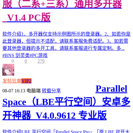
服（二系+三系）通用多开器
_V1.4 PC版
软件介绍1、多开器仅支持示例图所示的登录器。2、如若你是
此登录器，但提示不适配，请联系客服免费适配。3、如若需
要其他登录器的多开工具，请联系客服进行专属定制。多...
#
BNS 剑灵类
#
PC游戏
0
0
279
发帖狂魔
VIP2
Parallel
08-07 16:13
电脑端
转载分享
Space（LBE平行空间）安卓多
开神器_V4.0.9612 专业版
软件介绍LBE 平行空间「Parallel Space Pro」「原 LBE 双开大