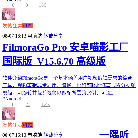
0
0
166
发帖狂魔
VIP2
08-07 16:13
电脑端
转载分享
FilmoraGo Pro 安卓喵影工厂
国际版_V15.6.70 高级版
软件介绍FilmoraGo是一个基本涵盖用户视频编辑需求的综合
工具，视频剪辑非常易用、流畅。比如可轻松修剪或拆分视频
剪辑，可旋转并裁剪视频以匹配所需的比例，可添...
#
Android
8
23
1.4k
发帖狂魔
VIP2
一隅听
08-07 16:13
电脑端
转载分享