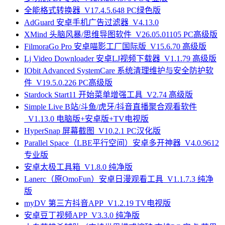
全能格式转换器_V17.4.5.648 PC绿色版
AdGuard 安卓手机广告过滤器_V4.13.0
XMind 头脑风暴/思维导图软件_V26.05.01105 PC高级版
FilmoraGo Pro 安卓喵影工厂国际版_V15.6.70 高级版
Lj Video Downloader 安卓LJ视频下载器_V1.1.79 高级版
IObit Advanced SystemCare 系统清理维护与安全防护软
件_V19.5.0.226 PC高级版
Stardock Start11 开始菜单增强工具_V2.74 高级版
Simple Live B站/斗鱼/虎牙/抖音直播聚合观看软件
_V1.13.0 电脑版+安卓版+TV电视版
HyperSnap 屏幕截图_V10.2.1 PC汉化版
Parallel Space（LBE平行空间）安卓多开神器_V4.0.9612
专业版
安卓太极工具箱_V1.8.0 纯净版
Lanerc（原OmoFun）安卓日漫观看工具_V1.1.7.3 纯净
版
myDV 第三方抖音APP_V1.2.19 TV电视版
安卓豆丁视频APP_V3.3.0 纯净版