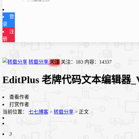
登
录
注
册
转载分享
关注
关注：
183
内容：
14337
EditPlus 老牌代码文本编辑器_V
查看作者
打赏作者
当前位置：
七七博客
>
转载分享
>
正文
3