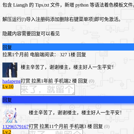
包含 Liangjh 的 Tips.txt 文件，新增 python 等语法着色模板文
解压运行[!)导入注册码添加删除右键菜单项]即可免激活。
隐藏内容需要回复可以看见
回复
拉黑
1个月前
电脑端
阅读： 327
1楼
回复
楼主辛苦了，谢谢楼主，楼主好人一生平安！
打赏
拉黑
1年前
手机端
2 楼
回复
(0)
hadapeng
Lv.10
回复
楼主辛苦了，谢谢楼主，楼主好人一生平安！
打赏
拉黑
11个月前
手机端
3 楼
回复
(0)
13296579167
Lv.2