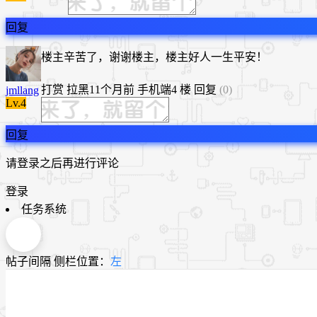
回复
楼主辛苦了，谢谢楼主，楼主好人一生平安！
打赏
拉黑
11个月前
手机端
4 楼
回复
(0)
jmllang
Lv.4
回复
请登录之后再进行评论
登录
任务系统
帖子间隔
侧栏位置：
左