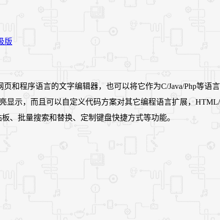
的文字编辑器，也可以将它作为C/Java/Php等语言的简单IDE调试
on, Ruby on Rails语法高亮显示，而且可以自定义代码方案对其它编程语言扩
监视剪贴板、批量搜索和替换、定制键盘快捷方式等功能。