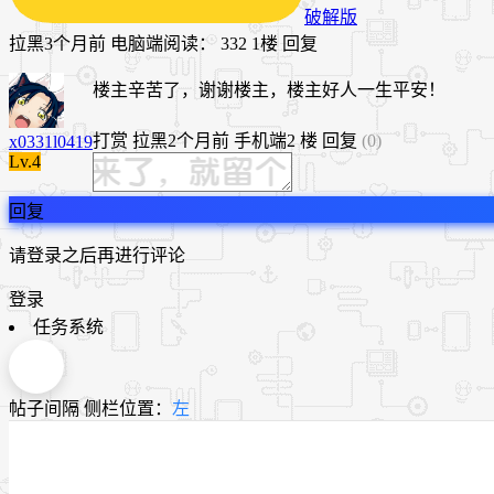
破解版
拉黑
3个月前
电脑端
阅读： 332
1楼
回复
楼主辛苦了，谢谢楼主，楼主好人一生平安！
打赏
拉黑
2个月前
手机端
2 楼
回复
(0)
x0331l0419
Lv.4
回复
请登录之后再进行评论
登录
任务系统
帖子间隔
侧栏位置：
左