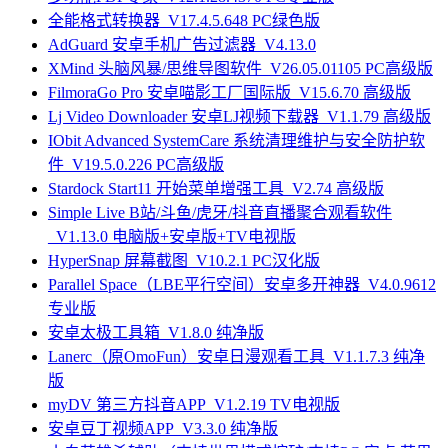
全能格式转换器_V17.4.5.648 PC绿色版
AdGuard 安卓手机广告过滤器_V4.13.0
XMind 头脑风暴/思维导图软件_V26.05.01105 PC高级版
FilmoraGo Pro 安卓喵影工厂国际版_V15.6.70 高级版
Lj Video Downloader 安卓LJ视频下载器_V1.1.79 高级版
IObit Advanced SystemCare 系统清理维护与安全防护软
件_V19.5.0.226 PC高级版
Stardock Start11 开始菜单增强工具_V2.74 高级版
Simple Live B站/斗鱼/虎牙/抖音直播聚合观看软件
_V1.13.0 电脑版+安卓版+TV电视版
HyperSnap 屏幕截图_V10.2.1 PC汉化版
Parallel Space（LBE平行空间）安卓多开神器_V4.0.9612
专业版
安卓太极工具箱_V1.8.0 纯净版
Lanerc（原OmoFun）安卓日漫观看工具_V1.1.7.3 纯净
版
myDV 第三方抖音APP_V1.2.19 TV电视版
安卓豆丁视频APP_V3.3.0 纯净版