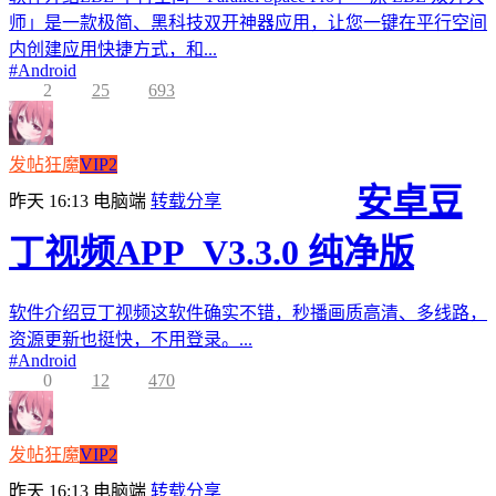
师」是一款极简、黑科技双开神器应用，让您一键在平行空间
内创建应用快捷方式，和...
#
Android
2
25
693
发帖狂魔
VIP2
安卓豆
昨天 16:13
电脑端
转载分享
丁视频APP_V3.3.0 纯净版
软件介绍豆丁视频这软件确实不错，秒播画质高清、多线路，
资源更新也挺快，不用登录。...
#
Android
0
12
470
发帖狂魔
VIP2
昨天 16:13
电脑端
转载分享