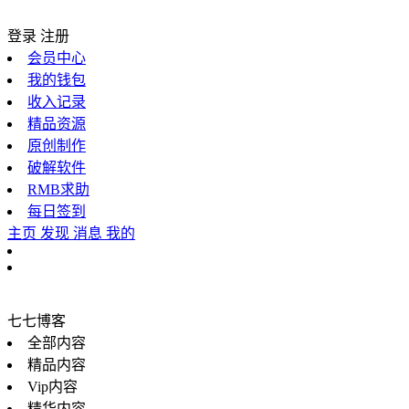
登录
注册
会员中心
我的钱包
收入记录
精品资源
原创制作
破解软件
RMB求助
每日签到
主页
发现
消息
我的
七七博客
全部内容
精品内容
Vip内容
精华内容