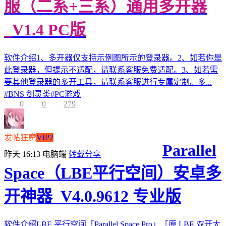
服（二系+三系）通用多开器
_V1.4 PC版
软件介绍1、多开器仅支持示例图所示的登录器。2、如若你是
此登录器，但提示不适配，请联系客服免费适配。3、如若需
要其他登录器的多开工具，请联系客服进行专属定制。多...
#
BNS 剑灵类
#
PC游戏
0
0
279
发帖狂魔
VIP2
Parallel
昨天 16:13
电脑端
转载分享
Space（LBE平行空间）安卓多
开神器_V4.0.9612 专业版
软件介绍LBE 平行空间「Parallel Space Pro」「原 LBE 双开大