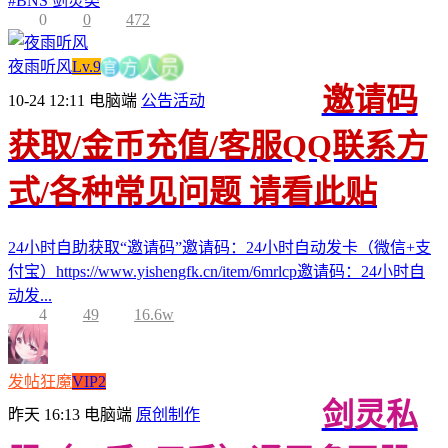
#
BNS 剑灵类
0
0
472
夜雨听风
Lv.9
员
官
人
方
邀请码
10-24 12:11
电脑端
公告活动
获取/金币充值/客服QQ联系方
式/各种常见问题 请看此贴
24小时自助获取“邀请码”邀请码：24小时自动发卡（微信+支
付宝）https://www.yishengfk.cn/item/6mrlcp邀请码：24小时自
动发...
4
49
16.6w
发帖狂魔
VIP2
剑灵私
昨天 16:13
电脑端
原创制作