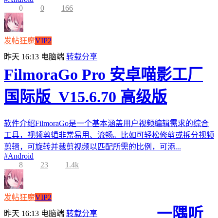
0
0
166
发帖狂魔
VIP2
昨天 16:13
电脑端
转载分享
FilmoraGo Pro 安卓喵影工厂
国际版_V15.6.70 高级版
软件介绍FilmoraGo是一个基本涵盖用户视频编辑需求的综合
工具，视频剪辑非常易用、流畅。比如可轻松修剪或拆分视频
剪辑，可旋转并裁剪视频以匹配所需的比例，可添...
#
Android
8
23
1.4k
发帖狂魔
VIP2
一隅听
昨天 16:13
电脑端
转载分享