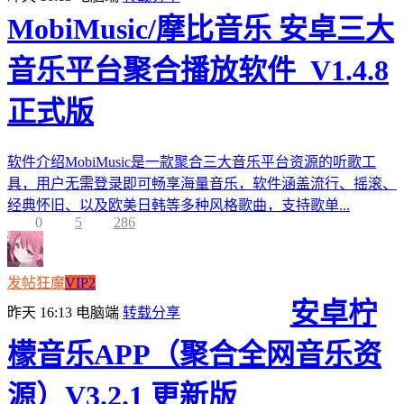
MobiMusic/摩比音乐 安卓三大
音乐平台聚合播放软件_V1.4.8
正式版
软件介绍MobiMusic是一款聚合三大音乐平台资源的听歌工
具，用户无需登录即可畅享海量音乐，软件涵盖流行、摇滚、
经典怀旧、以及欧美日韩等多种风格歌曲，支持歌单...
0
5
286
发帖狂魔
VIP2
安卓柠
昨天 16:13
电脑端
转载分享
檬音乐APP（聚合全网音乐资
源）V3.2.1 更新版