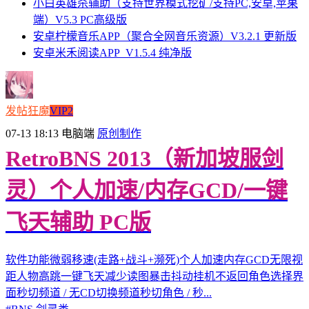
小白英雄杀辅助（支持世界模式挖矿/支持PC,安卓,苹果
端）V5.3 PC高级版
安卓柠檬音乐APP（聚合全网音乐资源）V3.2.1 更新版
安卓米禾阅读APP_V1.5.4 纯净版
发帖狂魔
VIP2
07-13 18:13
电脑端
原创制作
RetroBNS 2013（新加坡服剑
灵）个人加速/内存GCD/一键
飞天辅助 PC版
软件功能微弱移速(走路+战斗+濒死)个人加速内存GCD无限视
距人物高跳一键飞天减少读图暴击抖动挂机不返回角色选择界
面秒切频道 / 无CD切换频道秒切角色 / 秒...