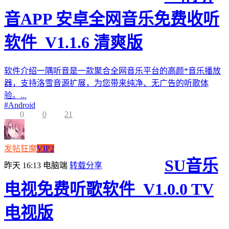
音APP 安卓全网音乐免费收听
软件_V1.1.6 清爽版
软件介绍一隅听音是一款聚合全网音乐平台的高颜*音乐播放
器，支持洛雪音源扩展，为您带来纯净、无广告的听歌体
验。...
#
Android
0
0
21
发帖狂魔
VIP2
SU音乐
昨天 16:13
电脑端
转载分享
电视免费听歌软件_V1.0.0 TV
电视版