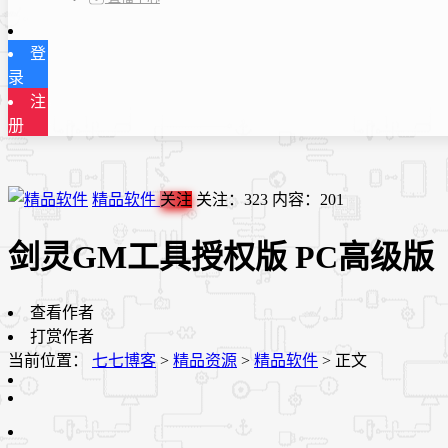
登
录
注
册
精品软件
关注
关注：
323
内容：
201
剑灵GM工具授权版 PC高级版
查看作者
打赏作者
当前位置：
七七博客
>
精品资源
>
精品软件
>
正文