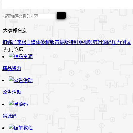
大家都在搜
扣绑
加速器
自媒体
破解版
高级版
特别版
视频
剪辑
源码
压力测试
热门论坛
精品资源
公告活动
易源码