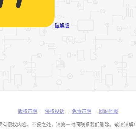
破解版
版权声明
|
侵权投诉
|
免责声明
|
网站地图
权内容、不妥之处，请第一时间联系我们删除。敬请谅解! E-mail：2