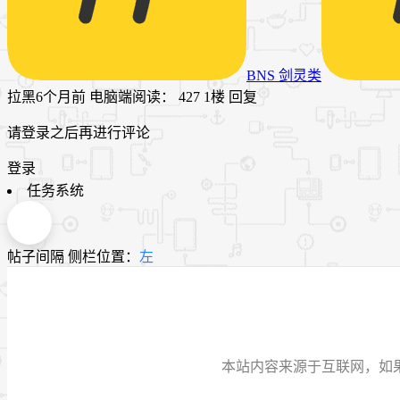
BNS 剑灵类
拉黑
6个月前
电脑端
阅读： 427
1楼
回复
请登录之后再进行评论
登录
任务系统
帖子间隔
侧栏位置：
左
本站内容来源于互联网，如果有侵