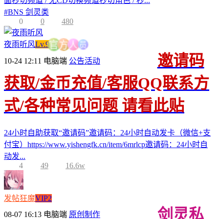
面秒切频道 / 无CD切换频道秒切角色 / 秒...
#
BNS 剑灵类
0
0
480
员
夜雨听风
Lv.9
人
方
官
邀请码
10-24 12:11
电脑端
公告活动
获取/金币充值/客服QQ联系方
式/各种常见问题 请看此贴
24小时自助获取“邀请码”邀请码：24小时自动发卡（微信+支
付宝）https://www.yishengfk.cn/item/6mrlcp邀请码：24小时自
动发...
4
49
16.6w
发帖狂魔
VIP2
剑灵私
08-07 16:13
电脑端
原创制作