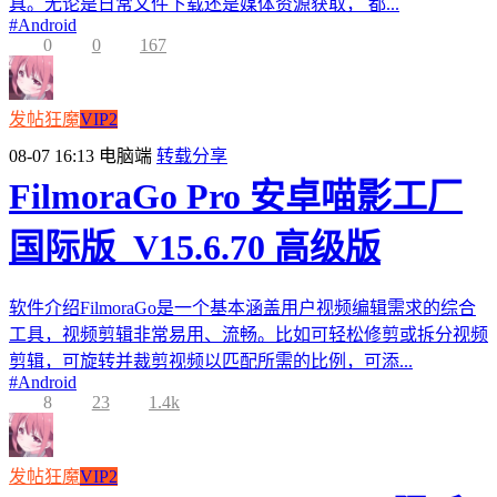
具。无论是日常文件下载还是媒体资源获取， 都...
#
Android
0
0
167
发帖狂魔
VIP2
08-07 16:13
电脑端
转载分享
FilmoraGo Pro 安卓喵影工厂
国际版_V15.6.70 高级版
软件介绍FilmoraGo是一个基本涵盖用户视频编辑需求的综合
工具，视频剪辑非常易用、流畅。比如可轻松修剪或拆分视频
剪辑，可旋转并裁剪视频以匹配所需的比例，可添...
#
Android
8
23
1.4k
发帖狂魔
VIP2