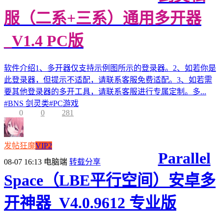
服（二系+三系）通用多开器
_V1.4 PC版
软件介绍1、多开器仅支持示例图所示的登录器。2、如若你是
此登录器，但提示不适配，请联系客服免费适配。3、如若需
要其他登录器的多开工具，请联系客服进行专属定制。多...
#
BNS 剑灵类
#
PC游戏
0
0
281
发帖狂魔
VIP2
Parallel
08-07 16:13
电脑端
转载分享
Space（LBE平行空间）安卓多
开神器_V4.0.9612 专业版