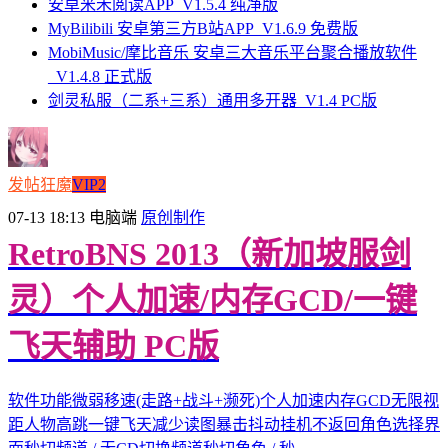
安卓米禾阅读APP_V1.5.4 纯净版
MyBilibili 安卓第三方B站APP_V1.6.9 免费版
MobiMusic/摩比音乐 安卓三大音乐平台聚合播放软件
_V1.4.8 正式版
剑灵私服（二系+三系）通用多开器_V1.4 PC版
发帖狂魔
VIP2
07-13 18:13
电脑端
原创制作
RetroBNS 2013（新加坡服剑
灵）个人加速/内存GCD/一键
飞天辅助 PC版
软件功能微弱移速(走路+战斗+濒死)个人加速内存GCD无限视
距人物高跳一键飞天减少读图暴击抖动挂机不返回角色选择界