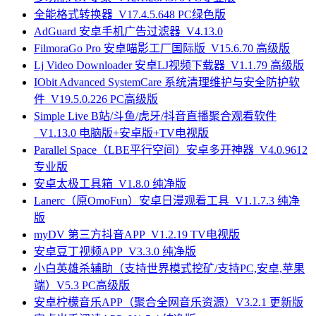
全能格式转换器_V17.4.5.648 PC绿色版
AdGuard 安卓手机广告过滤器_V4.13.0
FilmoraGo Pro 安卓喵影工厂国际版_V15.6.70 高级版
Lj Video Downloader 安卓LJ视频下载器_V1.1.79 高级版
IObit Advanced SystemCare 系统清理维护与安全防护软
件_V19.5.0.226 PC高级版
Simple Live B站/斗鱼/虎牙/抖音直播聚合观看软件
_V1.13.0 电脑版+安卓版+TV电视版
Parallel Space（LBE平行空间）安卓多开神器_V4.0.9612
专业版
安卓太极工具箱_V1.8.0 纯净版
Lanerc（原OmoFun）安卓日漫观看工具_V1.1.7.3 纯净
版
myDV 第三方抖音APP_V1.2.19 TV电视版
安卓豆丁视频APP_V3.3.0 纯净版
小白英雄杀辅助（支持世界模式挖矿/支持PC,安卓,苹果
端）V5.3 PC高级版
安卓柠檬音乐APP（聚合全网音乐资源）V3.2.1 更新版