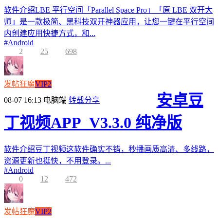
软件介绍LBE 平行空间「Parallel Space Pro」「原 LBE 双开大
师」是一款极简、黑科技双开神器应用，让您一键在平行空间
内创建应用快捷方式，和...
#
Android
2
25
698
发帖狂魔
VIP2
安卓豆
08-07 16:13
电脑端
转载分享
丁视频APP_V3.3.0 纯净版
软件介绍豆丁视频这软件确实不错，秒播画质高清、多线路，
资源更新也挺快，不用登录。...
#
Android
0
12
472
发帖狂魔
VIP2