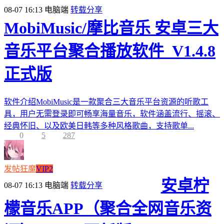
08-07 16:13
电脑端
转载分享
MobiMusic/摩比音乐 安卓三大
音乐平台聚合播放软件_V1.4.8
正式版
软件介绍MobiMusic是一款聚合三大音乐平台资源的听歌工
具，用户无需登录即可畅享海量音乐，软件涵盖流行、摇滚、
经典怀旧、以及欧美日韩等多种风格歌曲，支持歌单...
0
5
287
发帖狂魔
VIP2
安卓柠
08-07 16:13
电脑端
转载分享
檬音乐APP（聚合全网音乐资