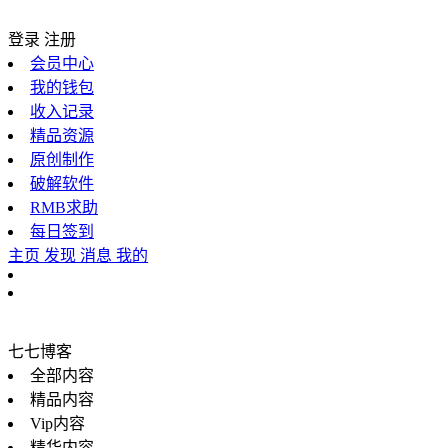
登录
注册
会员中心
我的钱包
收入记录
精品资源
原创制作
破解软件
RMB求助
每日签到
主页
发现
消息
我的
七七博客
全部内容
精品内容
Vip内容
精华内容