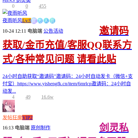
#
BNS 剑灵类
0
0
455
方
官
人
员
夜雨听风
Lv.9
邀请码
10-24 12:11
电脑端
公告活动
获取/金币充值/客服QQ联系方
式/各种常见问题 请看此贴
24小时自助获取“邀请码”邀请码：24小时自动发卡（微信+支
付宝）https://www.yishengfk.cn/item/6mrlcp邀请码：24小时自
动发...
4
49
16.6w
发帖狂魔
VIP2
剑灵私
16:13
电脑端
原创制作