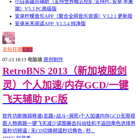
小白英雄杀辅助（支持世界模式挖矿/支持PC,安卓,苹果
端）V5.3 PC高级版
安卓柠檬音乐APP（聚合全网音乐资源）V3.2.1 更新版
安卓米禾阅读APP_V1.5.4 纯净版
发帖狂魔
VIP2
07-13 18:13
电脑端
原创制作
RetroBNS 2013（新加坡服剑
灵）个人加速/内存GCD/一键
飞天辅助 PC版
软件功能微弱移速(走路+战斗+濒死)个人加速内存GCD无限视
距人物高跳一键飞天减少读图暴击抖动挂机不返回角色选择界
面秒切频道 / 无CD切换频道秒切角色 / 秒...