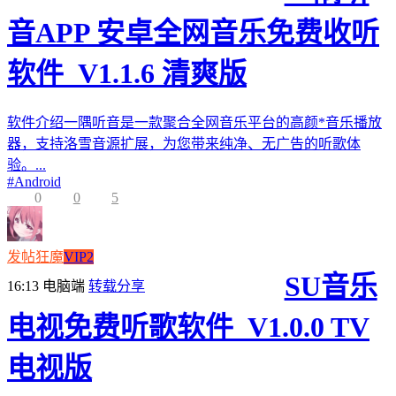
音APP 安卓全网音乐免费收听
软件_V1.1.6 清爽版
软件介绍一隅听音是一款聚合全网音乐平台的高颜*音乐播放
器，支持洛雪音源扩展，为您带来纯净、无广告的听歌体
验。...
#
Android
0
0
5
发帖狂魔
VIP2
SU音乐
16:13
电脑端
转载分享
电视免费听歌软件_V1.0.0 TV
电视版