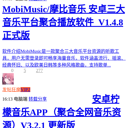
MobiMusic/摩比音乐 安卓三大
音乐平台聚合播放软件_V1.4.8
正式版
软件介绍MobiMusic是一款聚合三大音乐平台资源的听歌工
具，用户无需登录即可畅享海量音乐，软件涵盖流行、摇滚、
经典怀旧、以及欧美日韩等多种风格歌曲，支持歌单...
0
5
277
发帖狂魔
VIP2
安卓柠
16:13
电脑端
转载分享
檬音乐APP（聚合全网音乐资
源）V3.2.1 更新版