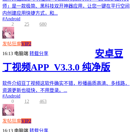
师」是一款极简、黑科技双开神器应用，让您一键在平行空间
内创建应用快捷方式，和...
#
Android
2
25
680
发帖狂魔
VIP2
安卓豆
16:13
电脑端
转载分享
丁视频APP_V3.3.0 纯净版
软件介绍豆丁视频这软件确实不错，秒播画质高清、多线路，
资源更新也挺快，不用登录。...
#
Android
0
12
463
发帖狂魔
VIP2
16:13
电脑端
转载分享