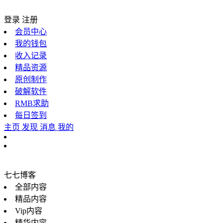
登录
注册
会员中心
我的钱包
收入记录
精品资源
原创制作
破解软件
RMB求助
每日签到
主页
发现
消息
我的
七七博客
全部内容
精品内容
Vip内容
精华内容