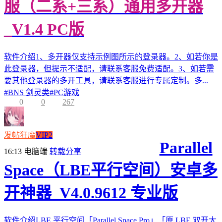
服（二系+三系）通用多开器
_V1.4 PC版
软件介绍1、多开器仅支持示例图所示的登录器。2、如若你是
此登录器，但提示不适配，请联系客服免费适配。3、如若需
要其他登录器的多开工具，请联系客服进行专属定制。多...
#
BNS 剑灵类
#
PC游戏
0
0
267
发帖狂魔
VIP2
Parallel
16:13
电脑端
转载分享
Space（LBE平行空间）安卓多
开神器_V4.0.9612 专业版
软件介绍LBE 平行空间「Parallel Space Pro」「原 LBE 双开大