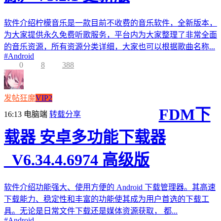
软件介绍柠檬音乐是一款目前不收费的音乐软件，全新版本，
为大家提供永久免费听歌服务，平台内为大家整理了非常全面
的音乐资源，所有资源分类详细，大家也可以根据歌曲名称...
#
Android
0
8
388
发帖狂魔
VIP2
FDM下
16:13
电脑端
转载分享
载器 安卓多功能下载器
_V6.34.4.6974 高级版
软件介绍功能强大、使用方便的 Android 下载管理器。其高速
下载能力、稳定性和丰富的功能使其成为用户首选的下载工
具。无论是日常文件下载还是媒体资源获取， 都...
#
Android