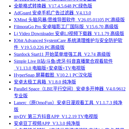
全能格式转换器_V17.4.5.648 PC绿色版
AdGuard 安卓手机广告过滤器_V4.13.0
XMind 头脑风暴/思维导图软件_V26.05.01105 PC高级版
FilmoraGo Pro 安卓喵影工厂国际版_V15.6.70 高级版
Lj Video Downloader 安卓LJ视频下载器_V1.1.79 高级版
IObit Advanced SystemCare 系统清理维护与安全防护软
件_V19.5.0.226 PC高级版
Stardock Start11 开始菜单增强工具_V2.74 高级版
Simple Live B站/斗鱼/虎牙/抖音直播聚合观看软件
_V1.13.0 电脑版+安卓版+TV电视版
HyperSnap 屏幕截图_V10.2.1 PC汉化版
安卓太极工具箱_V1.8.0 纯净版
Parallel Space（LBE平行空间）安卓多开神器_V4.0.9612
专业版
Lanerc（原OmoFun）安卓日漫观看工具_V1.1.7.3 纯净
版
myDV 第三方抖音APP_V1.2.19 TV电视版
安卓豆丁视频APP_V3.3.0 纯净版