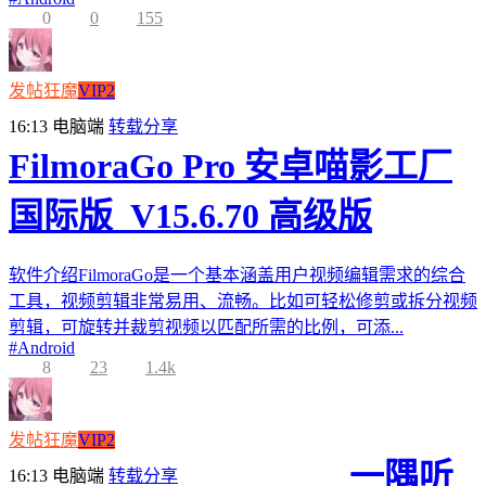
0
0
155
发帖狂魔
VIP2
16:13
电脑端
转载分享
FilmoraGo Pro 安卓喵影工厂
国际版_V15.6.70 高级版
软件介绍FilmoraGo是一个基本涵盖用户视频编辑需求的综合
工具，视频剪辑非常易用、流畅。比如可轻松修剪或拆分视频
剪辑，可旋转并裁剪视频以匹配所需的比例，可添...
#
Android
8
23
1.4k
发帖狂魔
VIP2
一隅听
16:13
电脑端
转载分享