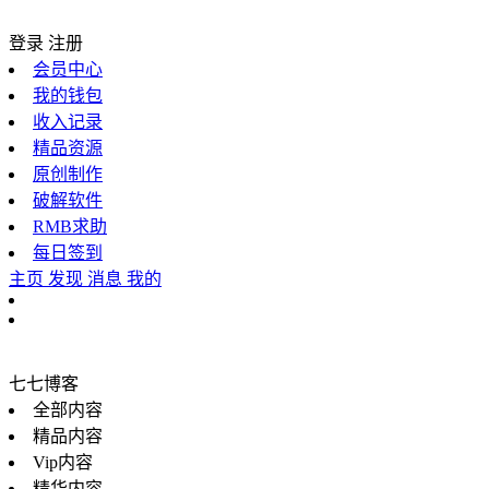
登录
注册
会员中心
我的钱包
收入记录
精品资源
原创制作
破解软件
RMB求助
每日签到
主页
发现
消息
我的
七七博客
全部内容
精品内容
Vip内容
精华内容