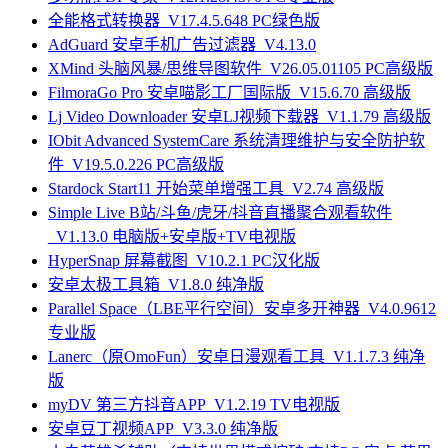
全能格式转换器_V17.4.5.648 PC绿色版
AdGuard 安卓手机广告过滤器_V4.13.0
XMind 头脑风暴/思维导图软件_V26.05.01105 PC高级版
FilmoraGo Pro 安卓喵影工厂国际版_V15.6.70 高级版
Lj Video Downloader 安卓LJ视频下载器_V1.1.79 高级版
IObit Advanced SystemCare 系统清理维护与安全防护软
件_V19.5.0.226 PC高级版
Stardock Start11 开始菜单增强工具_V2.74 高级版
Simple Live B站/斗鱼/虎牙/抖音直播聚合观看软件
_V1.13.0 电脑版+安卓版+TV电视版
HyperSnap 屏幕截图_V10.2.1 PC汉化版
安卓太极工具箱_V1.8.0 纯净版
Parallel Space（LBE平行空间）安卓多开神器_V4.0.9612
专业版
Lanerc（原OmoFun）安卓日漫观看工具_V1.1.7.3 纯净
版
myDV 第三方抖音APP_V1.2.19 TV电视版
安卓豆丁视频APP_V3.3.0 纯净版