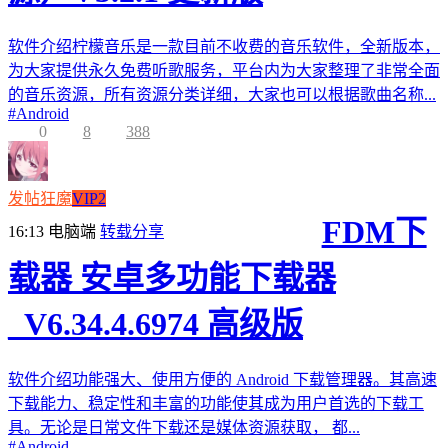
软件介绍柠檬音乐是一款目前不收费的音乐软件，全新版本，
为大家提供永久免费听歌服务，平台内为大家整理了非常全面
的音乐资源，所有资源分类详细，大家也可以根据歌曲名称...
#
Android
0
8
388
发帖狂魔
VIP2
FDM下
16:13
电脑端
转载分享
载器 安卓多功能下载器
_V6.34.4.6974 高级版
软件介绍功能强大、使用方便的 Android 下载管理器。其高速
下载能力、稳定性和丰富的功能使其成为用户首选的下载工
具。无论是日常文件下载还是媒体资源获取， 都...
#
Android