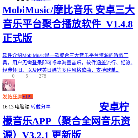
MobiMusic/摩比音乐 安卓三大
音乐平台聚合播放软件_V1.4.8
正式版
软件介绍MobiMusic是一款聚合三大音乐平台资源的听歌工
具，用户无需登录即可畅享海量音乐，软件涵盖流行、摇滚、
经典怀旧、以及欧美日韩等多种风格歌曲，支持歌单...
0
5
278
发帖狂魔
VIP2
安卓柠
16:13
电脑端
转载分享
檬音乐APP（聚合全网音乐资
源）V3.2.1 更新版