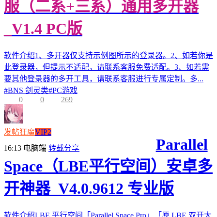
服（二系+三系）通用多开器
_V1.4 PC版
软件介绍1、多开器仅支持示例图所示的登录器。2、如若你是
此登录器，但提示不适配，请联系客服免费适配。3、如若需
要其他登录器的多开工具，请联系客服进行专属定制。多...
#
BNS 剑灵类
#
PC游戏
0
0
269
发帖狂魔
VIP2
Parallel
16:13
电脑端
转载分享
Space（LBE平行空间）安卓多
开神器_V4.0.9612 专业版
软件介绍LBE 平行空间「Parallel Space Pro」「原 LBE 双开大