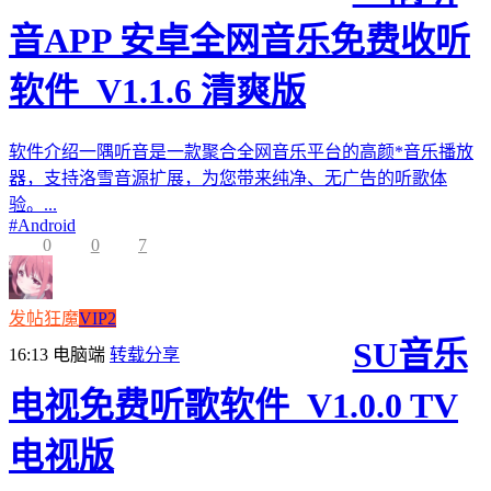
音APP 安卓全网音乐免费收听
软件_V1.1.6 清爽版
软件介绍一隅听音是一款聚合全网音乐平台的高颜*音乐播放
器，支持洛雪音源扩展，为您带来纯净、无广告的听歌体
验。...
#
Android
0
0
7
发帖狂魔
VIP2
SU音乐
16:13
电脑端
转载分享
电视免费听歌软件_V1.0.0 TV
电视版