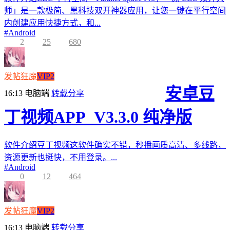
师」是一款极简、黑科技双开神器应用，让您一键在平行空间
内创建应用快捷方式，和...
#
Android
2
25
680
发帖狂魔
VIP2
安卓豆
16:13
电脑端
转载分享
丁视频APP_V3.3.0 纯净版
软件介绍豆丁视频这软件确实不错，秒播画质高清、多线路，
资源更新也挺快，不用登录。...
#
Android
0
12
464
发帖狂魔
VIP2
16:13
电脑端
转载分享