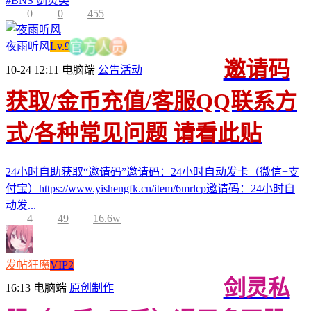
#
BNS 剑灵类
0
0
455
夜雨听风
Lv.9
员
人
官
方
邀请码
10-24 12:11
电脑端
公告活动
获取/金币充值/客服QQ联系方
式/各种常见问题 请看此贴
24小时自助获取“邀请码”邀请码：24小时自动发卡（微信+支
付宝）https://www.yishengfk.cn/item/6mrlcp邀请码：24小时自
动发...
4
49
16.6w
发帖狂魔
VIP2
剑灵私
16:13
电脑端
原创制作