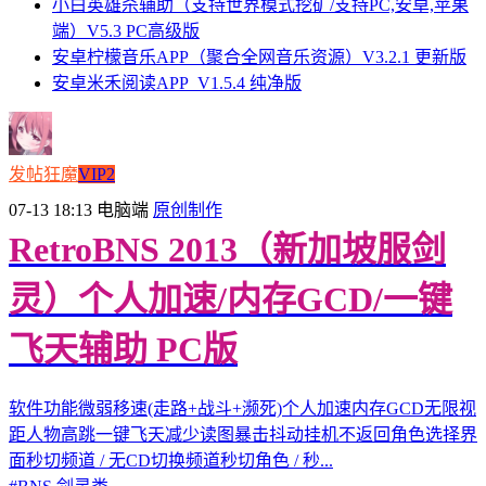
小白英雄杀辅助（支持世界模式挖矿/支持PC,安卓,苹果
端）V5.3 PC高级版
安卓柠檬音乐APP（聚合全网音乐资源）V3.2.1 更新版
安卓米禾阅读APP_V1.5.4 纯净版
发帖狂魔
VIP2
07-13 18:13
电脑端
原创制作
RetroBNS 2013（新加坡服剑
灵）个人加速/内存GCD/一键
飞天辅助 PC版
软件功能微弱移速(走路+战斗+濒死)个人加速内存GCD无限视
距人物高跳一键飞天减少读图暴击抖动挂机不返回角色选择界
面秒切频道 / 无CD切换频道秒切角色 / 秒...