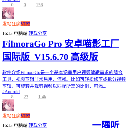
0
0
156
发帖狂魔
VIP2
16:13
电脑端
转载分享
FilmoraGo Pro 安卓喵影工厂
国际版_V15.6.70 高级版
软件介绍FilmoraGo是一个基本涵盖用户视频编辑需求的综合
工具，视频剪辑非常易用、流畅。比如可轻松修剪或拆分视频
剪辑，可旋转并裁剪视频以匹配所需的比例，可添...
#
Android
8
23
1.4k
发帖狂魔
VIP2
一隅听
16:13
电脑端
转载分享