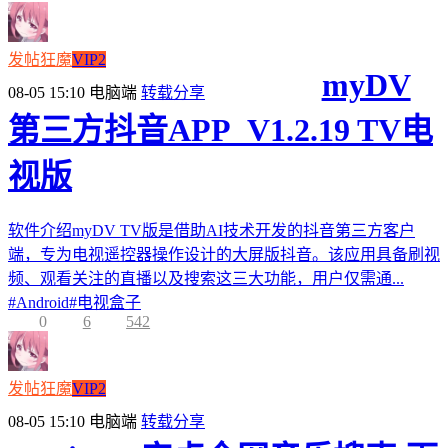
发帖狂魔
VIP2
myDV
08-05 15:10
电脑端
转载分享
第三方抖音APP_V1.2.19 TV电
视版
软件介绍myDV TV版是借助AI技术开发的抖音第三方客户
端，专为电视遥控器操作设计的大屏版抖音。该应用具备刷视
频、观看关注的直播以及搜索这三大功能，用户仅需通...
#
Android
#
电视盒子
0
6
542
发帖狂魔
VIP2
08-05 15:10
电脑端
转载分享