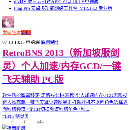
myDV 第三方抖音APP_V1.2.19 TV电视版
Fing Pro 安卓多功能网络工具包_V12.13.2 专业版
发帖狂魔
VIP2
07-13 18:13
电脑端
原创制作
RetroBNS 2013（新加坡服剑
灵）个人加速/内存GCD/一键
飞天辅助 PC版
软件功能微弱移速(走路+战斗+濒死)个人加速内存GCD无限视
距人物高跳一键飞天减少读图暴击抖动挂机不返回角色选择界
面秒切频道 / 无CD切换频道秒切角色 / 秒...
#
BNS 剑灵类
0
0
444