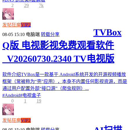
2
29
7k
发帖狂魔
VIP2
TVBox
08-05 15:10
电脑端
转载分享
Q版 电视影视免费观看软件
_V20260730.2340 TV电视版
软件介绍TVBox是一款基于 Android系统开发的开源视频播放
框架（常被称为“壳”应用），本身不内置任何影视资源，而是
通过用户配置外部“接口源”（爬虫规则）...
#
Android
#
电视盒子
0
1
19
发帖狂魔
VIP2
08-05 15:10
电脑端
转载分享