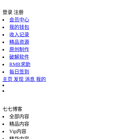
登录
注册
会员中心
我的钱包
收入记录
精品资源
原创制作
破解软件
RMB求助
每日签到
主页
发现
消息
我的
七七博客
全部内容
精品内容
Vip内容
精华内容