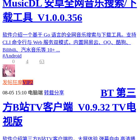
MusicDL 安卓全网音乐搜索/下
载工具_V1.0.0.356
软件介绍一个基于 Go 语言的全网音乐搜索与下载工具。支持
CLI 命令行与 Web 服务双模式，内置网易云、QQ、酷狗、
Bilibili、汽水音乐等 10+ ...
#
Android
0
4
63
发帖狂魔
VIP2
BT 第三
08-05 15:10
电脑端
转载分享
方B站TV客户端_V0.9.32 TV电
视版
软件介绍第三方B站TV客户端的，大屏体验,弹幕自由,高清播