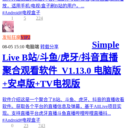
放，适用手机/电视/盒子刷B站的用户。...
#
Android
#
电视盒子
1
5
224
发帖狂魔
VIP2
Simple
08-05 15:10
电脑端
转载分享
Live B站/斗鱼/虎牙/抖音直播
聚合观看软件_V1.13.0 电脑版
+安卓版+TV电视版
软件介绍这是一个聚合了B站、斗鱼、虎牙、抖音的直播收看
软件。获取各个平台的直播信息及弹幕，基于AllLive项目实
现。支持直播平台虎牙直播斗鱼直播哔哩哔哩直播抖...
#
Android
#
电视盒子
0
23
743