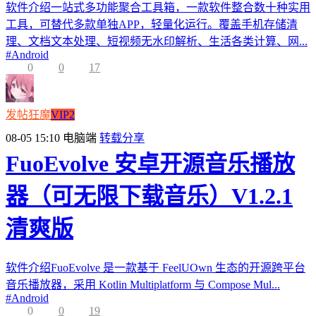
软件介绍一站式多功能聚合工具箱，一款软件整合数十种实用
工具，可替代多款单独APP，轻量化运行。覆盖手机存储清
理、文档文本处理、短视频无水印解析、生活各类计算、网...
#
Android
0
0
17
发帖狂魔
VIP2
08-05 15:10
电脑端
转载分享
FuoEvolve 安卓开源音乐播放
器（可无限下载音乐）V1.2.1
清爽版
软件介绍FuoEvolve 是一款基于 FeelUOwn 生态的开源跨平台
音乐播放器，采用 Kotlin Multiplatform 与 Compose Mul...
#
Android
0
0
19