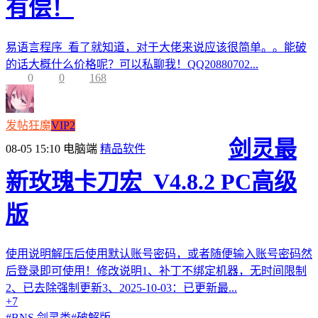
有偿！
易语言程序 看了就知道，对于大佬来说应该很简单。。能破
的话大概什么价格呢？可以私聊我！QQ20880702...
0
0
168
发帖狂魔
VIP2
剑灵最
08-05 15:10
电脑端
精品软件
新玫瑰卡刀宏_V4.8.2 PC高级
版
使用说明解压后使用默认账号密码，或者随便输入账号密码然
后登录即可使用！修改说明1、补丁不绑定机器，无时间限制
2、已去除强制更新3、2025-10-03：已更新最...
+7
#
BNS 剑灵类
#
破解版