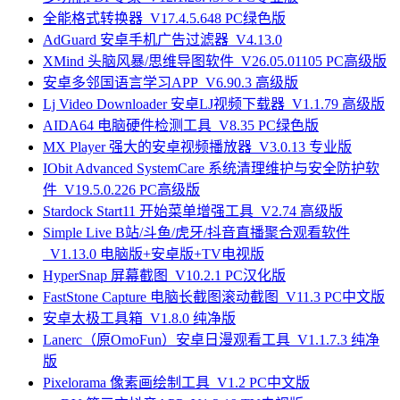
全能格式转换器_V17.4.5.648 PC绿色版
AdGuard 安卓手机广告过滤器_V4.13.0
XMind 头脑风暴/思维导图软件_V26.05.01105 PC高级版
安卓多邻国语言学习APP_V6.90.3 高级版
Lj Video Downloader 安卓LJ视频下载器_V1.1.79 高级版
AIDA64 电脑硬件检测工具_V8.35 PC绿色版
MX Player 强大的安卓视频播放器_V3.0.13 专业版
IObit Advanced SystemCare 系统清理维护与安全防护软
件_V19.5.0.226 PC高级版
Stardock Start11 开始菜单增强工具_V2.74 高级版
Simple Live B站/斗鱼/虎牙/抖音直播聚合观看软件
_V1.13.0 电脑版+安卓版+TV电视版
HyperSnap 屏幕截图_V10.2.1 PC汉化版
FastStone Capture 电脑长截图滚动截图_V11.3 PC中文版
安卓太极工具箱_V1.8.0 纯净版
Lanerc（原OmoFun）安卓日漫观看工具_V1.1.7.3 纯净
版
Pixelorama 像素画绘制工具_V1.2 PC中文版