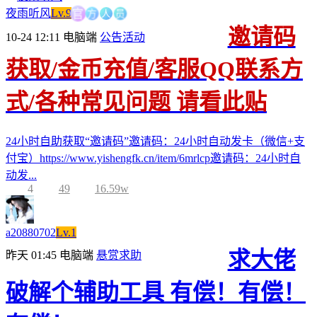
方
人
官
员
夜雨听风
Lv.9
邀请码
10-24 12:11
电脑端
公告活动
获取/金币充值/客服QQ联系方
式/各种常见问题 请看此贴
24小时自助获取“邀请码”邀请码：24小时自动发卡（微信+支
付宝）https://www.yishengfk.cn/item/6mrlcp邀请码：24小时自
动发...
4
49
16.59w
a20880702
Lv.1
求大佬
昨天 01:45
电脑端
悬赏求助
破解个辅助工具 有偿！有偿！