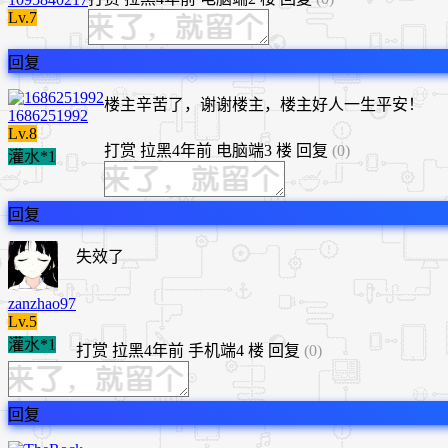
Lv.7
回复
楼主辛苦了，谢谢楼主，楼主好人一生平安！
1686251992
Lv.8
打赏
拉黑
4年前
电脑端
3 楼
回复
(0)
灌水*1
回复
失效了
zanzhao97
Lv.5
灌水*1
打赏
拉黑
4年前
手机端
4 楼
回复
(0)
回复