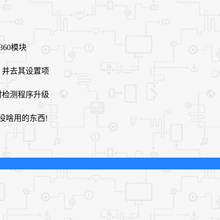
和360模块
，并去其设置项
时检测程序升级
等没啥用的东西!