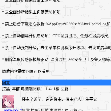
* 去全面诊断结果安全上网环境项
* 去全面诊断结果主页健康防护项
* 禁止后台下载恶心数据 %AppDtata%\360safe\LiveUpdateLog
* 禁止自动创建开机启动项：CPU温度监控、任务栏温度标尺
* 禁止自动强制升级，去主菜单检测程序升级项、去设置启动
* 删除温度传感器模块驱动, 温度监控, 360安全卫士及鲁大师
隐藏内容需要回复可以看见
回复
拉黑
1年前
电脑端
阅读： 1.4k
1楼
回复
楼主辛苦了，谢谢楼主，楼主好人一生平安！
打赏
拉黑
4年前
电脑端
2 楼
回复
(0)
1095840217