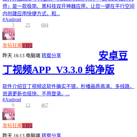
师」是一款极简、黑科技双开神器应用，让您一键在平行空间
内创建应用快捷方式，和...
#
Android
2
25
684
发帖狂魔
VIP2
安卓豆
昨天 16:13
电脑端
转载分享
丁视频APP_V3.3.0 纯净版
软件介绍豆丁视频这软件确实不错，秒播画质高清、多线路，
资源更新也挺快，不用登录。...
#
Android
0
12
467
发帖狂魔
VIP2
昨天 16:13
电脑端
转载分享