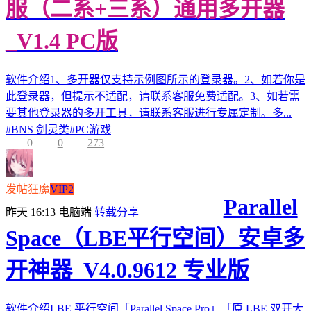
服（二系+三系）通用多开器
_V1.4 PC版
软件介绍1、多开器仅支持示例图所示的登录器。2、如若你是
此登录器，但提示不适配，请联系客服免费适配。3、如若需
要其他登录器的多开工具，请联系客服进行专属定制。多...
#
BNS 剑灵类
#
PC游戏
0
0
273
发帖狂魔
VIP2
Parallel
昨天 16:13
电脑端
转载分享
Space（LBE平行空间）安卓多
开神器_V4.0.9612 专业版
软件介绍LBE 平行空间「Parallel Space Pro」「原 LBE 双开大