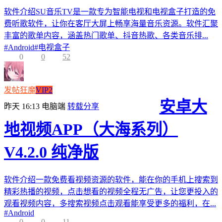
软件介绍SU音乐TV是一款专为智能电视和电视盒子打造的免
费听歌软件，让你在客厅大屏上畅享海量音乐资源。软件汇聚
丰富的歌单内容，涵盖热门歌单、抖音热歌、各类音乐排...
#
Android
#
电视盒子
0
0
52
发帖狂魔
VIP2
安卓大
昨天 16:13
电脑端
转载分享
地视频APP（大海系列）
V4.2.0 纯净版
软件介绍一款免费看视频资源的软件，能在你的手机上搜索到
精彩热播的视频，点击想看的视频全程无广告，让您更投入的
观看视频内容，多搜索视频点击观看能享受更多的福利，在...
#
Android
0
0
11