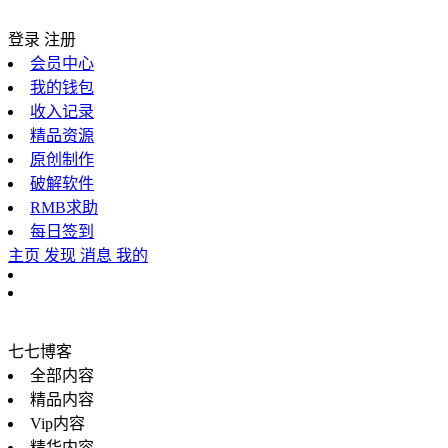
登录
注册
会员中心
我的钱包
收入记录
精品资源
原创制作
破解软件
RMB求助
每日签到
主页
发现
消息
我的
七七博客
全部内容
精品内容
Vip内容
精华内容