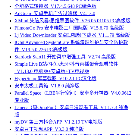
全能格式转换器_V17.4.5.648 PC绿色版
AdGuard 安卓手机广告过滤器_V4.13.0
XMind 头脑风暴/思维导图软件_V26.05.01105 PC高级版
FilmoraGo Pro 安卓喵影工厂国际版_V15.6.70 高级版
Lj Video Downloader 安卓LJ视频下载器_V1.1.79 高级版
IObit Advanced SystemCare 系统清理维护与安全防护软
件_V19.5.0.226 PC高级版
Stardock Start11 开始菜单增强工具_V2.74 高级版
Simple Live B站/斗鱼/虎牙/抖音直播聚合观看软件
_V1.13.0 电脑版+安卓版+TV电视版
HyperSnap 屏幕截图_V10.2.1 PC汉化版
安卓太极工具箱_V1.8.0 纯净版
Parallel Space（LBE平行空间）安卓多开神器_V4.0.9612
专业版
Lanerc（原OmoFun）安卓日漫观看工具_V1.1.7.3 纯净
版
myDV 第三方抖音APP_V1.2.19 TV电视版
安卓豆丁视频APP_V3.3.0 纯净版