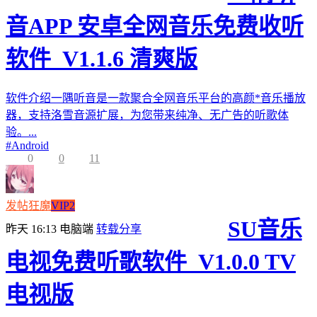
音APP 安卓全网音乐免费收听
软件_V1.1.6 清爽版
软件介绍一隅听音是一款聚合全网音乐平台的高颜*音乐播放
器，支持洛雪音源扩展，为您带来纯净、无广告的听歌体
验。...
#
Android
0
0
11
发帖狂魔
VIP2
SU音乐
昨天 16:13
电脑端
转载分享
电视免费听歌软件_V1.0.0 TV
电视版