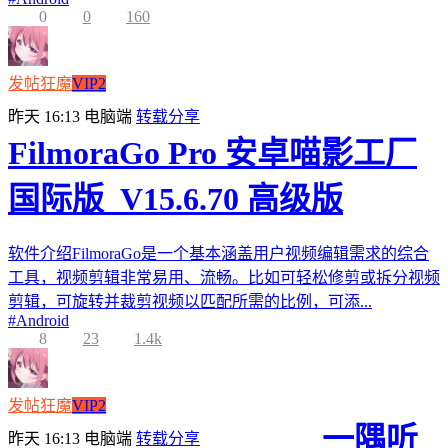
0
0
160
发帖狂魔
VIP2
昨天 16:13
电脑端
转载分享
FilmoraGo Pro 安卓喵影工厂
国际版_V15.6.70 高级版
软件介绍FilmoraGo是一个基本涵盖用户视频编辑需求的综合
工具，视频剪辑非常易用、流畅。比如可轻松修剪或拆分视频
剪辑，可旋转并裁剪视频以匹配所需的比例，可添...
#
Android
8
23
1.4k
发帖狂魔
VIP2
一隅听
昨天 16:13
电脑端
转载分享