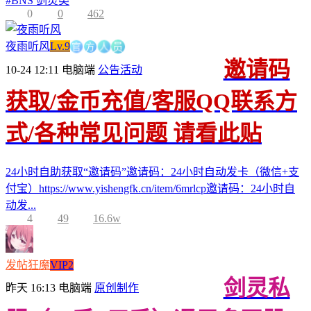
#
BNS 剑灵类
0
0
462
官
方
人
夜雨听风
Lv.9
员
邀请码
10-24 12:11
电脑端
公告活动
获取/金币充值/客服QQ联系方
式/各种常见问题 请看此贴
24小时自助获取“邀请码”邀请码：24小时自动发卡（微信+支
付宝）https://www.yishengfk.cn/item/6mrlcp邀请码：24小时自
动发...
4
49
16.6w
发帖狂魔
VIP2
剑灵私
昨天 16:13
电脑端
原创制作