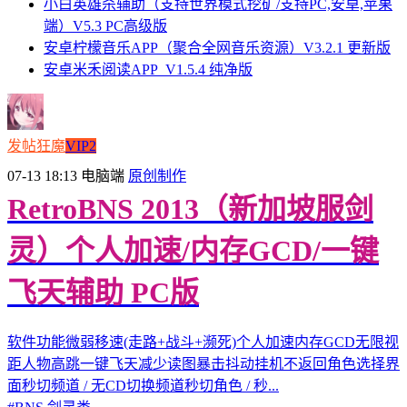
小白英雄杀辅助（支持世界模式挖矿/支持PC,安卓,苹果
端）V5.3 PC高级版
安卓柠檬音乐APP（聚合全网音乐资源）V3.2.1 更新版
安卓米禾阅读APP_V1.5.4 纯净版
发帖狂魔
VIP2
07-13 18:13
电脑端
原创制作
RetroBNS 2013（新加坡服剑
灵）个人加速/内存GCD/一键
飞天辅助 PC版
软件功能微弱移速(走路+战斗+濒死)个人加速内存GCD无限视
距人物高跳一键飞天减少读图暴击抖动挂机不返回角色选择界
面秒切频道 / 无CD切换频道秒切角色 / 秒...