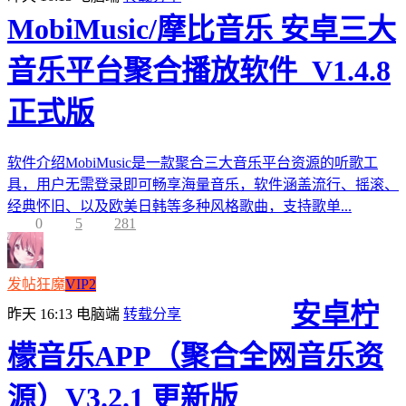
MobiMusic/摩比音乐 安卓三大
音乐平台聚合播放软件_V1.4.8
正式版
软件介绍MobiMusic是一款聚合三大音乐平台资源的听歌工
具，用户无需登录即可畅享海量音乐，软件涵盖流行、摇滚、
经典怀旧、以及欧美日韩等多种风格歌曲，支持歌单...
0
5
281
发帖狂魔
VIP2
安卓柠
昨天 16:13
电脑端
转载分享
檬音乐APP（聚合全网音乐资
源）V3.2.1 更新版