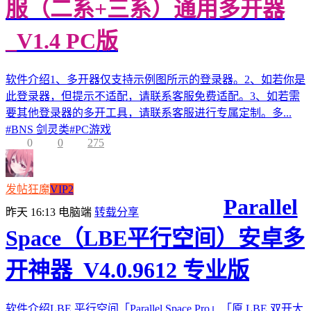
服（二系+三系）通用多开器
_V1.4 PC版
软件介绍1、多开器仅支持示例图所示的登录器。2、如若你是
此登录器，但提示不适配，请联系客服免费适配。3、如若需
要其他登录器的多开工具，请联系客服进行专属定制。多...
#
BNS 剑灵类
#
PC游戏
0
0
275
发帖狂魔
VIP2
Parallel
昨天 16:13
电脑端
转载分享
Space（LBE平行空间）安卓多
开神器_V4.0.9612 专业版
软件介绍LBE 平行空间「Parallel Space Pro」「原 LBE 双开大