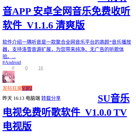
音APP 安卓全网音乐免费收听
软件_V1.1.6 清爽版
软件介绍一隅听音是一款聚合全网音乐平台的高颜*音乐播放
器，支持洛雪音源扩展，为您带来纯净、无广告的听歌体
验。...
#
Android
0
0
16
发帖狂魔
VIP2
SU音乐
昨天 16:13
电脑端
转载分享
电视免费听歌软件_V1.0.0 TV
电视版