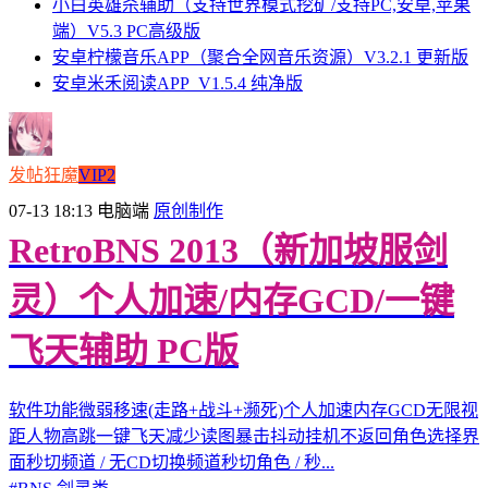
小白英雄杀辅助（支持世界模式挖矿/支持PC,安卓,苹果
端）V5.3 PC高级版
安卓柠檬音乐APP（聚合全网音乐资源）V3.2.1 更新版
安卓米禾阅读APP_V1.5.4 纯净版
发帖狂魔
VIP2
07-13 18:13
电脑端
原创制作
RetroBNS 2013（新加坡服剑
灵）个人加速/内存GCD/一键
飞天辅助 PC版
软件功能微弱移速(走路+战斗+濒死)个人加速内存GCD无限视
距人物高跳一键飞天减少读图暴击抖动挂机不返回角色选择界
面秒切频道 / 无CD切换频道秒切角色 / 秒...