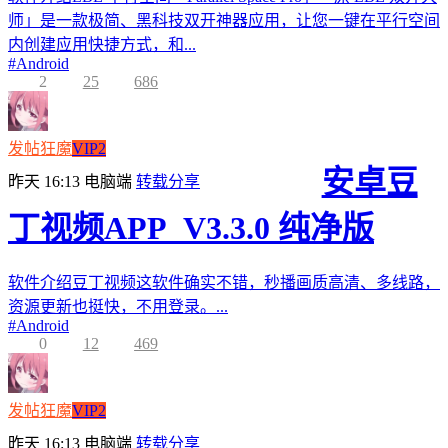
师」是一款极简、黑科技双开神器应用，让您一键在平行空间
内创建应用快捷方式，和...
#
Android
2
25
686
发帖狂魔
VIP2
安卓豆
昨天 16:13
电脑端
转载分享
丁视频APP_V3.3.0 纯净版
软件介绍豆丁视频这软件确实不错，秒播画质高清、多线路，
资源更新也挺快，不用登录。...
#
Android
0
12
469
发帖狂魔
VIP2
昨天 16:13
电脑端
转载分享