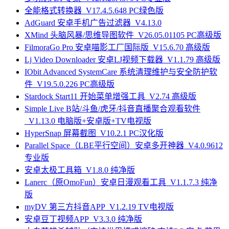
全能格式转换器_V17.4.5.648 PC绿色版
AdGuard 安卓手机广告过滤器_V4.13.0
XMind 头脑风暴/思维导图软件_V26.05.01105 PC高级版
FilmoraGo Pro 安卓喵影工厂国际版_V15.6.70 高级版
Lj Video Downloader 安卓LJ视频下载器_V1.1.79 高级版
IObit Advanced SystemCare 系统清理维护与安全防护软
件_V19.5.0.226 PC高级版
Stardock Start11 开始菜单增强工具_V2.74 高级版
Simple Live B站/斗鱼/虎牙/抖音直播聚合观看软件
_V1.13.0 电脑版+安卓版+TV电视版
HyperSnap 屏幕截图_V10.2.1 PC汉化版
Parallel Space（LBE平行空间）安卓多开神器_V4.0.9612
专业版
安卓太极工具箱_V1.8.0 纯净版
Lanerc（原OmoFun）安卓日漫观看工具_V1.1.7.3 纯净
版
myDV 第三方抖音APP_V1.2.19 TV电视版
安卓豆丁视频APP_V3.3.0 纯净版