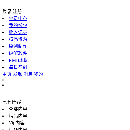
登录
注册
会员中心
我的钱包
收入记录
精品资源
原创制作
破解软件
RMB求助
每日签到
主页
发现
消息
我的
七七博客
全部内容
精品内容
Vip内容
精华内容