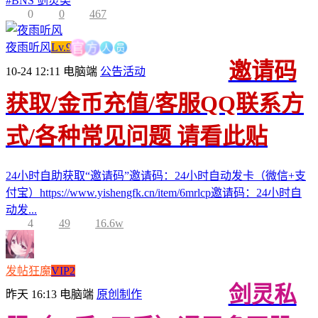
#
BNS 剑灵类
0
0
467
人
方
员
夜雨听风
Lv.9
官
邀请码
10-24 12:11
电脑端
公告活动
获取/金币充值/客服QQ联系方
式/各种常见问题 请看此贴
24小时自助获取“邀请码”邀请码：24小时自动发卡（微信+支
付宝）https://www.yishengfk.cn/item/6mrlcp邀请码：24小时自
动发...
4
49
16.6w
发帖狂魔
VIP2
剑灵私
昨天 16:13
电脑端
原创制作