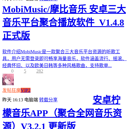
MobiMusic/摩比音乐 安卓三大
音乐平台聚合播放软件_V1.4.8
正式版
软件介绍MobiMusic是一款聚合三大音乐平台资源的听歌工
具，用户无需登录即可畅享海量音乐，软件涵盖流行、摇滚、
经典怀旧、以及欧美日韩等多种风格歌曲，支持歌单...
0
5
282
发帖狂魔
VIP2
安卓柠
昨天 16:13
电脑端
转载分享
檬音乐APP（聚合全网音乐资
源）V3.2.1 更新版