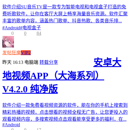
软件介绍SU音乐TV是一款专为智能电视和电视盒子打造的免
费听歌软件，让你在客厅大屏上畅享海量音乐资源。软件汇聚
丰富的歌单内容，涵盖热门歌单、抖音热歌、各类音乐排...
#
Android
#
电视盒子
0
0
84
发帖狂魔
VIP2
安卓大
昨天 16:13
电脑端
转载分享
地视频APP（大海系列）
V4.2.0 纯净版
软件介绍一款免费看视频资源的软件，能在你的手机上搜索到
精彩热播的视频，点击想看的视频全程无广告，让您更投入的
观看视频内容，多搜索视频点击观看能享受更多的福利，在...
#
Android
0
0
17