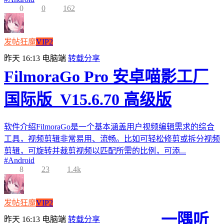
0
0
162
发帖狂魔
VIP2
昨天 16:13
电脑端
转载分享
FilmoraGo Pro 安卓喵影工厂
国际版_V15.6.70 高级版
软件介绍FilmoraGo是一个基本涵盖用户视频编辑需求的综合
工具，视频剪辑非常易用、流畅。比如可轻松修剪或拆分视频
剪辑，可旋转并裁剪视频以匹配所需的比例，可添...
#
Android
8
23
1.4k
发帖狂魔
VIP2
一隅听
昨天 16:13
电脑端
转载分享