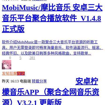
MobiMusic/摩比音乐 安卓三大
音乐平台聚合播放软件_V1.4.8
正式版
软件介绍MobiMusic是一款聚合三大音乐平台资源的听歌工
具，用户无需登录即可畅享海量音乐，软件涵盖流行、摇滚、
经典怀旧、以及欧美日韩等多种风格歌曲，支持歌单...
0
5
281
发帖狂魔
VIP2
安卓柠
昨天 16:13
电脑端
转载分享
檬音乐APP（聚合全网音乐资
源）V3.2.1 更新版