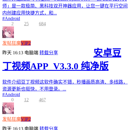
师」是一款极简、黑科技双开神器应用，让您一键在平行空间
内创建应用快捷方式，和...
#
Android
2
25
684
发帖狂魔
VIP2
安卓豆
昨天 16:13
电脑端
转载分享
丁视频APP_V3.3.0 纯净版
软件介绍豆丁视频这软件确实不错，秒播画质高清、多线路，
资源更新也挺快，不用登录。...
#
Android
0
12
467
发帖狂魔
VIP2
昨天 16:13
电脑端
转载分享