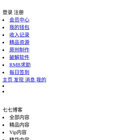
登录
注册
会员中心
我的钱包
收入记录
精品资源
原创制作
破解软件
RMB求助
每日签到
主页
发现
消息
我的
七七博客
全部内容
精品内容
Vip内容
精华内容