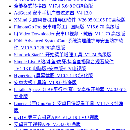
全能格式转换器_V17.4.5.648 PC绿色版
AdGuard 安卓手机广告过滤器_V4.13.0
XMind 头脑风暴/思维导图软件_V26.05.01105 PC高级版
FilmoraGo Pro 安卓喵影工厂国际版_V15.6.70 高级版
Lj Video Downloader 安卓LJ视频下载器_V1.1.79 高级版
IObit Advanced SystemCare 系统清理维护与安全防护软
件_V19.5.0.226 PC高级版
Stardock Start11 开始菜单增强工具_V2.74 高级版
Simple Live B站/斗鱼/虎牙/抖音直播聚合观看软件
_V1.13.0 电脑版+安卓版+TV电视版
HyperSnap 屏幕截图_V10.2.1 PC汉化版
安卓太极工具箱_V1.8.0 纯净版
Parallel Space（LBE平行空间）安卓多开神器_V4.0.9612
专业版
Lanerc（原OmoFun）安卓日漫观看工具_V1.1.7.3 纯净
版
myDV 第三方抖音APP_V1.2.19 TV电视版
安卓豆丁视频APP_V3.3.0 纯净版