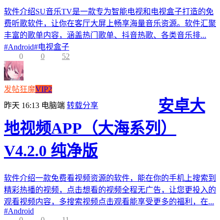
软件介绍SU音乐TV是一款专为智能电视和电视盒子打造的免
费听歌软件，让你在客厅大屏上畅享海量音乐资源。软件汇聚
丰富的歌单内容，涵盖热门歌单、抖音热歌、各类音乐排...
#
Android
#
电视盒子
0
0
52
发帖狂魔
VIP2
安卓大
昨天 16:13
电脑端
转载分享
地视频APP（大海系列）
V4.2.0 纯净版
软件介绍一款免费看视频资源的软件，能在你的手机上搜索到
精彩热播的视频，点击想看的视频全程无广告，让您更投入的
观看视频内容，多搜索视频点击观看能享受更多的福利，在...
#
Android
0
0
11