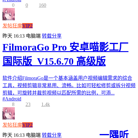
0
0
160
发帖狂魔
VIP2
昨天 16:13
电脑端
转载分享
FilmoraGo Pro 安卓喵影工厂
国际版_V15.6.70 高级版
软件介绍FilmoraGo是一个基本涵盖用户视频编辑需求的综合
工具，视频剪辑非常易用、流畅。比如可轻松修剪或拆分视频
剪辑，可旋转并裁剪视频以匹配所需的比例，可添...
#
Android
8
23
1.4k
发帖狂魔
VIP2
一隅听
昨天 16:13
电脑端
转载分享