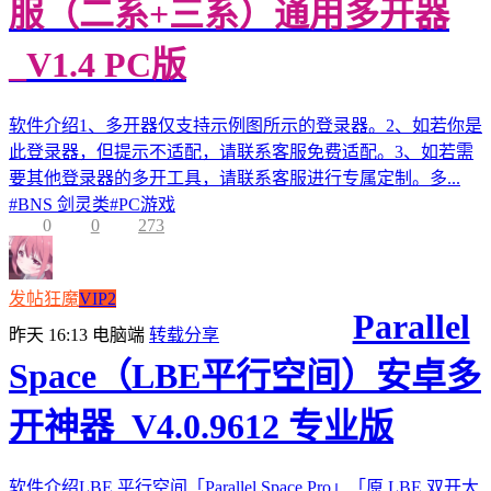
服（二系+三系）通用多开器
_V1.4 PC版
软件介绍1、多开器仅支持示例图所示的登录器。2、如若你是
此登录器，但提示不适配，请联系客服免费适配。3、如若需
要其他登录器的多开工具，请联系客服进行专属定制。多...
#
BNS 剑灵类
#
PC游戏
0
0
273
发帖狂魔
VIP2
Parallel
昨天 16:13
电脑端
转载分享
Space（LBE平行空间）安卓多
开神器_V4.0.9612 专业版
软件介绍LBE 平行空间「Parallel Space Pro」「原 LBE 双开大