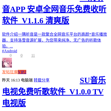
音APP 安卓全网音乐免费收听
软件_V1.1.6 清爽版
软件介绍一隅听音是一款聚合全网音乐平台的高颜*音乐播放
器，支持洛雪音源扩展，为您带来纯净、无广告的听歌体
验。...
#
Android
0
0
11
发帖狂魔
VIP2
SU音乐
昨天 16:13
电脑端
转载分享
电视免费听歌软件_V1.0.0 TV
电视版