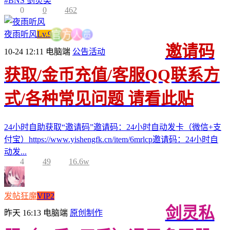
#
BNS 剑灵类
0
0
462
员
夜雨听风
Lv.9
人
方
官
邀请码
10-24 12:11
电脑端
公告活动
获取/金币充值/客服QQ联系方
式/各种常见问题 请看此贴
24小时自助获取“邀请码”邀请码：24小时自动发卡（微信+支
付宝）https://www.yishengfk.cn/item/6mrlcp邀请码：24小时自
动发...
4
49
16.6w
发帖狂魔
VIP2
剑灵私
昨天 16:13
电脑端
原创制作