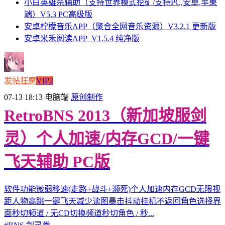
小白英雄杀辅助（支持世界模式挖矿/支持PC,安卓,苹果
端）V5.3 PC高级版
安卓柠檬音乐APP（聚合全网音乐资源）V3.2.1 更新版
安卓米禾阅读APP_V1.5.4 纯净版
发帖狂魔
VIP2
07-13 18:13
电脑端
原创制作
RetroBNS 2013（新加坡服剑
灵）个人加速/内存GCD/一键
飞天辅助 PC版
软件功能微弱移速(走路+战斗+濒死)个人加速内存GCD无限视
距人物高跳一键飞天减少读图暴击抖动挂机不返回角色选择界
面秒切频道 / 无CD切换频道秒切角色 / 秒...