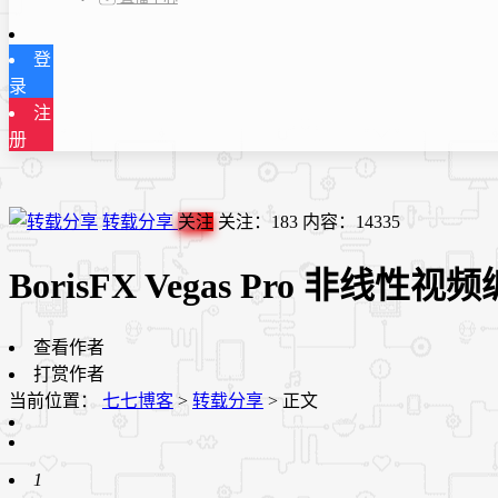
登
录
注
册
转载分享
关注
关注：
183
内容：
14335
BorisFX Vegas Pro 非线性视
查看作者
打赏作者
当前位置：
七七博客
>
转载分享
>
正文
1