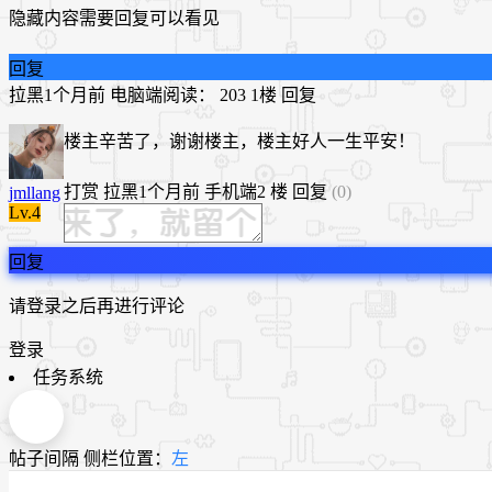
隐藏内容需要回复可以看见
回复
拉黑
1个月前
电脑端
阅读： 203
1楼
回复
楼主辛苦了，谢谢楼主，楼主好人一生平安！
打赏
拉黑
1个月前
手机端
2 楼
回复
(0)
jmllang
Lv.4
回复
请登录之后再进行评论
登录
任务系统
帖子间隔
侧栏位置：
左