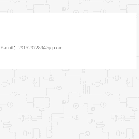
915297289@qq.com