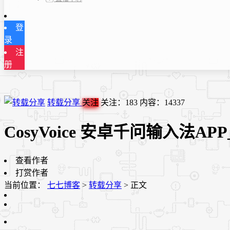
登
录
注
册
转载分享
关注
关注：
183
内容：
14337
CosyVoice 安卓千问输入法APP_V
查看作者
打赏作者
当前位置：
七七博客
>
转载分享
>
正文