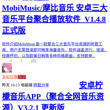
MobiMusic/摩比音乐 安卓三大
音乐平台聚合播放软件_V1.4.8
正式版
软件介绍MobiMusic是一款聚合三大音乐平台资源的听歌工
具，用户无需登录即可畅享海量音乐，软件涵盖流行、摇滚、
经典怀旧、以及欧美日韩等多种风格歌曲，支持歌单...
0
5
281
发帖狂魔
VIP2
安卓柠
昨天 16:13
电脑端
转载分享
檬音乐APP（聚合全网音乐资
源）V3.2.1 更新版