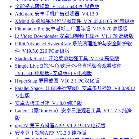
全能格式转换器_V17.4.5.648 PC绿色版
AdGuard 安卓手机广告过滤器_V4.13.0
XMind 头脑风暴/思维导图软件_V26.05.01105 PC高级版
FilmoraGo Pro 安卓喵影工厂国际版_V15.6.70 高级版
Lj Video Downloader 安卓LJ视频下载器_V1.1.79 高级版
IObit Advanced SystemCare 系统清理维护与安全防护软
件_V19.5.0.226 PC高级版
Stardock Start11 开始菜单增强工具_V2.74 高级版
Simple Live B站/斗鱼/虎牙/抖音直播聚合观看软件
_V1.13.0 电脑版+安卓版+TV电视版
HyperSnap 屏幕截图_V10.2.1 PC汉化版
Parallel Space（LBE平行空间）安卓多开神器_V4.0.9612
专业版
安卓太极工具箱_V1.8.0 纯净版
Lanerc（原OmoFun）安卓日漫观看工具_V1.1.7.3 纯净
版
myDV 第三方抖音APP_V1.2.19 TV电视版
安卓豆丁视频APP_V3.3.0 纯净版