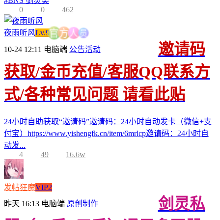
#
BNS 剑灵类
0
0
462
员
夜雨听风
Lv.9
人
方
官
邀请码
10-24 12:11
电脑端
公告活动
获取/金币充值/客服QQ联系方
式/各种常见问题 请看此贴
24小时自助获取“邀请码”邀请码：24小时自动发卡（微信+支
付宝）https://www.yishengfk.cn/item/6mrlcp邀请码：24小时自
动发...
4
49
16.6w
发帖狂魔
VIP2
剑灵私
昨天 16:13
电脑端
原创制作