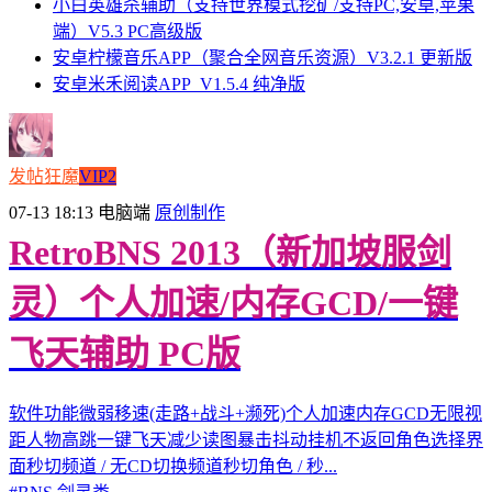
小白英雄杀辅助（支持世界模式挖矿/支持PC,安卓,苹果
端）V5.3 PC高级版
安卓柠檬音乐APP（聚合全网音乐资源）V3.2.1 更新版
安卓米禾阅读APP_V1.5.4 纯净版
发帖狂魔
VIP2
07-13 18:13
电脑端
原创制作
RetroBNS 2013（新加坡服剑
灵）个人加速/内存GCD/一键
飞天辅助 PC版
软件功能微弱移速(走路+战斗+濒死)个人加速内存GCD无限视
距人物高跳一键飞天减少读图暴击抖动挂机不返回角色选择界
面秒切频道 / 无CD切换频道秒切角色 / 秒...