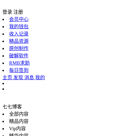
登录
注册
会员中心
我的钱包
收入记录
精品资源
原创制作
破解软件
RMB求助
每日签到
主页
发现
消息
我的
七七博客
全部内容
精品内容
Vip内容
精华内容