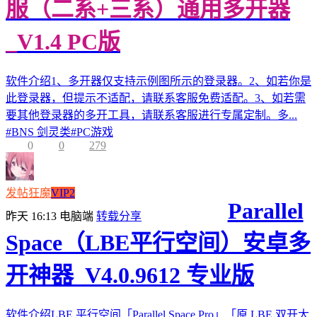
服（二系+三系）通用多开器
_V1.4 PC版
软件介绍1、多开器仅支持示例图所示的登录器。2、如若你是
此登录器，但提示不适配，请联系客服免费适配。3、如若需
要其他登录器的多开工具，请联系客服进行专属定制。多...
#
BNS 剑灵类
#
PC游戏
0
0
279
发帖狂魔
VIP2
Parallel
昨天 16:13
电脑端
转载分享
Space（LBE平行空间）安卓多
开神器_V4.0.9612 专业版
软件介绍LBE 平行空间「Parallel Space Pro」「原 LBE 双开大