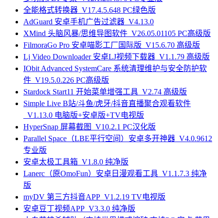
全能格式转换器_V17.4.5.648 PC绿色版
AdGuard 安卓手机广告过滤器_V4.13.0
XMind 头脑风暴/思维导图软件_V26.05.01105 PC高级版
FilmoraGo Pro 安卓喵影工厂国际版_V15.6.70 高级版
Lj Video Downloader 安卓LJ视频下载器_V1.1.79 高级版
IObit Advanced SystemCare 系统清理维护与安全防护软
件_V19.5.0.226 PC高级版
Stardock Start11 开始菜单增强工具_V2.74 高级版
Simple Live B站/斗鱼/虎牙/抖音直播聚合观看软件
_V1.13.0 电脑版+安卓版+TV电视版
HyperSnap 屏幕截图_V10.2.1 PC汉化版
Parallel Space（LBE平行空间）安卓多开神器_V4.0.9612
专业版
安卓太极工具箱_V1.8.0 纯净版
Lanerc（原OmoFun）安卓日漫观看工具_V1.1.7.3 纯净
版
myDV 第三方抖音APP_V1.2.19 TV电视版
安卓豆丁视频APP_V3.3.0 纯净版