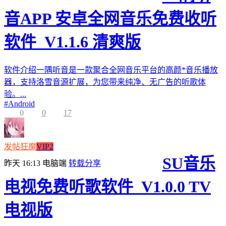
音APP 安卓全网音乐免费收听
软件_V1.1.6 清爽版
软件介绍一隅听音是一款聚合全网音乐平台的高颜*音乐播放
器，支持洛雪音源扩展，为您带来纯净、无广告的听歌体
验。...
#
Android
0
0
17
发帖狂魔
VIP2
SU音乐
昨天 16:13
电脑端
转载分享
电视免费听歌软件_V1.0.0 TV
电视版