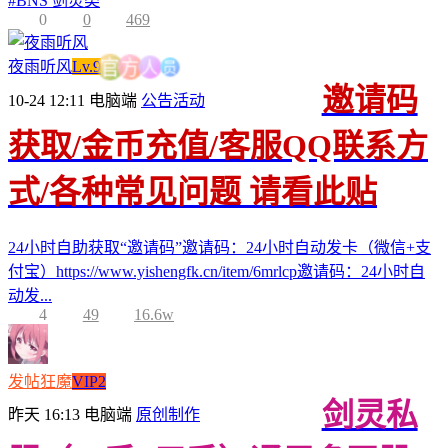
#
BNS 剑灵类
0
0
469
员
人
夜雨听风
Lv.9
方
官
邀请码
10-24 12:11
电脑端
公告活动
获取/金币充值/客服QQ联系方
式/各种常见问题 请看此贴
24小时自助获取“邀请码”邀请码：24小时自动发卡（微信+支
付宝）https://www.yishengfk.cn/item/6mrlcp邀请码：24小时自
动发...
4
49
16.6w
发帖狂魔
VIP2
剑灵私
昨天 16:13
电脑端
原创制作