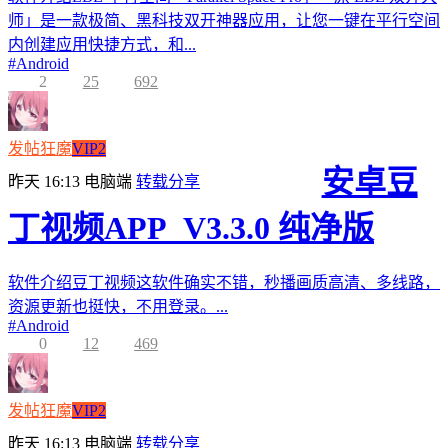
师」是一款极简、黑科技双开神器应用，让您一键在平行空间
内创建应用快捷方式，和...
#
Android
2
25
692
发帖狂魔
VIP2
安卓豆
昨天 16:13
电脑端
转载分享
丁视频APP_V3.3.0 纯净版
软件介绍豆丁视频这软件确实不错，秒播画质高清、多线路，
资源更新也挺快，不用登录。...
#
Android
0
12
469
发帖狂魔
VIP2
昨天 16:13
电脑端
转载分享