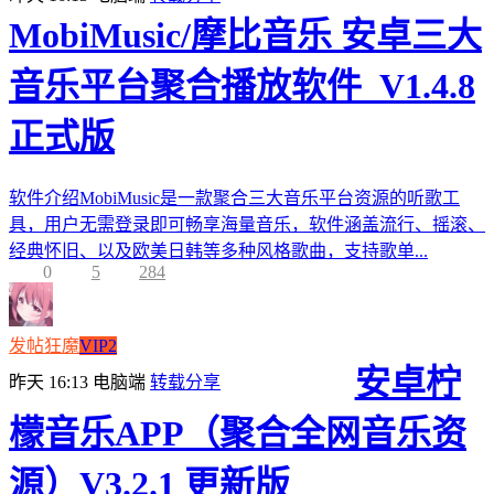
MobiMusic/摩比音乐 安卓三大
音乐平台聚合播放软件_V1.4.8
正式版
软件介绍MobiMusic是一款聚合三大音乐平台资源的听歌工
具，用户无需登录即可畅享海量音乐，软件涵盖流行、摇滚、
经典怀旧、以及欧美日韩等多种风格歌曲，支持歌单...
0
5
284
发帖狂魔
VIP2
安卓柠
昨天 16:13
电脑端
转载分享
檬音乐APP（聚合全网音乐资
源）V3.2.1 更新版