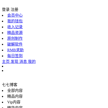
登录
注册
会员中心
我的钱包
收入记录
精品资源
原创制作
破解软件
RMB求助
每日签到
主页
发现
消息
我的
七七博客
全部内容
精品内容
Vip内容
精华内容