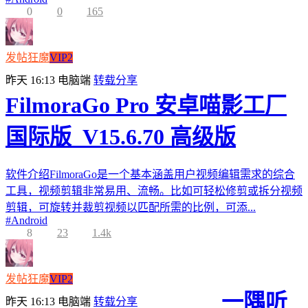
0
0
165
发帖狂魔
VIP2
昨天 16:13
电脑端
转载分享
FilmoraGo Pro 安卓喵影工厂
国际版_V15.6.70 高级版
软件介绍FilmoraGo是一个基本涵盖用户视频编辑需求的综合
工具，视频剪辑非常易用、流畅。比如可轻松修剪或拆分视频
剪辑，可旋转并裁剪视频以匹配所需的比例，可添...
#
Android
8
23
1.4k
发帖狂魔
VIP2
一隅听
昨天 16:13
电脑端
转载分享