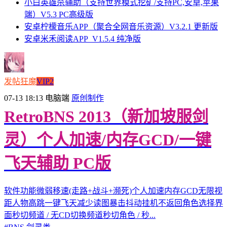
小白英雄杀辅助（支持世界模式挖矿/支持PC,安卓,苹果
端）V5.3 PC高级版
安卓柠檬音乐APP（聚合全网音乐资源）V3.2.1 更新版
安卓米禾阅读APP_V1.5.4 纯净版
发帖狂魔
VIP2
07-13 18:13
电脑端
原创制作
RetroBNS 2013（新加坡服剑
灵）个人加速/内存GCD/一键
飞天辅助 PC版
软件功能微弱移速(走路+战斗+濒死)个人加速内存GCD无限视
距人物高跳一键飞天减少读图暴击抖动挂机不返回角色选择界
面秒切频道 / 无CD切换频道秒切角色 / 秒...