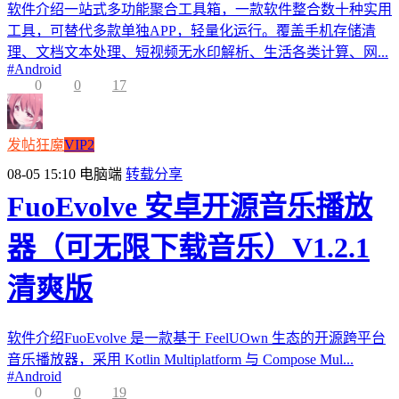
软件介绍一站式多功能聚合工具箱，一款软件整合数十种实用
工具，可替代多款单独APP，轻量化运行。覆盖手机存储清
理、文档文本处理、短视频无水印解析、生活各类计算、网...
#
Android
0
0
17
发帖狂魔
VIP2
08-05 15:10
电脑端
转载分享
FuoEvolve 安卓开源音乐播放
器（可无限下载音乐）V1.2.1
清爽版
软件介绍FuoEvolve 是一款基于 FeelUOwn 生态的开源跨平台
音乐播放器，采用 Kotlin Multiplatform 与 Compose Mul...
#
Android
0
0
19