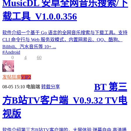
MusicDL 安卓全网音乐搜索/下
载工具_V1.0.0.356
软件介绍一个基于 Go 语言的全网音乐搜索与下载工具。支持
CLI 命令行与 Web 服务双模式，内置网易云、QQ、酷狗、
Bilibili、汽水音乐等 10+ ...
#
Android
0
4
60
发帖狂魔
VIP2
BT 第三
08-05 15:10
电脑端
转载分享
方B站TV客户端_V0.9.32 TV电
视版
软件介绍第三方B站TV客户端的，大屏体验,弹幕自由,高清播