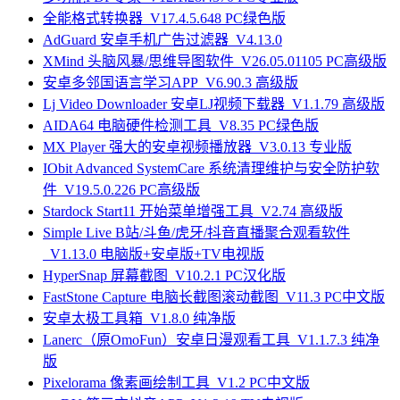
全能格式转换器_V17.4.5.648 PC绿色版
AdGuard 安卓手机广告过滤器_V4.13.0
XMind 头脑风暴/思维导图软件_V26.05.01105 PC高级版
安卓多邻国语言学习APP_V6.90.3 高级版
Lj Video Downloader 安卓LJ视频下载器_V1.1.79 高级版
AIDA64 电脑硬件检测工具_V8.35 PC绿色版
MX Player 强大的安卓视频播放器_V3.0.13 专业版
IObit Advanced SystemCare 系统清理维护与安全防护软
件_V19.5.0.226 PC高级版
Stardock Start11 开始菜单增强工具_V2.74 高级版
Simple Live B站/斗鱼/虎牙/抖音直播聚合观看软件
_V1.13.0 电脑版+安卓版+TV电视版
HyperSnap 屏幕截图_V10.2.1 PC汉化版
FastStone Capture 电脑长截图滚动截图_V11.3 PC中文版
安卓太极工具箱_V1.8.0 纯净版
Lanerc（原OmoFun）安卓日漫观看工具_V1.1.7.3 纯净
版
Pixelorama 像素画绘制工具_V1.2 PC中文版