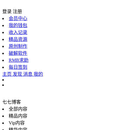
登录
注册
会员中心
我的钱包
收入记录
精品资源
原创制作
破解软件
RMB求助
每日签到
主页
发现
消息
我的
七七博客
全部内容
精品内容
Vip内容
精华内容