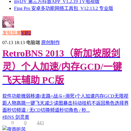
myDV 第三方抖音APP_V1.2.19 TV电视版
Fing Pro 安卓多功能网络工具包_V12.13.2 专业版
发帖狂魔
VIP2
07-13 18:13
电脑端
原创制作
RetroBNS 2013（新加坡服剑
灵）个人加速/内存GCD/一键
飞天辅助 PC版
软件功能微弱移速(走路+战斗+濒死)个人加速内存GCD无限视
距人物高跳一键飞天减少读图暴击抖动挂机不返回角色选择界
面秒切频道 / 无CD切换频道秒切角色 / 秒...
#
BNS 剑灵类
0
0
443