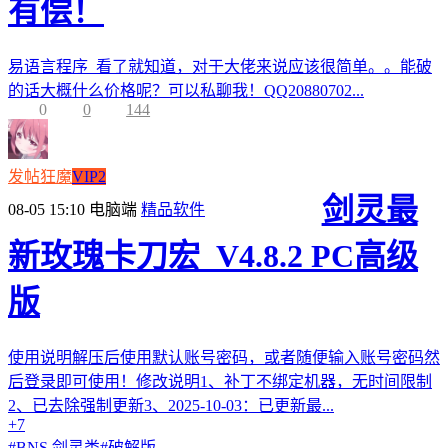
有偿！
易语言程序 看了就知道，对于大佬来说应该很简单。。能破
的话大概什么价格呢？可以私聊我！QQ20880702...
0
0
144
发帖狂魔
VIP2
剑灵最
08-05 15:10
电脑端
精品软件
新玫瑰卡刀宏_V4.8.2 PC高级
版
使用说明解压后使用默认账号密码，或者随便输入账号密码然
后登录即可使用！修改说明1、补丁不绑定机器，无时间限制
2、已去除强制更新3、2025-10-03：已更新最...
+7
#
BNS 剑灵类
#
破解版