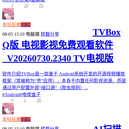
2
29
7k
发帖狂魔
VIP2
TVBox
08-05 15:10
电脑端
转载分享
Q版 电视影视免费观看软件
_V20260730.2340 TV电视版
软件介绍TVBox是一款基于 Android系统开发的开源视频播放
框架（常被称为“壳”应用），本身不内置任何影视资源，而是
通过用户配置外部“接口源”（爬虫规则）...
#
Android
#
电视盒子
0
1
18
发帖狂魔
VIP2
08-05 15:10
电脑端
转载分享