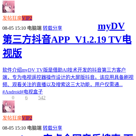
发帖狂魔
VIP2
myDV
08-05 15:10
电脑端
转载分享
第三方抖音APP_V1.2.19 TV电
视版
软件介绍myDV TV版是借助AI技术开发的抖音第三方客户
端，专为电视遥控器操作设计的大屏版抖音。该应用具备刷视
频、观看关注的直播以及搜索这三大功能，用户仅需通...
#
Android
#
电视盒子
0
6
542
发帖狂魔
VIP2
08-05 15:10
电脑端
转载分享