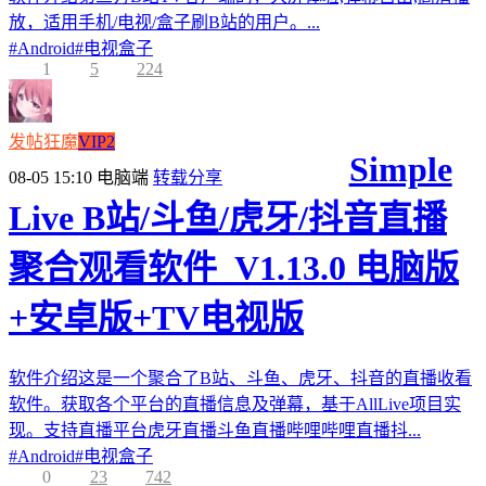
放，适用手机/电视/盒子刷B站的用户。...
#
Android
#
电视盒子
1
5
224
发帖狂魔
VIP2
Simple
08-05 15:10
电脑端
转载分享
Live B站/斗鱼/虎牙/抖音直播
聚合观看软件_V1.13.0 电脑版
+安卓版+TV电视版
软件介绍这是一个聚合了B站、斗鱼、虎牙、抖音的直播收看
软件。获取各个平台的直播信息及弹幕，基于AllLive项目实
现。支持直播平台虎牙直播斗鱼直播哔哩哔哩直播抖...
#
Android
#
电视盒子
0
23
742