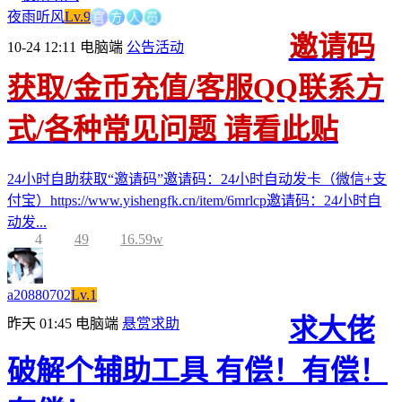
方
官
人
员
夜雨听风
Lv.9
邀请码
10-24 12:11
电脑端
公告活动
获取/金币充值/客服QQ联系方
式/各种常见问题 请看此贴
24小时自助获取“邀请码”邀请码：24小时自动发卡（微信+支
付宝）https://www.yishengfk.cn/item/6mrlcp邀请码：24小时自
动发...
4
49
16.59w
a20880702
Lv.1
求大佬
昨天 01:45
电脑端
悬赏求助
破解个辅助工具 有偿！有偿！