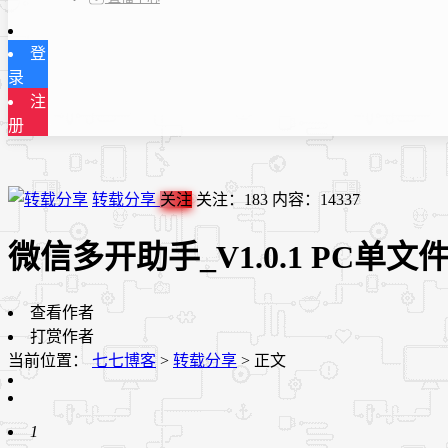
登
录
注
册
转载分享
关注
关注：
183
内容：
14337
微信多开助手_V1.0.1 PC单文
查看作者
打赏作者
当前位置：
七七博客
>
转载分享
>
正文
1