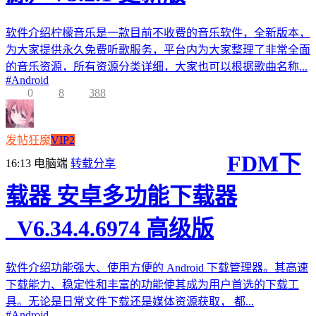
软件介绍柠檬音乐是一款目前不收费的音乐软件，全新版本，
为大家提供永久免费听歌服务，平台内为大家整理了非常全面
的音乐资源，所有资源分类详细，大家也可以根据歌曲名称...
#
Android
0
8
388
发帖狂魔
VIP2
FDM下
16:13
电脑端
转载分享
载器 安卓多功能下载器
_V6.34.4.6974 高级版
软件介绍功能强大、使用方便的 Android 下载管理器。其高速
下载能力、稳定性和丰富的功能使其成为用户首选的下载工
具。无论是日常文件下载还是媒体资源获取， 都...
#
Android