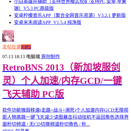
小白英雄杀辅助（支持世界模式挖矿/支持PC,安卓,苹果
端）V5.3 PC高级版
安卓柠檬音乐APP（聚合全网音乐资源）V3.2.1 更新版
安卓米禾阅读APP_V1.5.4 纯净版
发帖狂魔
VIP2
07-13 18:13
电脑端
原创制作
RetroBNS 2013（新加坡服剑
灵）个人加速/内存GCD/一键
飞天辅助 PC版
软件功能微弱移速(走路+战斗+濒死)个人加速内存GCD无限视
距人物高跳一键飞天减少读图暴击抖动挂机不返回角色选择界
面秒切频道 / 无CD切换频道秒切角色 / 秒...