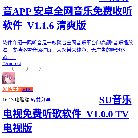
音APP 安卓全网音乐免费收听
软件_V1.1.6 清爽版
软件介绍一隅听音是一款聚合全网音乐平台的高颜*音乐播放
器，支持洛雪音源扩展，为您带来纯净、无广告的听歌体
验。...
#
Android
0
0
7
发帖狂魔
VIP2
SU音乐
16:13
电脑端
转载分享
电视免费听歌软件_V1.0.0 TV
电视版