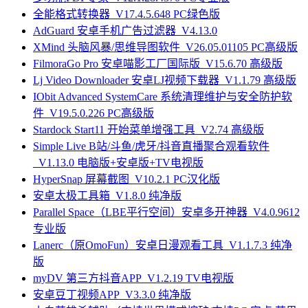
全能格式转换器_V17.4.5.648 PC绿色版
AdGuard 安卓手机广告过滤器_V4.13.0
XMind 头脑风暴/思维导图软件_V26.05.01105 PC高级版
FilmoraGo Pro 安卓喵影工厂国际版_V15.6.70 高级版
Lj Video Downloader 安卓LJ视频下载器_V1.1.79 高级版
IObit Advanced SystemCare 系统清理维护与安全防护软
件_V19.5.0.226 PC高级版
Stardock Start11 开始菜单增强工具_V2.74 高级版
Simple Live B站/斗鱼/虎牙/抖音直播聚合观看软件
_V1.13.0 电脑版+安卓版+TV电视版
HyperSnap 屏幕截图_V10.2.1 PC汉化版
安卓太极工具箱_V1.8.0 纯净版
Parallel Space（LBE平行空间）安卓多开神器_V4.0.9612
专业版
Lanerc（原OmoFun）安卓日漫观看工具_V1.1.7.3 纯净
版
myDV 第三方抖音APP_V1.2.19 TV电视版
安卓豆丁视频APP_V3.3.0 纯净版