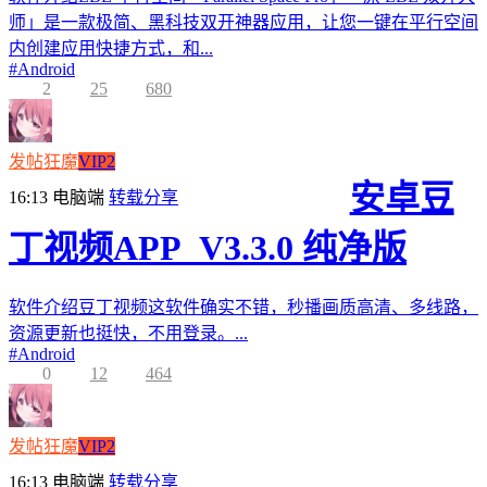
师」是一款极简、黑科技双开神器应用，让您一键在平行空间
内创建应用快捷方式，和...
#
Android
2
25
680
发帖狂魔
VIP2
安卓豆
16:13
电脑端
转载分享
丁视频APP_V3.3.0 纯净版
软件介绍豆丁视频这软件确实不错，秒播画质高清、多线路，
资源更新也挺快，不用登录。...
#
Android
0
12
464
发帖狂魔
VIP2
16:13
电脑端
转载分享