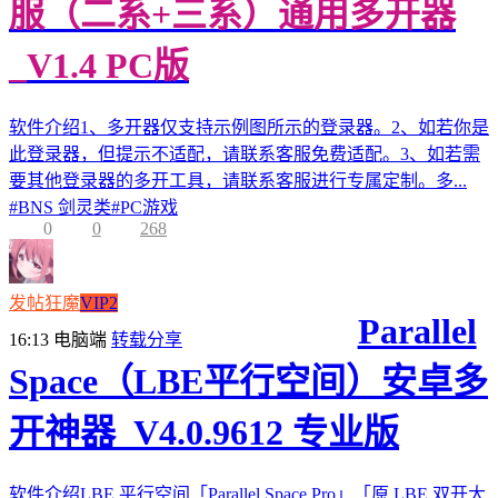
服（二系+三系）通用多开器
_V1.4 PC版
软件介绍1、多开器仅支持示例图所示的登录器。2、如若你是
此登录器，但提示不适配，请联系客服免费适配。3、如若需
要其他登录器的多开工具，请联系客服进行专属定制。多...
#
BNS 剑灵类
#
PC游戏
0
0
268
发帖狂魔
VIP2
Parallel
16:13
电脑端
转载分享
Space（LBE平行空间）安卓多
开神器_V4.0.9612 专业版
软件介绍LBE 平行空间「Parallel Space Pro」「原 LBE 双开大