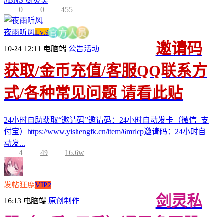
#
BNS 剑灵类
0
0
455
夜雨听风
Lv.9
员
官
人
方
邀请码
10-24 12:11
电脑端
公告活动
获取/金币充值/客服QQ联系方
式/各种常见问题 请看此贴
24小时自助获取“邀请码”邀请码：24小时自动发卡（微信+支
付宝）https://www.yishengfk.cn/item/6mrlcp邀请码：24小时自
动发...
4
49
16.6w
发帖狂魔
VIP2
剑灵私
16:13
电脑端
原创制作