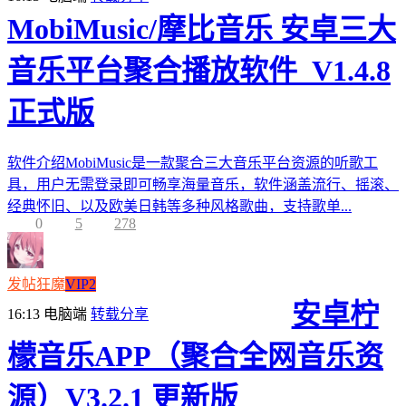
MobiMusic/摩比音乐 安卓三大
音乐平台聚合播放软件_V1.4.8
正式版
软件介绍MobiMusic是一款聚合三大音乐平台资源的听歌工
具，用户无需登录即可畅享海量音乐，软件涵盖流行、摇滚、
经典怀旧、以及欧美日韩等多种风格歌曲，支持歌单...
0
5
278
发帖狂魔
VIP2
安卓柠
16:13
电脑端
转载分享
檬音乐APP（聚合全网音乐资
源）V3.2.1 更新版