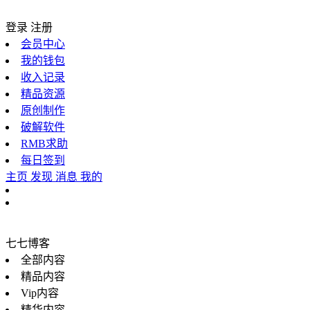
登录
注册
会员中心
我的钱包
收入记录
精品资源
原创制作
破解软件
RMB求助
每日签到
主页
发现
消息
我的
七七博客
全部内容
精品内容
Vip内容
精华内容