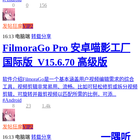
0
0
156
发帖狂魔
VIP2
16:13
电脑端
转载分享
FilmoraGo Pro 安卓喵影工厂
国际版_V15.6.70 高级版
软件介绍FilmoraGo是一个基本涵盖用户视频编辑需求的综合
工具，视频剪辑非常易用、流畅。比如可轻松修剪或拆分视频
剪辑，可旋转并裁剪视频以匹配所需的比例，可添...
#
Android
8
23
1.4k
发帖狂魔
VIP2
一隅听
16:13
电脑端
转载分享