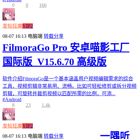
0
0
166
发帖狂魔
VIP2
08-07 16:13
电脑端
转载分享
FilmoraGo Pro 安卓喵影工厂
国际版_V15.6.70 高级版
软件介绍FilmoraGo是一个基本涵盖用户视频编辑需求的综合
工具，视频剪辑非常易用、流畅。比如可轻松修剪或拆分视频
剪辑，可旋转并裁剪视频以匹配所需的比例，可添...
#
Android
8
23
1.4k
发帖狂魔
VIP2
一隅听
08-07 16:13
电脑端
转载分享