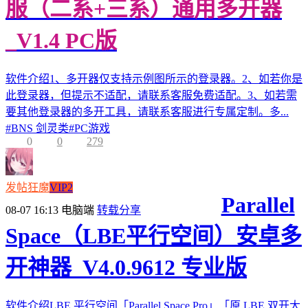
服（二系+三系）通用多开器
_V1.4 PC版
软件介绍1、多开器仅支持示例图所示的登录器。2、如若你是
此登录器，但提示不适配，请联系客服免费适配。3、如若需
要其他登录器的多开工具，请联系客服进行专属定制。多...
#
BNS 剑灵类
#
PC游戏
0
0
279
发帖狂魔
VIP2
Parallel
08-07 16:13
电脑端
转载分享
Space（LBE平行空间）安卓多
开神器_V4.0.9612 专业版
软件介绍LBE 平行空间「Parallel Space Pro」「原 LBE 双开大