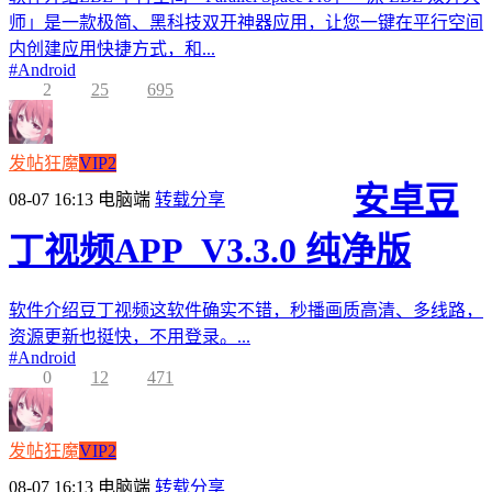
师」是一款极简、黑科技双开神器应用，让您一键在平行空间
内创建应用快捷方式，和...
#
Android
2
25
695
发帖狂魔
VIP2
安卓豆
08-07 16:13
电脑端
转载分享
丁视频APP_V3.3.0 纯净版
软件介绍豆丁视频这软件确实不错，秒播画质高清、多线路，
资源更新也挺快，不用登录。...
#
Android
0
12
471
发帖狂魔
VIP2
08-07 16:13
电脑端
转载分享