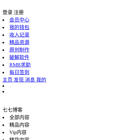
登录
注册
会员中心
我的钱包
收入记录
精品资源
原创制作
破解软件
RMB求助
每日签到
主页
发现
消息
我的
七七博客
全部内容
精品内容
Vip内容
精华内容