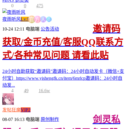
#
BNS 剑灵类
0
0
475
员
人
夜雨听风
Lv.9
方
官
邀请码
10-24 12:11
电脑端
公告活动
获取/金币充值/客服QQ联系方
式/各种常见问题 请看此贴
24小时自助获取“邀请码”邀请码：24小时自动发卡（微信+支
付宝）https://www.yishengfk.cn/item/6mrlcp邀请码：24小时自
动发...
4
49
16.6w
发帖狂魔
VIP2
剑灵私
08-07 16:13
电脑端
原创制作