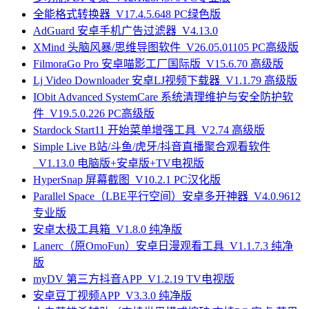
全能格式转换器_V17.4.5.648 PC绿色版
AdGuard 安卓手机广告过滤器_V4.13.0
XMind 头脑风暴/思维导图软件_V26.05.01105 PC高级版
FilmoraGo Pro 安卓喵影工厂国际版_V15.6.70 高级版
Lj Video Downloader 安卓LJ视频下载器_V1.1.79 高级版
IObit Advanced SystemCare 系统清理维护与安全防护软
件_V19.5.0.226 PC高级版
Stardock Start11 开始菜单增强工具_V2.74 高级版
Simple Live B站/斗鱼/虎牙/抖音直播聚合观看软件
_V1.13.0 电脑版+安卓版+TV电视版
HyperSnap 屏幕截图_V10.2.1 PC汉化版
Parallel Space（LBE平行空间）安卓多开神器_V4.0.9612
专业版
安卓太极工具箱_V1.8.0 纯净版
Lanerc（原OmoFun）安卓日漫观看工具_V1.1.7.3 纯净
版
myDV 第三方抖音APP_V1.2.19 TV电视版
安卓豆丁视频APP_V3.3.0 纯净版