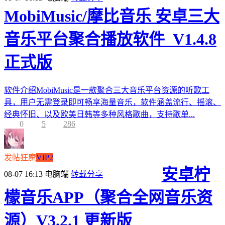
MobiMusic/摩比音乐 安卓三大
音乐平台聚合播放软件_V1.4.8
正式版
软件介绍MobiMusic是一款聚合三大音乐平台资源的听歌工
具，用户无需登录即可畅享海量音乐，软件涵盖流行、摇滚、
经典怀旧、以及欧美日韩等多种风格歌曲，支持歌单...
0
5
286
发帖狂魔
VIP2
安卓柠
08-07 16:13
电脑端
转载分享
檬音乐APP（聚合全网音乐资
源）V3.2.1 更新版