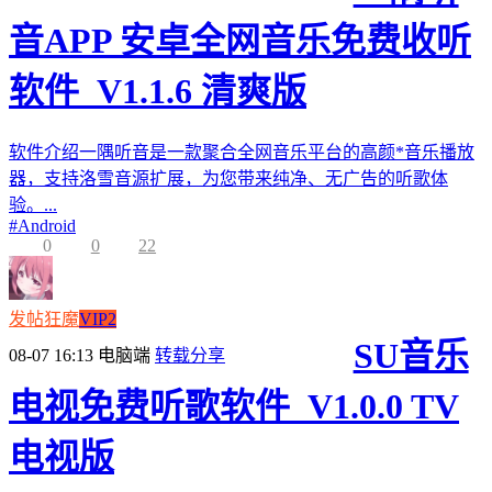
音APP 安卓全网音乐免费收听
软件_V1.1.6 清爽版
软件介绍一隅听音是一款聚合全网音乐平台的高颜*音乐播放
器，支持洛雪音源扩展，为您带来纯净、无广告的听歌体
验。...
#
Android
0
0
22
发帖狂魔
VIP2
SU音乐
08-07 16:13
电脑端
转载分享
电视免费听歌软件_V1.0.0 TV
电视版