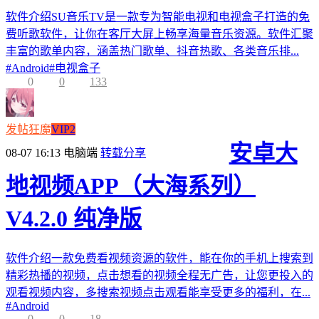
软件介绍SU音乐TV是一款专为智能电视和电视盒子打造的免
费听歌软件，让你在客厅大屏上畅享海量音乐资源。软件汇聚
丰富的歌单内容，涵盖热门歌单、抖音热歌、各类音乐排...
#
Android
#
电视盒子
0
0
133
发帖狂魔
VIP2
安卓大
08-07 16:13
电脑端
转载分享
地视频APP（大海系列）
V4.2.0 纯净版
软件介绍一款免费看视频资源的软件，能在你的手机上搜索到
精彩热播的视频，点击想看的视频全程无广告，让您更投入的
观看视频内容，多搜索视频点击观看能享受更多的福利，在...
#
Android
0
0
18