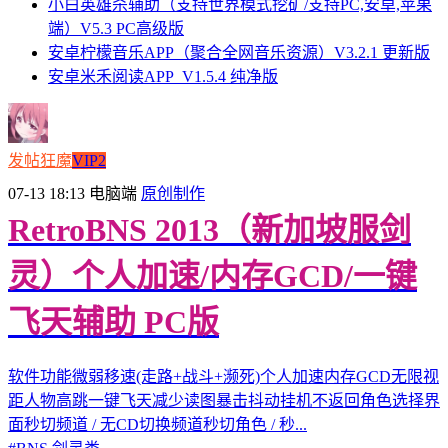
小白英雄杀辅助（支持世界模式挖矿/支持PC,安卓,苹果
端）V5.3 PC高级版
安卓柠檬音乐APP（聚合全网音乐资源）V3.2.1 更新版
安卓米禾阅读APP_V1.5.4 纯净版
发帖狂魔
VIP2
07-13 18:13
电脑端
原创制作
RetroBNS 2013（新加坡服剑
灵）个人加速/内存GCD/一键
飞天辅助 PC版
软件功能微弱移速(走路+战斗+濒死)个人加速内存GCD无限视
距人物高跳一键飞天减少读图暴击抖动挂机不返回角色选择界
面秒切频道 / 无CD切换频道秒切角色 / 秒...