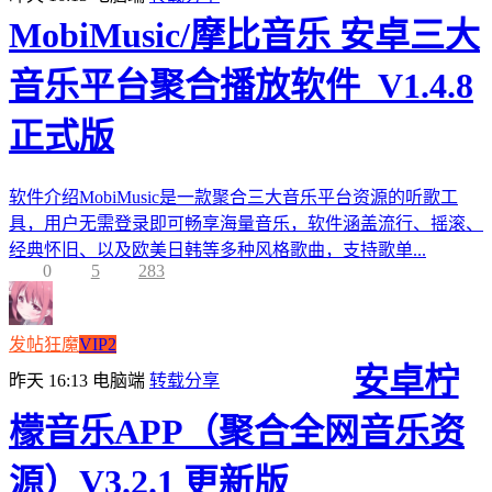
MobiMusic/摩比音乐 安卓三大
音乐平台聚合播放软件_V1.4.8
正式版
软件介绍MobiMusic是一款聚合三大音乐平台资源的听歌工
具，用户无需登录即可畅享海量音乐，软件涵盖流行、摇滚、
经典怀旧、以及欧美日韩等多种风格歌曲，支持歌单...
0
5
283
发帖狂魔
VIP2
安卓柠
昨天 16:13
电脑端
转载分享
檬音乐APP（聚合全网音乐资
源）V3.2.1 更新版