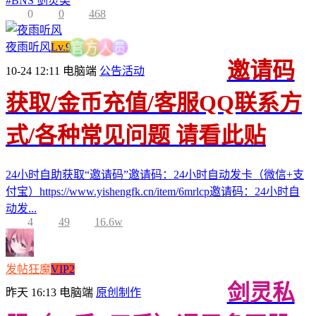
#
BNS 剑灵类
0
0
468
员
夜雨听风
Lv.9
人
方
官
邀请码
10-24 12:11
电脑端
公告活动
获取/金币充值/客服QQ联系方
式/各种常见问题 请看此贴
24小时自助获取“邀请码”邀请码：24小时自动发卡（微信+支
付宝）https://www.yishengfk.cn/item/6mrlcp邀请码：24小时自
动发...
4
49
16.6w
发帖狂魔
VIP2
剑灵私
昨天 16:13
电脑端
原创制作