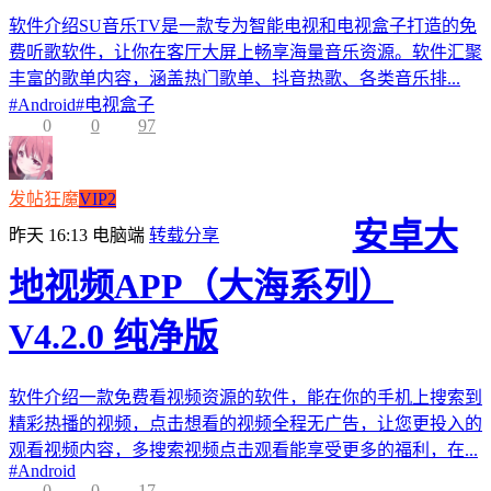
软件介绍SU音乐TV是一款专为智能电视和电视盒子打造的免
费听歌软件，让你在客厅大屏上畅享海量音乐资源。软件汇聚
丰富的歌单内容，涵盖热门歌单、抖音热歌、各类音乐排...
#
Android
#
电视盒子
0
0
97
发帖狂魔
VIP2
安卓大
昨天 16:13
电脑端
转载分享
地视频APP（大海系列）
V4.2.0 纯净版
软件介绍一款免费看视频资源的软件，能在你的手机上搜索到
精彩热播的视频，点击想看的视频全程无广告，让您更投入的
观看视频内容，多搜索视频点击观看能享受更多的福利，在...
#
Android
0
0
17