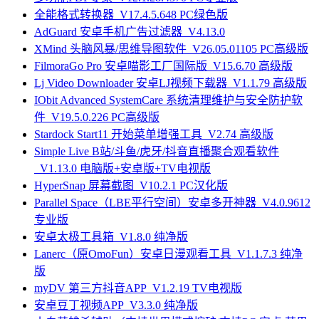
全能格式转换器_V17.4.5.648 PC绿色版
AdGuard 安卓手机广告过滤器_V4.13.0
XMind 头脑风暴/思维导图软件_V26.05.01105 PC高级版
FilmoraGo Pro 安卓喵影工厂国际版_V15.6.70 高级版
Lj Video Downloader 安卓LJ视频下载器_V1.1.79 高级版
IObit Advanced SystemCare 系统清理维护与安全防护软
件_V19.5.0.226 PC高级版
Stardock Start11 开始菜单增强工具_V2.74 高级版
Simple Live B站/斗鱼/虎牙/抖音直播聚合观看软件
_V1.13.0 电脑版+安卓版+TV电视版
HyperSnap 屏幕截图_V10.2.1 PC汉化版
Parallel Space（LBE平行空间）安卓多开神器_V4.0.9612
专业版
安卓太极工具箱_V1.8.0 纯净版
Lanerc（原OmoFun）安卓日漫观看工具_V1.1.7.3 纯净
版
myDV 第三方抖音APP_V1.2.19 TV电视版
安卓豆丁视频APP_V3.3.0 纯净版