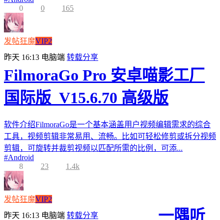
0
0
165
发帖狂魔
VIP2
昨天 16:13
电脑端
转载分享
FilmoraGo Pro 安卓喵影工厂
国际版_V15.6.70 高级版
软件介绍FilmoraGo是一个基本涵盖用户视频编辑需求的综合
工具，视频剪辑非常易用、流畅。比如可轻松修剪或拆分视频
剪辑，可旋转并裁剪视频以匹配所需的比例，可添...
#
Android
8
23
1.4k
发帖狂魔
VIP2
一隅听
昨天 16:13
电脑端
转载分享