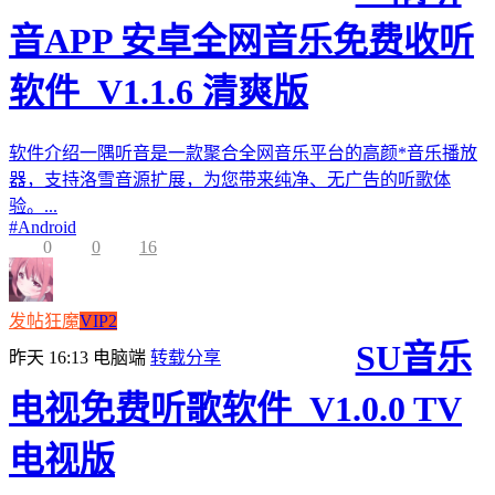
音APP 安卓全网音乐免费收听
软件_V1.1.6 清爽版
软件介绍一隅听音是一款聚合全网音乐平台的高颜*音乐播放
器，支持洛雪音源扩展，为您带来纯净、无广告的听歌体
验。...
#
Android
0
0
16
发帖狂魔
VIP2
SU音乐
昨天 16:13
电脑端
转载分享
电视免费听歌软件_V1.0.0 TV
电视版