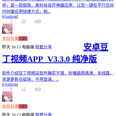
师」是一款极简、黑科技双开神器应用，让您一键在平行空间
内创建应用快捷方式，和...
#
Android
2
25
689
发帖狂魔
VIP2
安卓豆
昨天 16:13
电脑端
转载分享
丁视频APP_V3.3.0 纯净版
软件介绍豆丁视频这软件确实不错，秒播画质高清、多线路，
资源更新也挺快，不用登录。...
#
Android
0
12
469
发帖狂魔
VIP2
昨天 16:13
电脑端
转载分享