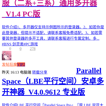
服（二系+三系）通用多开器
_V1.4 PC版
软件介绍1、多开器仅支持示例图所示的登录器。2、如若你是
此登录器，但提示不适配，请联系客服免费适配。3、如若需
要其他登录器的多开工具，请联系客服进行专属定制。多...
#
BNS 剑灵类
#
PC游戏
0
0
278
发帖狂魔
VIP2
Parallel
昨天 16:13
电脑端
转载分享
Space（LBE平行空间）安卓多
开神器_V4.0.9612 专业版
软件介绍LBE 平行空间「Parallel Space Pro」「原 LBE 双开大