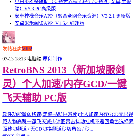
小白英雄杀辅助（支持世界模式挖矿/支持PC,安卓,苹果
端）V5.3 PC高级版
安卓柠檬音乐APP（聚合全网音乐资源）V3.2.1 更新版
安卓米禾阅读APP_V1.5.4 纯净版
发帖狂魔
VIP2
07-13 18:13
电脑端
原创制作
RetroBNS 2013（新加坡服剑
灵）个人加速/内存GCD/一键
飞天辅助 PC版
软件功能微弱移速(走路+战斗+濒死)个人加速内存GCD无限视
距人物高跳一键飞天减少读图暴击抖动挂机不返回角色选择界
面秒切频道 / 无CD切换频道秒切角色 / 秒...