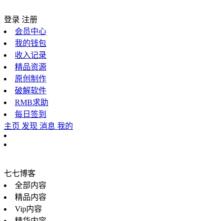
登录
注册
会员中心
我的钱包
收入记录
精品资源
原创制作
破解软件
RMB求助
每日签到
主页
发现
消息
我的
七七博客
全部内容
精品内容
Vip内容
精华内容