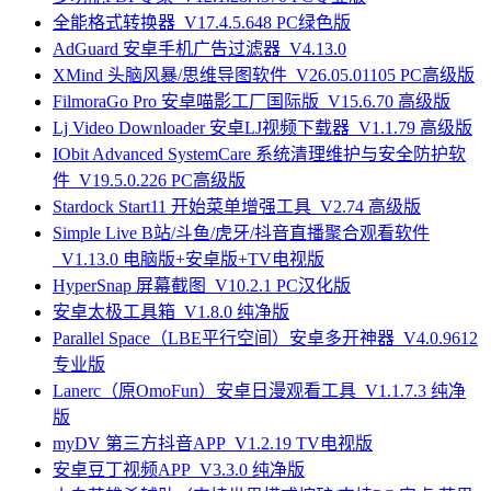
全能格式转换器_V17.4.5.648 PC绿色版
AdGuard 安卓手机广告过滤器_V4.13.0
XMind 头脑风暴/思维导图软件_V26.05.01105 PC高级版
FilmoraGo Pro 安卓喵影工厂国际版_V15.6.70 高级版
Lj Video Downloader 安卓LJ视频下载器_V1.1.79 高级版
IObit Advanced SystemCare 系统清理维护与安全防护软
件_V19.5.0.226 PC高级版
Stardock Start11 开始菜单增强工具_V2.74 高级版
Simple Live B站/斗鱼/虎牙/抖音直播聚合观看软件
_V1.13.0 电脑版+安卓版+TV电视版
HyperSnap 屏幕截图_V10.2.1 PC汉化版
安卓太极工具箱_V1.8.0 纯净版
Parallel Space（LBE平行空间）安卓多开神器_V4.0.9612
专业版
Lanerc（原OmoFun）安卓日漫观看工具_V1.1.7.3 纯净
版
myDV 第三方抖音APP_V1.2.19 TV电视版
安卓豆丁视频APP_V3.3.0 纯净版