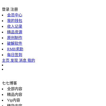
登录
注册
会员中心
我的钱包
收入记录
精品资源
原创制作
破解软件
RMB求助
每日签到
主页
发现
消息
我的
七七博客
全部内容
精品内容
Vip内容
精华内容