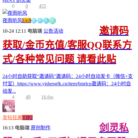
#
BNS 剑灵类
0
0
455
官
方
夜雨听风
Lv.9
人
员
邀请码
10-24 12:11
电脑端
公告活动
获取/金币充值/客服QQ联系方
式/各种常见问题 请看此贴
24小时自助获取“邀请码”邀请码：24小时自动发卡（微信+支
付宝）https://www.yishengfk.cn/item/6mrlcp邀请码：24小时自
动发...
4
49
16.6w
发帖狂魔
VIP2
剑灵私
16:13
电脑端
原创制作