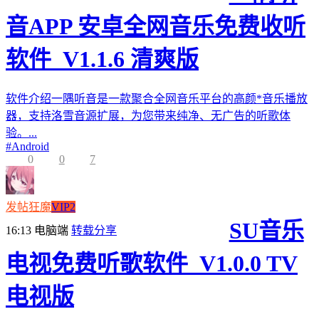
音APP 安卓全网音乐免费收听
软件_V1.1.6 清爽版
软件介绍一隅听音是一款聚合全网音乐平台的高颜*音乐播放
器，支持洛雪音源扩展，为您带来纯净、无广告的听歌体
验。...
#
Android
0
0
7
发帖狂魔
VIP2
SU音乐
16:13
电脑端
转载分享
电视免费听歌软件_V1.0.0 TV
电视版