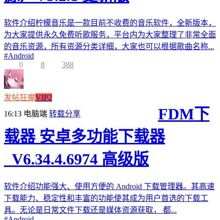
软件介绍柠檬音乐是一款目前不收费的音乐软件，全新版本，
为大家提供永久免费听歌服务，平台内为大家整理了非常全面
的音乐资源，所有资源分类详细，大家也可以根据歌曲名称...
#
Android
0
8
388
发帖狂魔
VIP2
FDM下
16:13
电脑端
转载分享
载器 安卓多功能下载器
_V6.34.4.6974 高级版
软件介绍功能强大、使用方便的 Android 下载管理器。其高速
下载能力、稳定性和丰富的功能使其成为用户首选的下载工
具。无论是日常文件下载还是媒体资源获取， 都...
#
Android