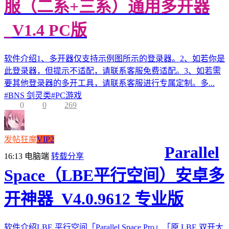
服（二系+三系）通用多开器
_V1.4 PC版
软件介绍1、多开器仅支持示例图所示的登录器。2、如若你是
此登录器，但提示不适配，请联系客服免费适配。3、如若需
要其他登录器的多开工具，请联系客服进行专属定制。多...
#
BNS 剑灵类
#
PC游戏
0
0
269
发帖狂魔
VIP2
Parallel
16:13
电脑端
转载分享
Space（LBE平行空间）安卓多
开神器_V4.0.9612 专业版
软件介绍LBE 平行空间「Parallel Space Pro」「原 LBE 双开大