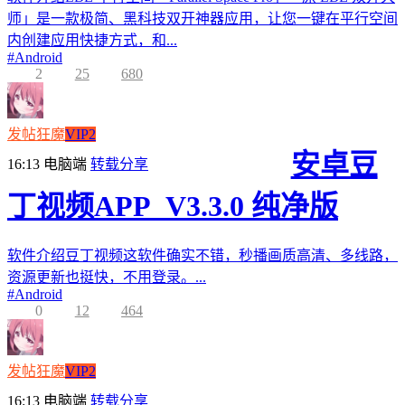
师」是一款极简、黑科技双开神器应用，让您一键在平行空间
内创建应用快捷方式，和...
#
Android
2
25
680
发帖狂魔
VIP2
安卓豆
16:13
电脑端
转载分享
丁视频APP_V3.3.0 纯净版
软件介绍豆丁视频这软件确实不错，秒播画质高清、多线路，
资源更新也挺快，不用登录。...
#
Android
0
12
464
发帖狂魔
VIP2
16:13
电脑端
转载分享