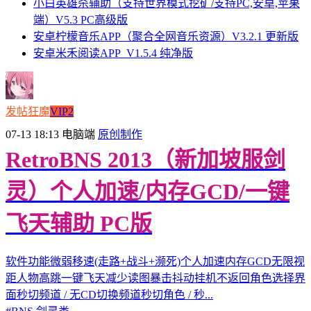
小白英雄杀辅助（支持世界模式挖矿/支持PC,安卓,苹果
端）V5.3 PC高级版
安卓柠檬音乐APP（聚合全网音乐资源）V3.2.1 更新版
安卓米禾阅读APP_V1.5.4 纯净版
发帖狂魔
VIP2
07-13 18:13
电脑端
原创制作
RetroBNS 2013（新加坡服剑
灵）个人加速/内存GCD/一键
飞天辅助 PC版
软件功能微弱移速(走路+战斗+濒死)个人加速内存GCD无限视
距人物高跳一键飞天减少读图暴击抖动挂机不返回角色选择界
面秒切频道 / 无CD切换频道秒切角色 / 秒...