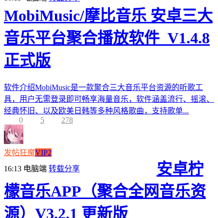
MobiMusic/摩比音乐 安卓三大
音乐平台聚合播放软件_V1.4.8
正式版
软件介绍MobiMusic是一款聚合三大音乐平台资源的听歌工
具，用户无需登录即可畅享海量音乐，软件涵盖流行、摇滚、
经典怀旧、以及欧美日韩等多种风格歌曲，支持歌单...
0
5
278
发帖狂魔
VIP2
安卓柠
16:13
电脑端
转载分享
檬音乐APP（聚合全网音乐资
源）V3.2.1 更新版