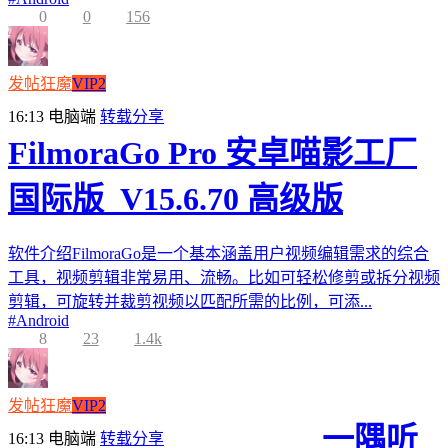
0
0
156
发帖狂魔
VIP2
16:13
电脑端
转载分享
FilmoraGo Pro 安卓喵影工厂
国际版_V15.6.70 高级版
软件介绍FilmoraGo是一个基本涵盖用户视频编辑需求的综合
工具，视频剪辑非常易用、流畅。比如可轻松修剪或拆分视频
剪辑，可旋转并裁剪视频以匹配所需的比例，可添...
#
Android
8
23
1.4k
发帖狂魔
VIP2
一隅听
16:13
电脑端
转载分享