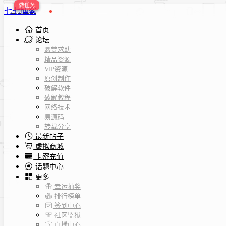
七七博客
首页
论坛
悬赏求助
精品资源
VIP资源
原创制作
破解软件
破解教程
网络技术
易源码
转载分享
最新帖子
虚拟商城
卡密充值
话题中心
更多
幸运抽奖
排行榜单
签到中心
社区监狱
直播中心