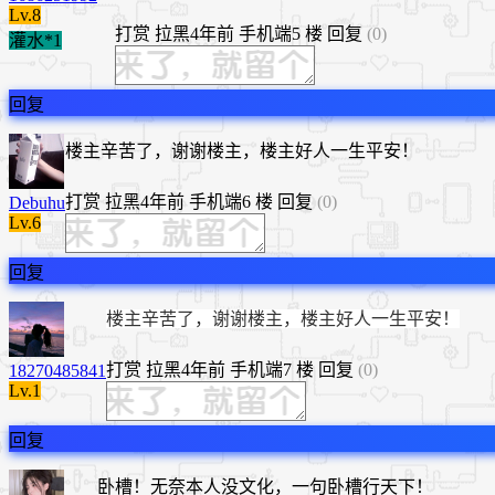
Lv.8
打赏
拉黑
4年前
手机端
5 楼
回复
(0)
灌水*1
回复
楼主辛苦了，谢谢楼主，楼主好人一生平安！
打赏
拉黑
4年前
手机端
6 楼
回复
(0)
Debuhu
Lv.6
回复
楼主辛苦了，谢谢楼主，楼主好人一生平安！
打赏
拉黑
4年前
手机端
7 楼
回复
(0)
18270485841
Lv.1
回复
卧槽！无奈本人没文化，一句卧槽行天下！