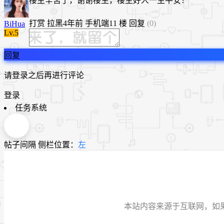
楼主辛苦了，谢谢楼主，楼主好人一生平安！
打赏
拉黑
4年前
手机端
11 楼
回复
(0)
BiHua
Lv.5
回复
请登录之后再进行评论
登录
任务系统
帖子间隔
侧栏位置：
左
本站内容来源于互联网，如果有侵