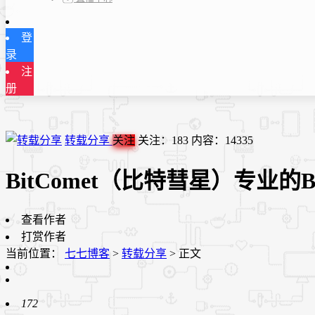
登
录
注
册
转载分享
关注
关注：
183
内容：
14335
BitComet（比特彗星）专业的B
查看作者
打赏作者
当前位置：
七七博客
>
转载分享
>
正文
172