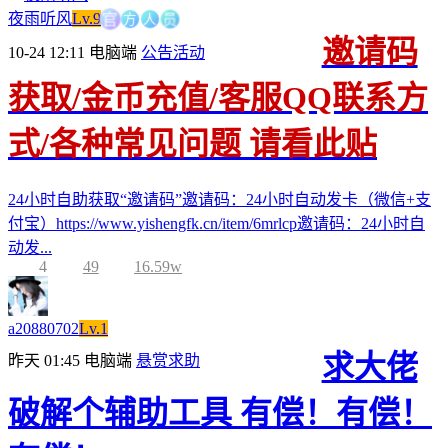
方
官
人
员
夜雨听风
Lv.9
邀请码
10-24 12:11
电脑端
公告活动
获取/金币充值/客服QQ联系方
式/各种常见问题 请看此贴
24小时自助获取“邀请码”邀请码：24小时自动发卡（微信+支
付宝）https://www.yishengfk.cn/item/6mrlcp邀请码：24小时自
动发...
4
49
16.59w
a20880702
Lv.1
求大佬
昨天 01:45
电脑端
悬赏求助
破解个辅助工具 有偿！有偿！