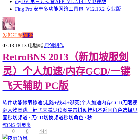
myDV 第三方抖音APP_V1.2.19 TV电视版
Fing Pro 安卓多功能网络工具包_V12.13.2 专业版
发帖狂魔
VIP2
07-13 18:13
电脑端
原创制作
RetroBNS 2013（新加坡服剑
灵）个人加速/内存GCD/一键
飞天辅助 PC版
软件功能微弱移速(走路+战斗+濒死)个人加速内存GCD无限视
距人物高跳一键飞天减少读图暴击抖动挂机不返回角色选择界
面秒切频道 / 无CD切换频道秒切角色 / 秒...
#
BNS 剑灵类
0
0
444