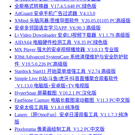
全能格式转换器_V17.4.5.648 PC绿色版
AdGuard 安卓手机广告过滤器_V4.13.0
XMind 头脑风暴/思维导图软件_V26.05.01105 PC高级版
安卓多邻国语言学习APP_V6.90.3 高级版
Lj Video Downloader 安卓LJ视频下载器_V1.1.79 高级版
AIDA64 电脑硬件检测工具_V8.35 PC绿色版
MX Player 强大的安卓视频播放器_V3.0.13 专业版
IObit Advanced SystemCare 系统清理维护与安全防护软
件_V19.5.0.226 PC高级版
Stardock Start11 开始菜单增强工具_V2.74 高级版
Simple Live B站/斗鱼/虎牙/抖音直播聚合观看软件
_V1.13.0 电脑版+安卓版+TV电视版
HyperSnap 屏幕截图_V10.2.1 PC汉化版
FastStone Capture 电脑长截图滚动截图_V11.3 PC中文版
安卓太极工具箱_V1.8.0 纯净版
Lanerc（原OmoFun）安卓日漫观看工具_V1.1.7.3 纯净
版
Pixelorama 像素画绘制工具_V1.2 PC中文版