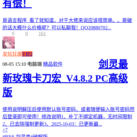
有偿！
易语言程序 看了就知道，对于大佬来说应该很简单。。能破
的话大概什么价格呢？可以私聊我！QQ20880702...
0
0
161
发帖狂魔
VIP2
剑灵最
08-05 15:10
电脑端
精品软件
新玫瑰卡刀宏_V4.8.2 PC高级
版
使用说明解压后使用默认账号密码，或者随便输入账号密码然
后登录即可使用！修改说明1、补丁不绑定机器，无时间限制
2、已去除强制更新3、2025-10-03：已更新最...
+7
#
BNS 剑灵类
#
破解版