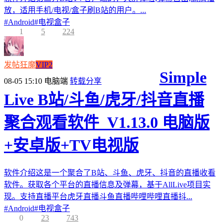
放，适用手机/电视/盒子刷B站的用户。...
#
Android
#
电视盒子
1
5
224
发帖狂魔
VIP2
Simple
08-05 15:10
电脑端
转载分享
Live B站/斗鱼/虎牙/抖音直播
聚合观看软件_V1.13.0 电脑版
+安卓版+TV电视版
软件介绍这是一个聚合了B站、斗鱼、虎牙、抖音的直播收看
软件。获取各个平台的直播信息及弹幕，基于AllLive项目实
现。支持直播平台虎牙直播斗鱼直播哔哩哔哩直播抖...
#
Android
#
电视盒子
0
23
743