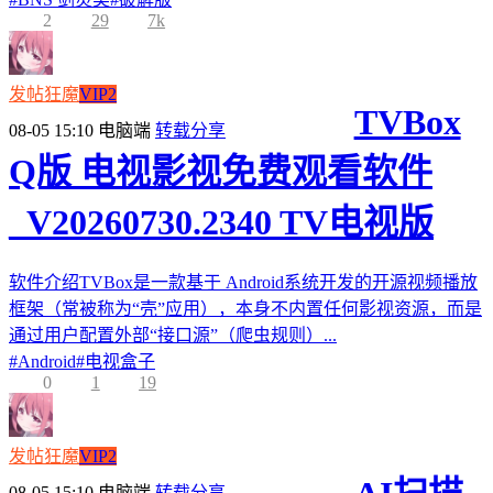
2
29
7k
发帖狂魔
VIP2
TVBox
08-05 15:10
电脑端
转载分享
Q版 电视影视免费观看软件
_V20260730.2340 TV电视版
软件介绍TVBox是一款基于 Android系统开发的开源视频播放
框架（常被称为“壳”应用），本身不内置任何影视资源，而是
通过用户配置外部“接口源”（爬虫规则）...
#
Android
#
电视盒子
0
1
19
发帖狂魔
VIP2
08-05 15:10
电脑端
转载分享