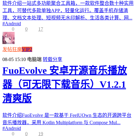
软件介绍一站式多功能聚合工具箱，一款软件整合数十种实用
工具，可替代多款单独APP，轻量化运行。覆盖手机存储清
理、文档文本处理、短视频无水印解析、生活各类计算、网...
#
Android
0
0
17
发帖狂魔
VIP2
08-05 15:10
电脑端
转载分享
FuoEvolve 安卓开源音乐播放
器（可无限下载音乐）V1.2.1
清爽版
软件介绍FuoEvolve 是一款基于 FeelUOwn 生态的开源跨平台
音乐播放器，采用 Kotlin Multiplatform 与 Compose Mul...
#
Android
0
0
19