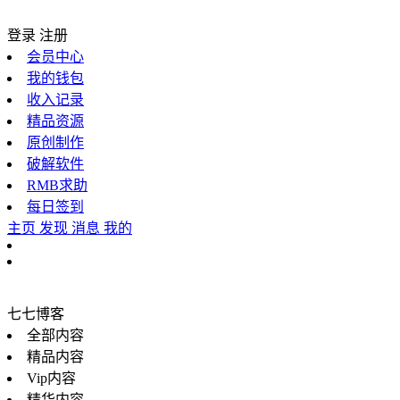
登录
注册
会员中心
我的钱包
收入记录
精品资源
原创制作
破解软件
RMB求助
每日签到
主页
发现
消息
我的
七七博客
全部内容
精品内容
Vip内容
精华内容