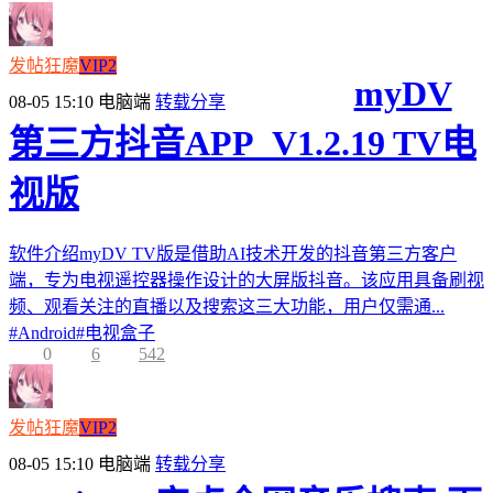
发帖狂魔
VIP2
myDV
08-05 15:10
电脑端
转载分享
第三方抖音APP_V1.2.19 TV电
视版
软件介绍myDV TV版是借助AI技术开发的抖音第三方客户
端，专为电视遥控器操作设计的大屏版抖音。该应用具备刷视
频、观看关注的直播以及搜索这三大功能，用户仅需通...
#
Android
#
电视盒子
0
6
542
发帖狂魔
VIP2
08-05 15:10
电脑端
转载分享