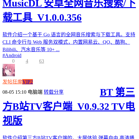
MusicDL 安卓全网音乐搜索/下
载工具_V1.0.0.356
软件介绍一个基于 Go 语言的全网音乐搜索与下载工具。支持
CLI 命令行与 Web 服务双模式，内置网易云、QQ、酷狗、
Bilibili、汽水音乐等 10+ ...
#
Android
0
4
63
发帖狂魔
VIP2
BT 第三
08-05 15:10
电脑端
转载分享
方B站TV客户端_V0.9.32 TV电
视版
软件介绍第三方B站TV客户端的，大屏体验,弹幕自由,高清播