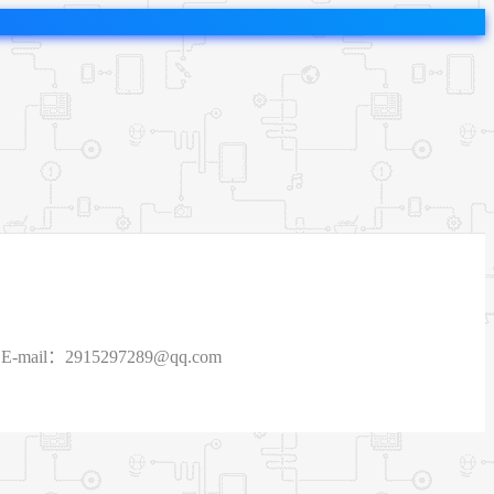
915297289@qq.com