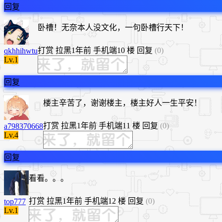
回复
卧槽！无奈本人没文化，一句卧槽行天下！
打赏
拉黑
1年前
手机端
10 楼
回复
(0)
qkhhihwtu
Lv.1
回复
楼主辛苦了，谢谢楼主，楼主好人一生平安！
打赏
拉黑
1年前
手机端
11 楼
回复
(0)
a798370668
Lv.4
回复
看看。。。
打赏
拉黑
1年前
手机端
12 楼
回复
(0)
top777
Lv.1