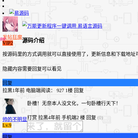
发帖狂魔
源码介绍
VIP2
按源码里的方式调用就可以直接使用了，更新信息和下载地址
隐藏内容需要回复可以看见
回复
拉黑
1年前
电脑端
阅读： 927
1楼
回复
卧槽！无奈本人没文化，一句卧槽行天下！
打赏
拉黑
4年前
手机端
2 楼
回复
(0)
帅的不明显
Lv.9
回复