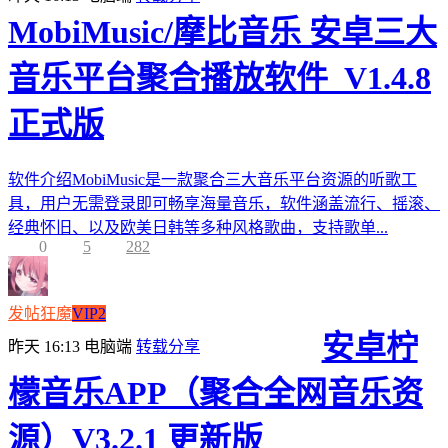
MobiMusic/摩比音乐 安卓三大
音乐平台聚合播放软件_V1.4.8
正式版
软件介绍MobiMusic是一款聚合三大音乐平台资源的听歌工
具，用户无需登录即可畅享海量音乐，软件涵盖流行、摇滚、
经典怀旧、以及欧美日韩等多种风格歌曲，支持歌单...
0
5
282
发帖狂魔
VIP2
安卓柠
昨天 16:13
电脑端
转载分享
檬音乐APP（聚合全网音乐资
源）V3.2.1 更新版