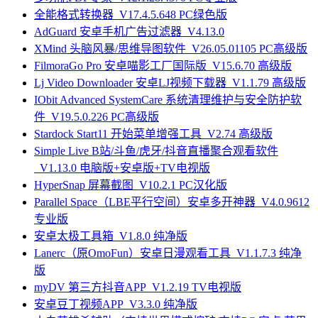
全能格式转换器_V17.4.5.648 PC绿色版
AdGuard 安卓手机广告过滤器_V4.13.0
XMind 头脑风暴/思维导图软件_V26.05.01105 PC高级版
FilmoraGo Pro 安卓喵影工厂国际版_V15.6.70 高级版
Lj Video Downloader 安卓LJ视频下载器_V1.1.79 高级版
IObit Advanced SystemCare 系统清理维护与安全防护软
件_V19.5.0.226 PC高级版
Stardock Start11 开始菜单增强工具_V2.74 高级版
Simple Live B站/斗鱼/虎牙/抖音直播聚合观看软件
_V1.13.0 电脑版+安卓版+TV电视版
HyperSnap 屏幕截图_V10.2.1 PC汉化版
Parallel Space（LBE平行空间）安卓多开神器_V4.0.9612
专业版
安卓太极工具箱_V1.8.0 纯净版
Lanerc（原OmoFun）安卓日漫观看工具_V1.1.7.3 纯净
版
myDV 第三方抖音APP_V1.2.19 TV电视版
安卓豆丁视频APP_V3.3.0 纯净版