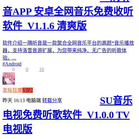
音APP 安卓全网音乐免费收听
软件_V1.1.6 清爽版
软件介绍一隅听音是一款聚合全网音乐平台的高颜*音乐播放
器，支持洛雪音源扩展，为您带来纯净、无广告的听歌体
验。...
#
Android
0
0
16
发帖狂魔
VIP2
SU音乐
昨天 16:13
电脑端
转载分享
电视免费听歌软件_V1.0.0 TV
电视版