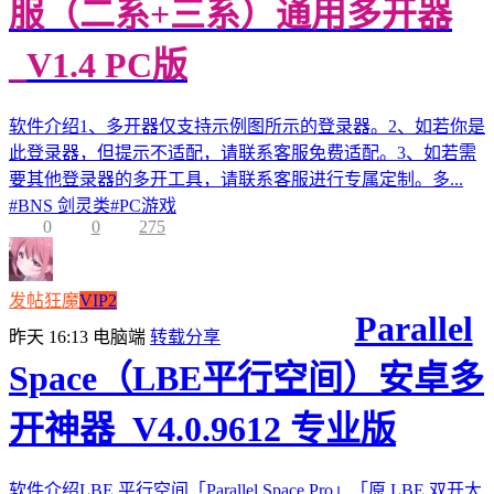
服（二系+三系）通用多开器
_V1.4 PC版
软件介绍1、多开器仅支持示例图所示的登录器。2、如若你是
此登录器，但提示不适配，请联系客服免费适配。3、如若需
要其他登录器的多开工具，请联系客服进行专属定制。多...
#
BNS 剑灵类
#
PC游戏
0
0
275
发帖狂魔
VIP2
Parallel
昨天 16:13
电脑端
转载分享
Space（LBE平行空间）安卓多
开神器_V4.0.9612 专业版
软件介绍LBE 平行空间「Parallel Space Pro」「原 LBE 双开大