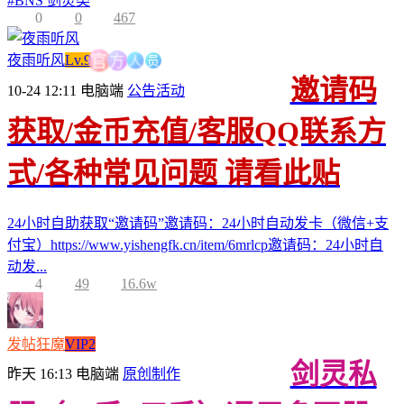
#
BNS 剑灵类
0
0
467
方
人
员
官
夜雨听风
Lv.9
邀请码
10-24 12:11
电脑端
公告活动
获取/金币充值/客服QQ联系方
式/各种常见问题 请看此贴
24小时自助获取“邀请码”邀请码：24小时自动发卡（微信+支
付宝）https://www.yishengfk.cn/item/6mrlcp邀请码：24小时自
动发...
4
49
16.6w
发帖狂魔
VIP2
剑灵私
昨天 16:13
电脑端
原创制作