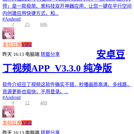
师」是一款极简、黑科技双开神器应用，让您一键在平行空间
内创建应用快捷方式，和...
#
Android
2
25
686
发帖狂魔
VIP2
安卓豆
昨天 16:13
电脑端
转载分享
丁视频APP_V3.3.0 纯净版
软件介绍豆丁视频这软件确实不错，秒播画质高清、多线路，
资源更新也挺快，不用登录。...
#
Android
0
12
469
发帖狂魔
VIP2
昨天 16:13
电脑端
转载分享