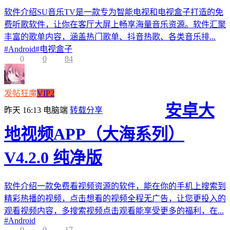
软件介绍SU音乐TV是一款专为智能电视和电视盒子打造的免
费听歌软件，让你在客厅大屏上畅享海量音乐资源。软件汇聚
丰富的歌单内容，涵盖热门歌单、抖音热歌、各类音乐排...
#
Android
#
电视盒子
0
0
84
发帖狂魔
VIP2
安卓大
昨天 16:13
电脑端
转载分享
地视频APP（大海系列）
V4.2.0 纯净版
软件介绍一款免费看视频资源的软件，能在你的手机上搜索到
精彩热播的视频，点击想看的视频全程无广告，让您更投入的
观看视频内容，多搜索视频点击观看能享受更多的福利，在...
#
Android
0
0
17