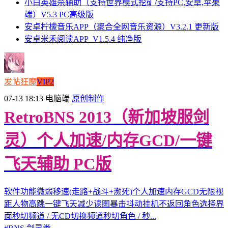
小白英雄杀辅助（支持世界模式挖矿/支持PC,安卓,苹果
端）V5.3 PC高级版
安卓柠檬音乐APP（聚合全网音乐资源）V3.2.1 更新版
安卓米禾阅读APP_V1.5.4 纯净版
发帖狂魔
VIP2
07-13 18:13
电脑端
原创制作
RetroBNS 2013（新加坡服剑
灵）个人加速/内存GCD/一键
飞天辅助 PC版
软件功能微弱移速(走路+战斗+濒死)个人加速内存GCD无限视
距人物高跳一键飞天减少读图暴击抖动挂机不返回角色选择界
面秒切频道 / 无CD切换频道秒切角色 / 秒...