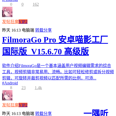
0
0
162
发帖狂魔
VIP2
昨天 16:13
电脑端
转载分享
FilmoraGo Pro 安卓喵影工厂
国际版_V15.6.70 高级版
软件介绍FilmoraGo是一个基本涵盖用户视频编辑需求的综合
工具，视频剪辑非常易用、流畅。比如可轻松修剪或拆分视频
剪辑，可旋转并裁剪视频以匹配所需的比例，可添...
#
Android
8
23
1.4k
发帖狂魔
VIP2
一隅听
昨天 16:13
电脑端
转载分享