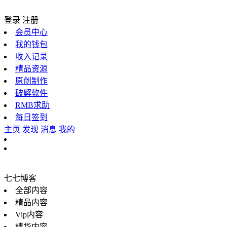
登录
注册
会员中心
我的钱包
收入记录
精品资源
原创制作
破解软件
RMB求助
每日签到
主页
发现
消息
我的
七七博客
全部内容
精品内容
Vip内容
精华内容