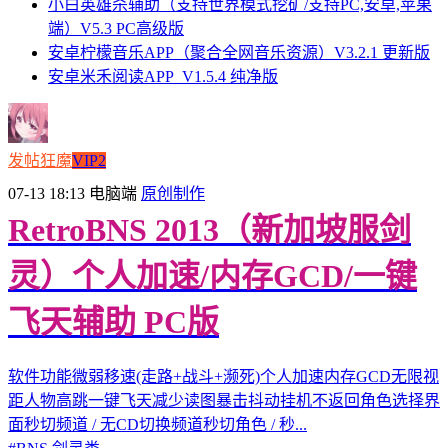
小白英雄杀辅助（支持世界模式挖矿/支持PC,安卓,苹果
端）V5.3 PC高级版
安卓柠檬音乐APP（聚合全网音乐资源）V3.2.1 更新版
安卓米禾阅读APP_V1.5.4 纯净版
发帖狂魔
VIP2
07-13 18:13
电脑端
原创制作
RetroBNS 2013（新加坡服剑
灵）个人加速/内存GCD/一键
飞天辅助 PC版
软件功能微弱移速(走路+战斗+濒死)个人加速内存GCD无限视
距人物高跳一键飞天减少读图暴击抖动挂机不返回角色选择界
面秒切频道 / 无CD切换频道秒切角色 / 秒...