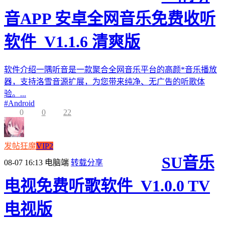
音APP 安卓全网音乐免费收听
软件_V1.1.6 清爽版
软件介绍一隅听音是一款聚合全网音乐平台的高颜*音乐播放
器，支持洛雪音源扩展，为您带来纯净、无广告的听歌体
验。...
#
Android
0
0
22
发帖狂魔
VIP2
SU音乐
08-07 16:13
电脑端
转载分享
电视免费听歌软件_V1.0.0 TV
电视版