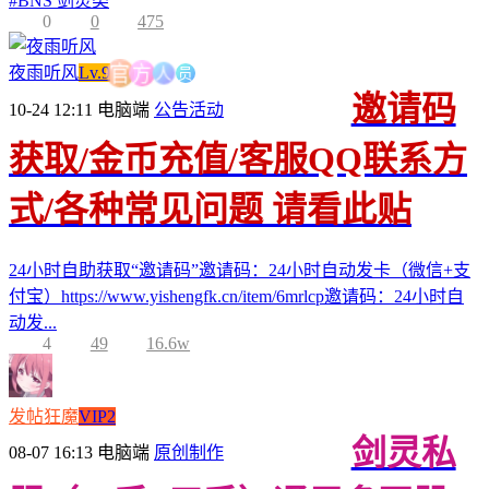
#
BNS 剑灵类
0
0
475
员
人
方
夜雨听风
Lv.9
官
邀请码
10-24 12:11
电脑端
公告活动
获取/金币充值/客服QQ联系方
式/各种常见问题 请看此贴
24小时自助获取“邀请码”邀请码：24小时自动发卡（微信+支
付宝）https://www.yishengfk.cn/item/6mrlcp邀请码：24小时自
动发...
4
49
16.6w
发帖狂魔
VIP2
剑灵私
08-07 16:13
电脑端
原创制作