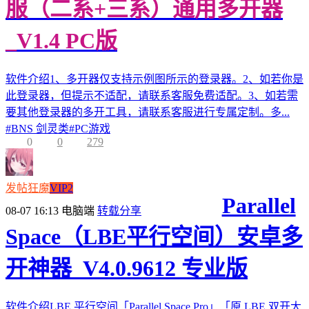
服（二系+三系）通用多开器
_V1.4 PC版
软件介绍1、多开器仅支持示例图所示的登录器。2、如若你是
此登录器，但提示不适配，请联系客服免费适配。3、如若需
要其他登录器的多开工具，请联系客服进行专属定制。多...
#
BNS 剑灵类
#
PC游戏
0
0
279
发帖狂魔
VIP2
Parallel
08-07 16:13
电脑端
转载分享
Space（LBE平行空间）安卓多
开神器_V4.0.9612 专业版
软件介绍LBE 平行空间「Parallel Space Pro」「原 LBE 双开大