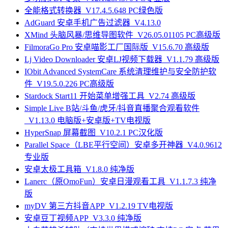
全能格式转换器_V17.4.5.648 PC绿色版
AdGuard 安卓手机广告过滤器_V4.13.0
XMind 头脑风暴/思维导图软件_V26.05.01105 PC高级版
FilmoraGo Pro 安卓喵影工厂国际版_V15.6.70 高级版
Lj Video Downloader 安卓LJ视频下载器_V1.1.79 高级版
IObit Advanced SystemCare 系统清理维护与安全防护软
件_V19.5.0.226 PC高级版
Stardock Start11 开始菜单增强工具_V2.74 高级版
Simple Live B站/斗鱼/虎牙/抖音直播聚合观看软件
_V1.13.0 电脑版+安卓版+TV电视版
HyperSnap 屏幕截图_V10.2.1 PC汉化版
Parallel Space（LBE平行空间）安卓多开神器_V4.0.9612
专业版
安卓太极工具箱_V1.8.0 纯净版
Lanerc（原OmoFun）安卓日漫观看工具_V1.1.7.3 纯净
版
myDV 第三方抖音APP_V1.2.19 TV电视版
安卓豆丁视频APP_V3.3.0 纯净版