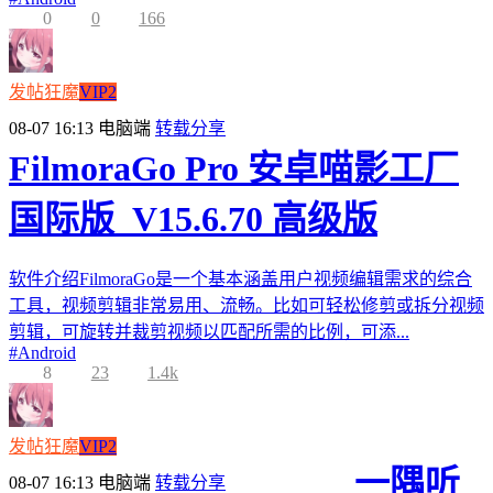
0
0
166
发帖狂魔
VIP2
08-07 16:13
电脑端
转载分享
FilmoraGo Pro 安卓喵影工厂
国际版_V15.6.70 高级版
软件介绍FilmoraGo是一个基本涵盖用户视频编辑需求的综合
工具，视频剪辑非常易用、流畅。比如可轻松修剪或拆分视频
剪辑，可旋转并裁剪视频以匹配所需的比例，可添...
#
Android
8
23
1.4k
发帖狂魔
VIP2
一隅听
08-07 16:13
电脑端
转载分享