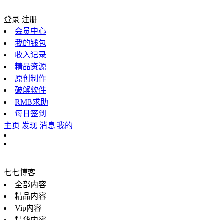
登录
注册
会员中心
我的钱包
收入记录
精品资源
原创制作
破解软件
RMB求助
每日签到
主页
发现
消息
我的
七七博客
全部内容
精品内容
Vip内容
精华内容