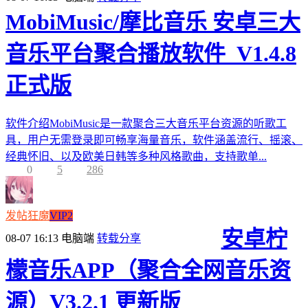
MobiMusic/摩比音乐 安卓三大
音乐平台聚合播放软件_V1.4.8
正式版
软件介绍MobiMusic是一款聚合三大音乐平台资源的听歌工
具，用户无需登录即可畅享海量音乐，软件涵盖流行、摇滚、
经典怀旧、以及欧美日韩等多种风格歌曲，支持歌单...
0
5
286
发帖狂魔
VIP2
安卓柠
08-07 16:13
电脑端
转载分享
檬音乐APP（聚合全网音乐资
源）V3.2.1 更新版