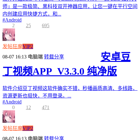
师」是一款极简、黑科技双开神器应用，让您一键在平行空间
内创建应用快捷方式，和...
#
Android
2
25
695
发帖狂魔
VIP2
安卓豆
08-07 16:13
电脑端
转载分享
丁视频APP_V3.3.0 纯净版
软件介绍豆丁视频这软件确实不错，秒播画质高清、多线路，
资源更新也挺快，不用登录。...
#
Android
0
12
471
发帖狂魔
VIP2
08-07 16:13
电脑端
转载分享