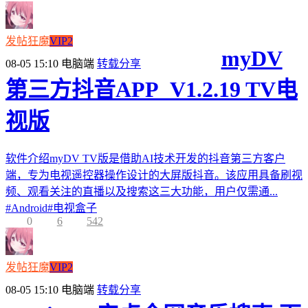
发帖狂魔
VIP2
myDV
08-05 15:10
电脑端
转载分享
第三方抖音APP_V1.2.19 TV电
视版
软件介绍myDV TV版是借助AI技术开发的抖音第三方客户
端，专为电视遥控器操作设计的大屏版抖音。该应用具备刷视
频、观看关注的直播以及搜索这三大功能，用户仅需通...
#
Android
#
电视盒子
0
6
542
发帖狂魔
VIP2
08-05 15:10
电脑端
转载分享