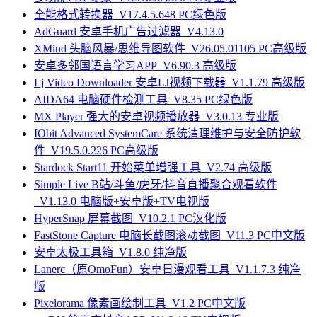
全能格式转换器_V17.4.5.648 PC绿色版
AdGuard 安卓手机广告过滤器_V4.13.0
XMind 头脑风暴/思维导图软件_V26.05.01105 PC高级版
安卓多邻国语言学习APP_V6.90.3 高级版
Lj Video Downloader 安卓LJ视频下载器_V1.1.79 高级版
AIDA64 电脑硬件检测工具_V8.35 PC绿色版
MX Player 强大的安卓视频播放器_V3.0.13 专业版
IObit Advanced SystemCare 系统清理维护与安全防护软
件_V19.5.0.226 PC高级版
Stardock Start11 开始菜单增强工具_V2.74 高级版
Simple Live B站/斗鱼/虎牙/抖音直播聚合观看软件
_V1.13.0 电脑版+安卓版+TV电视版
HyperSnap 屏幕截图_V10.2.1 PC汉化版
FastStone Capture 电脑长截图滚动截图_V11.3 PC中文版
安卓太极工具箱_V1.8.0 纯净版
Lanerc（原OmoFun）安卓日漫观看工具_V1.1.7.3 纯净
版
Pixelorama 像素画绘制工具_V1.2 PC中文版