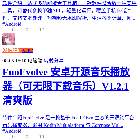
软件介绍一站式多功能聚合工具箱，一款软件整合数十种实用
工具，可替代多款单独APP，轻量化运行。覆盖手机存储清
理、文档文本处理、短视频无水印解析、生活各类计算、网...
#
Android
0
0
17
发帖狂魔
VIP2
08-05 15:10
电脑端
转载分享
FuoEvolve 安卓开源音乐播放
器（可无限下载音乐）V1.2.1
清爽版
软件介绍FuoEvolve 是一款基于 FeelUOwn 生态的开源跨平台
音乐播放器，采用 Kotlin Multiplatform 与 Compose Mul...
#
Android
0
0
19