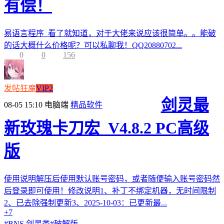
有偿！
易语言程序 看了就知道，对于大佬来说应该很简单。。能破
的话大概什么价格呢？可以私聊我！QQ20880702...
0
0
156
发帖狂魔
VIP2
剑灵最
08-05 15:10
电脑端
精品软件
新玫瑰卡刀宏_V4.8.2 PC高级
版
使用说明解压后使用默认账号密码，或者随便输入账号密码然
后登录即可使用！修改说明1、补丁不绑定机器，无时间限制
2、已去除强制更新3、2025-10-03：已更新最...
+7
#
BNS 剑灵类
#
破解版