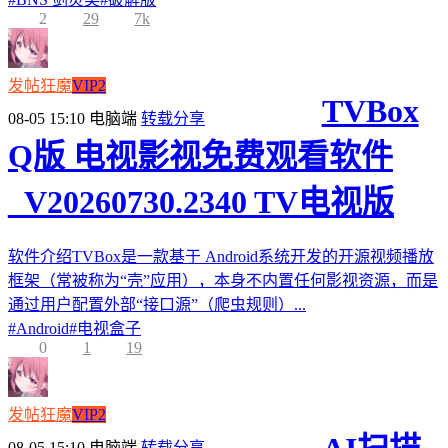
2
29
7k
发帖狂魔
VIP2
TVBox
08-05 15:10
电脑端
转载分享
Q版 电视影视免费观看软件
_V20260730.2340 TV电视版
软件介绍TVBox是一款基于 Android系统开发的开源视频播放
框架（常被称为“壳”应用），本身不内置任何影视资源，而是
通过用户配置外部“接口源”（爬虫规则）...
#
Android
#
电视盒子
0
1
19
发帖狂魔
VIP2
08-05 15:10
电脑端
转载分享