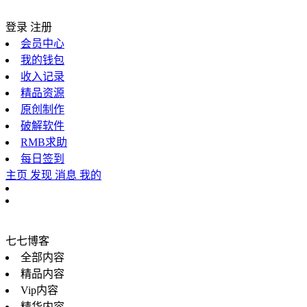
登录
注册
会员中心
我的钱包
收入记录
精品资源
原创制作
破解软件
RMB求助
每日签到
主页
发现
消息
我的
七七博客
全部内容
精品内容
Vip内容
精华内容