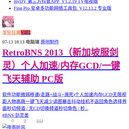
myDV 第三方抖音APP_V1.2.19 TV电视版
Fing Pro 安卓多功能网络工具包_V12.13.2 专业版
发帖狂魔
VIP2
07-13 18:13
电脑端
原创制作
RetroBNS 2013（新加坡服剑
灵）个人加速/内存GCD/一键
飞天辅助 PC版
软件功能微弱移速(走路+战斗+濒死)个人加速内存GCD无限视
距人物高跳一键飞天减少读图暴击抖动挂机不返回角色选择界
面秒切频道 / 无CD切换频道秒切角色 / 秒...
#
BNS 剑灵类
0
0
444