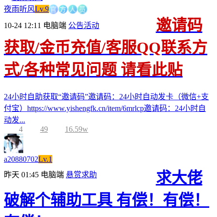
官
方
人
员
夜雨听风
Lv.9
邀请码
10-24 12:11
电脑端
公告活动
获取/金币充值/客服QQ联系方
式/各种常见问题 请看此贴
24小时自助获取“邀请码”邀请码：24小时自动发卡（微信+支
付宝）https://www.yishengfk.cn/item/6mrlcp邀请码：24小时自
动发...
4
49
16.59w
a20880702
Lv.1
求大佬
昨天 01:45
电脑端
悬赏求助
破解个辅助工具 有偿！有偿！