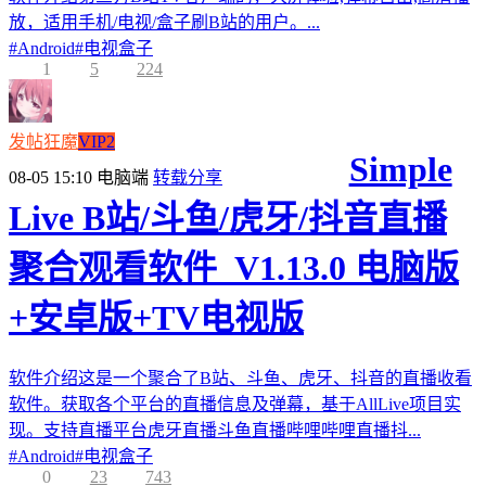
放，适用手机/电视/盒子刷B站的用户。...
#
Android
#
电视盒子
1
5
224
发帖狂魔
VIP2
Simple
08-05 15:10
电脑端
转载分享
Live B站/斗鱼/虎牙/抖音直播
聚合观看软件_V1.13.0 电脑版
+安卓版+TV电视版
软件介绍这是一个聚合了B站、斗鱼、虎牙、抖音的直播收看
软件。获取各个平台的直播信息及弹幕，基于AllLive项目实
现。支持直播平台虎牙直播斗鱼直播哔哩哔哩直播抖...
#
Android
#
电视盒子
0
23
743