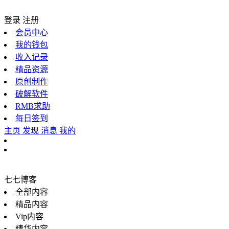
登录
注册
会员中心
我的钱包
收入记录
精品资源
原创制作
破解软件
RMB求助
每日签到
主页
发现
消息
我的
七七博客
全部内容
精品内容
Vip内容
精华内容