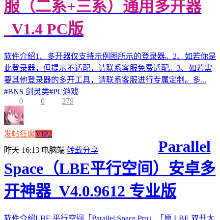
服（二系+三系）通用多开器
_V1.4 PC版
软件介绍1、多开器仅支持示例图所示的登录器。2、如若你是
此登录器，但提示不适配，请联系客服免费适配。3、如若需
要其他登录器的多开工具，请联系客服进行专属定制。多...
#
BNS 剑灵类
#
PC游戏
0
0
279
发帖狂魔
VIP2
Parallel
昨天 16:13
电脑端
转载分享
Space（LBE平行空间）安卓多
开神器_V4.0.9612 专业版
软件介绍LBE 平行空间「Parallel Space Pro」「原 LBE 双开大