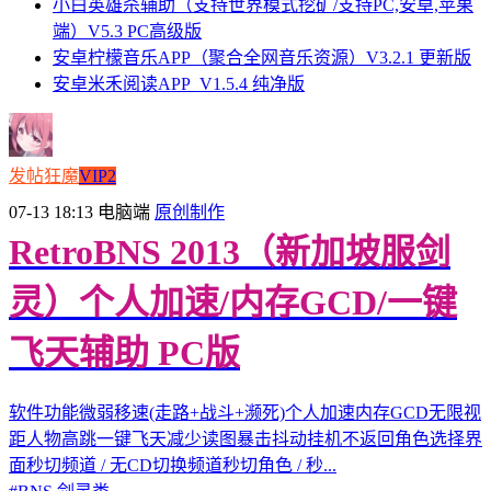
小白英雄杀辅助（支持世界模式挖矿/支持PC,安卓,苹果
端）V5.3 PC高级版
安卓柠檬音乐APP（聚合全网音乐资源）V3.2.1 更新版
安卓米禾阅读APP_V1.5.4 纯净版
发帖狂魔
VIP2
07-13 18:13
电脑端
原创制作
RetroBNS 2013（新加坡服剑
灵）个人加速/内存GCD/一键
飞天辅助 PC版
软件功能微弱移速(走路+战斗+濒死)个人加速内存GCD无限视
距人物高跳一键飞天减少读图暴击抖动挂机不返回角色选择界
面秒切频道 / 无CD切换频道秒切角色 / 秒...