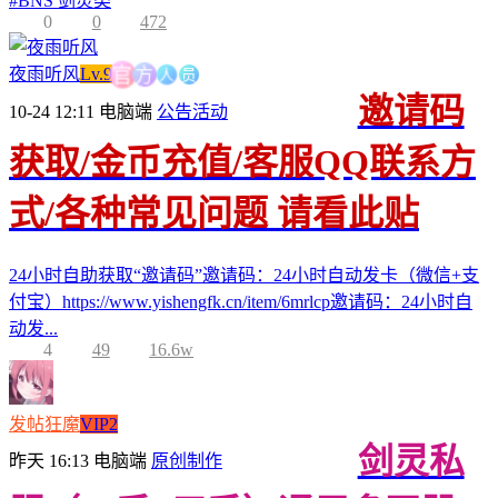
#
BNS 剑灵类
0
0
472
人
员
方
夜雨听风
Lv.9
官
邀请码
10-24 12:11
电脑端
公告活动
获取/金币充值/客服QQ联系方
式/各种常见问题 请看此贴
24小时自助获取“邀请码”邀请码：24小时自动发卡（微信+支
付宝）https://www.yishengfk.cn/item/6mrlcp邀请码：24小时自
动发...
4
49
16.6w
发帖狂魔
VIP2
剑灵私
昨天 16:13
电脑端
原创制作