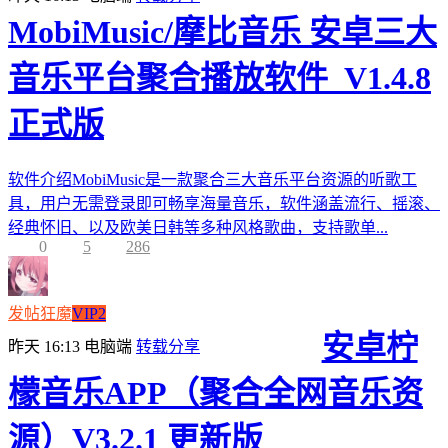
MobiMusic/摩比音乐 安卓三大
音乐平台聚合播放软件_V1.4.8
正式版
软件介绍MobiMusic是一款聚合三大音乐平台资源的听歌工
具，用户无需登录即可畅享海量音乐，软件涵盖流行、摇滚、
经典怀旧、以及欧美日韩等多种风格歌曲，支持歌单...
0
5
286
发帖狂魔
VIP2
安卓柠
昨天 16:13
电脑端
转载分享
檬音乐APP（聚合全网音乐资
源）V3.2.1 更新版