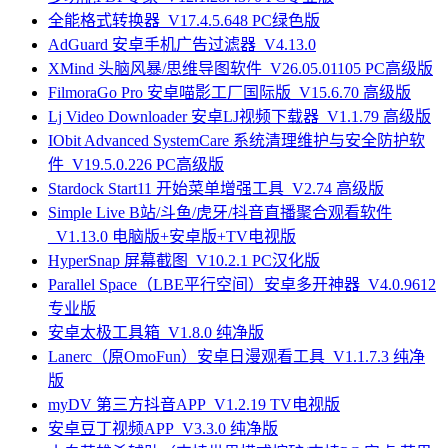
全能格式转换器_V17.4.5.648 PC绿色版
AdGuard 安卓手机广告过滤器_V4.13.0
XMind 头脑风暴/思维导图软件_V26.05.01105 PC高级版
FilmoraGo Pro 安卓喵影工厂国际版_V15.6.70 高级版
Lj Video Downloader 安卓LJ视频下载器_V1.1.79 高级版
IObit Advanced SystemCare 系统清理维护与安全防护软
件_V19.5.0.226 PC高级版
Stardock Start11 开始菜单增强工具_V2.74 高级版
Simple Live B站/斗鱼/虎牙/抖音直播聚合观看软件
_V1.13.0 电脑版+安卓版+TV电视版
HyperSnap 屏幕截图_V10.2.1 PC汉化版
Parallel Space（LBE平行空间）安卓多开神器_V4.0.9612
专业版
安卓太极工具箱_V1.8.0 纯净版
Lanerc（原OmoFun）安卓日漫观看工具_V1.1.7.3 纯净
版
myDV 第三方抖音APP_V1.2.19 TV电视版
安卓豆丁视频APP_V3.3.0 纯净版