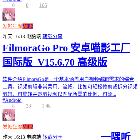
0
0
166
发帖狂魔
VIP2
昨天 16:13
电脑端
转载分享
FilmoraGo Pro 安卓喵影工厂
国际版_V15.6.70 高级版
软件介绍FilmoraGo是一个基本涵盖用户视频编辑需求的综合
工具，视频剪辑非常易用、流畅。比如可轻松修剪或拆分视频
剪辑，可旋转并裁剪视频以匹配所需的比例，可添...
#
Android
8
23
1.4k
发帖狂魔
VIP2
一隅听
昨天 16:13
电脑端
转载分享