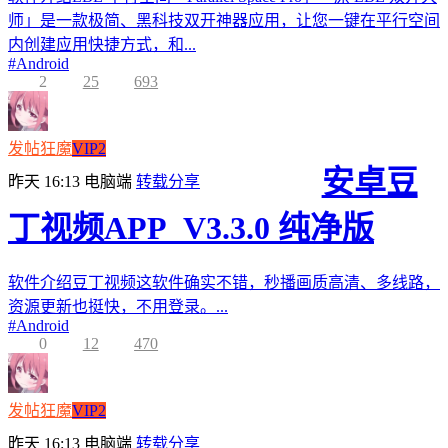
师」是一款极简、黑科技双开神器应用，让您一键在平行空间
内创建应用快捷方式，和...
#
Android
2
25
693
发帖狂魔
VIP2
安卓豆
昨天 16:13
电脑端
转载分享
丁视频APP_V3.3.0 纯净版
软件介绍豆丁视频这软件确实不错，秒播画质高清、多线路，
资源更新也挺快，不用登录。...
#
Android
0
12
470
发帖狂魔
VIP2
昨天 16:13
电脑端
转载分享